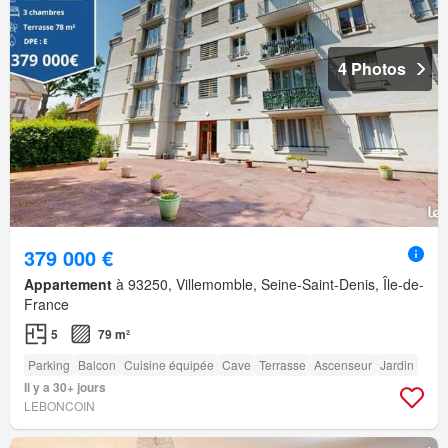
4 Photos
379 000 €
Appartement
à 93250, Villemomble, Seine-Saint-Denis, Île-de-
France
5
79 m²
Parking
Balcon
Cuisine équipée
Cave
Terrasse
Ascenseur
Jardin
Il y a 30+ jours
LEBONCOIN