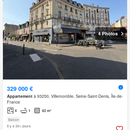
4 Photos
329 000 €
Appartement
à 93250, Villemomble, Seine-Saint-Denis, Île-de-
France
4
1
82 m²
Balcon
Il y a 30+ jours