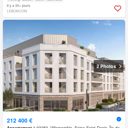
Il y a 30+ jours
LEBONCOIN
2 Photos
212 400 €
Appartement
à 93250, Villemomble, Seine-Saint-Denis, Île-de-