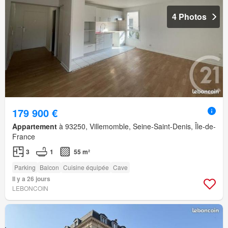
4 Photos
179 900 €
Appartement
à 93250, Villemomble, Seine-Saint-Denis, Île-de-
France
3
1
55 m²
Parking
Balcon
Cuisine équipée
Cave
Il y a 26 jours
LEBONCOIN