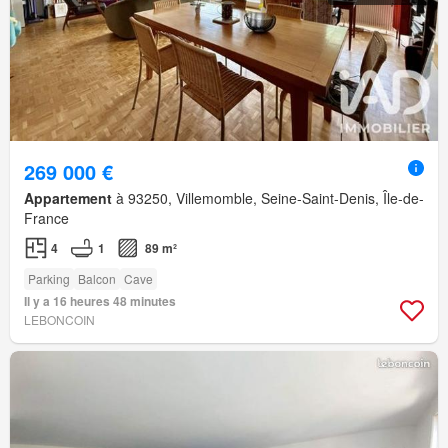
269 000 €
Appartement
à 93250, Villemomble, Seine-Saint-Denis, Île-de-
France
4
1
89 m²
Parking
Balcon
Cave
Il y a 16 heures 48 minutes
LEBONCOIN