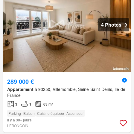
4 Photos
289 000 €
Appartement
à 93250, Villemomble, Seine-Saint-Denis, Île-de-
France
3
1
63 m²
Parking
Balcon
Cuisine équipée
Ascenseur
Il y a 30+ jours
LEBONCOIN