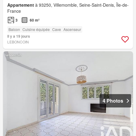
Appartement
à 93250, Villemomble, Seine-Saint-Denis, Île-de-
France
3
60 m²
Balcon
Cuisine équipée
Cave
Ascenseur
Il y a 19 jours
LEBONCOIN
4 Photos