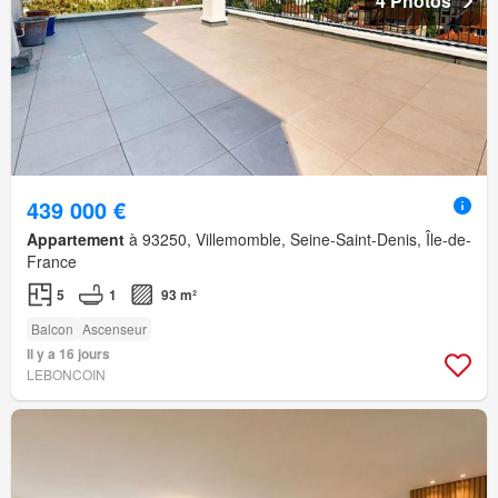
4 Photos
439 000 €
Appartement
à 93250, Villemomble, Seine-Saint-Denis, Île-de-
France
5
1
93 m²
Balcon
Ascenseur
Il y a 16 jours
LEBONCOIN