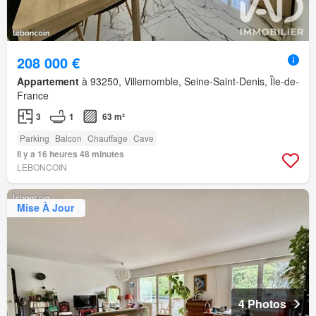
208 000 €
Appartement
à 93250, Villemomble, Seine-Saint-Denis, Île-de-
France
3
1
63 m²
Parking
Balcon
Chauffage
Cave
Il y a 16 heures 48 minutes
LEBONCOIN
Mise À Jour
4 Photos