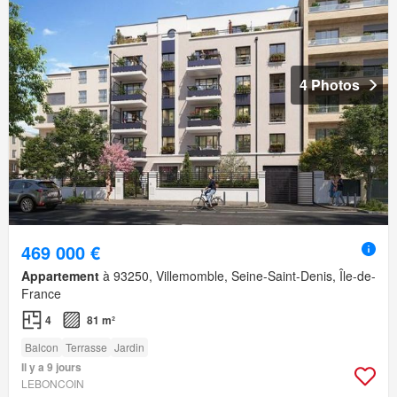
4 Photos
469 000 €
Appartement
à 93250, Villemomble, Seine-Saint-Denis, Île-de-
France
4
81 m²
Balcon
Terrasse
Jardin
Il y a 9 jours
LEBONCOIN