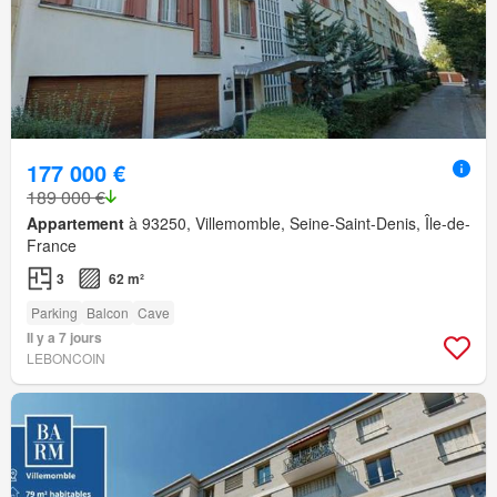
177 000 €
189 000 €
Appartement
à 93250, Villemomble, Seine-Saint-Denis, Île-de-
France
3
62 m²
Parking
Balcon
Cave
Il y a 7 jours
LEBONCOIN