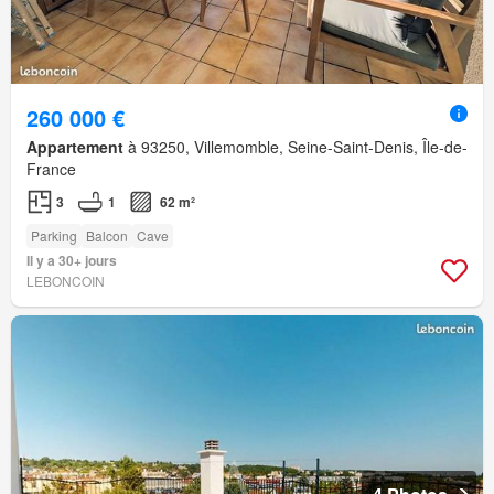
260 000 €
Appartement
à 93250, Villemomble, Seine-Saint-Denis, Île-de-
France
3
1
62 m²
Parking
Balcon
Cave
Il y a 30+ jours
LEBONCOIN