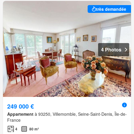
très demandée
4 Photos
249 000 €
Appartement
à 93250, Villemomble, Seine-Saint-Denis, Île-de-
France
4
80 m²