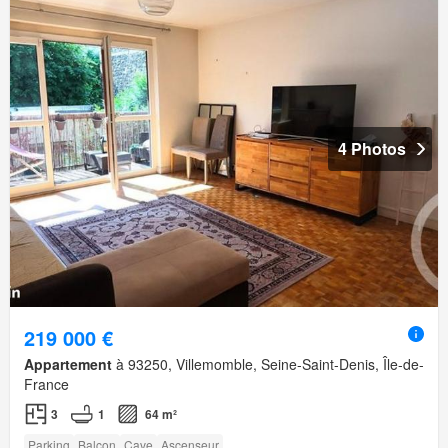
4 Photos
219 000 €
Appartement
à 93250, Villemomble, Seine-Saint-Denis, Île-de-
France
3
1
64 m²
Parking
Balcon
Cave
Ascenseur