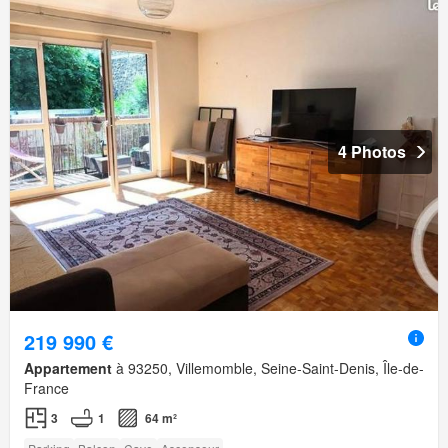
4 Photos
219 990 €
Appartement
à 93250, Villemomble, Seine-Saint-Denis, Île-de-
France
3
1
64 m²