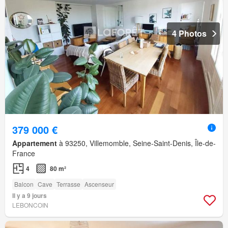
4 Photos
379 000 €
Appartement
à 93250, Villemomble, Seine-Saint-Denis, Île-de-
France
4
80 m²
Balcon
Cave
Terrasse
Ascenseur
Il y a 9 jours
LEBONCOIN