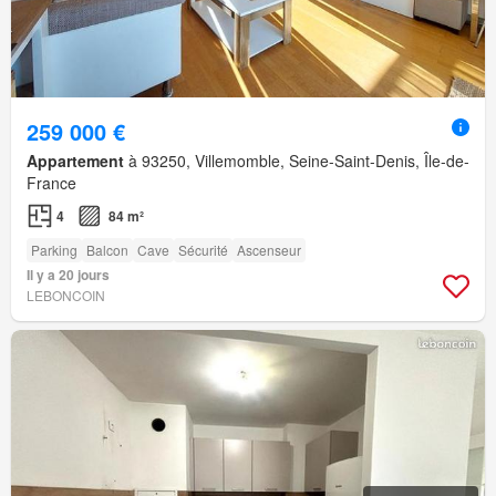
259 000 €
Appartement
à 93250, Villemomble, Seine-Saint-Denis, Île-de-
France
4
84 m²
Parking
Balcon
Cave
Sécurité
Ascenseur
Il y a 20 jours
LEBONCOIN