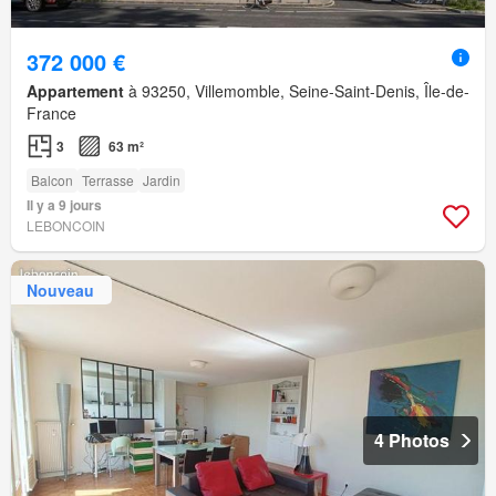
372 000 €
Appartement
à 93250, Villemomble, Seine-Saint-Denis, Île-de-
France
3
63 m²
Balcon
Terrasse
Jardin
Il y a 9 jours
LEBONCOIN
Nouveau
4 Photos