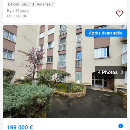
Balcon
Sécurité
Ascenseur
Il y a 20 jours
LEBONCOIN
très demandée
4 Photos
199 000 €