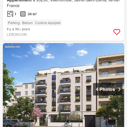
France
1
34 m²
Parking
Balcon
Cuisine équipée
Il y a 30+ jours
LEBONCOIN
4 Photos