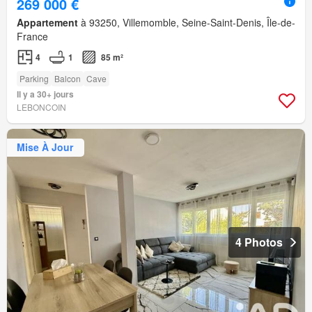
269 000 €
Appartement
à 93250, Villemomble, Seine-Saint-Denis, Île-de-
France
4
1
85 m²
Parking
Balcon
Cave
Il y a 30+ jours
LEBONCOIN
Mise À Jour
4 Photos