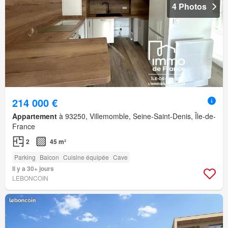
4 Photos
214 000 €
Appartement
à 93250, Villemomble, Seine-Saint-Denis, Île-de-
France
2
45 m²
Parking
Balcon
Cuisine équipée
Cave
Il y a 30+ jours
LEBONCOIN