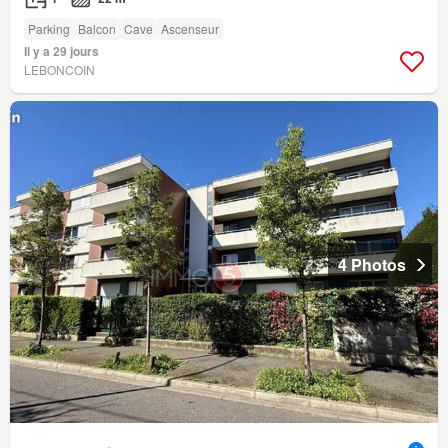
Parking
Balcon
Cave
Ascenseur
Il y a 29 jours
LEBONCOIN
4 Photos