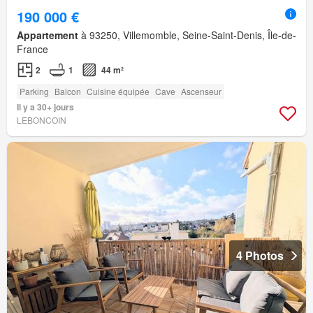
190 000 €
Appartement
à 93250, Villemomble, Seine-Saint-Denis, Île-de-
France
2
1
44 m²
Parking
Balcon
Cuisine équipée
Cave
Ascenseur
Il y a 30+ jours
LEBONCOIN
4 Photos