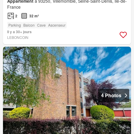
Appartement
à 93250, Villemomble, Seine-Saint-Denis, Île-de-
France
2
32 m²
Parking
Balcon
Cave
Ascenseur
Il y a 30+ jours
LEBONCOIN
4 Photos