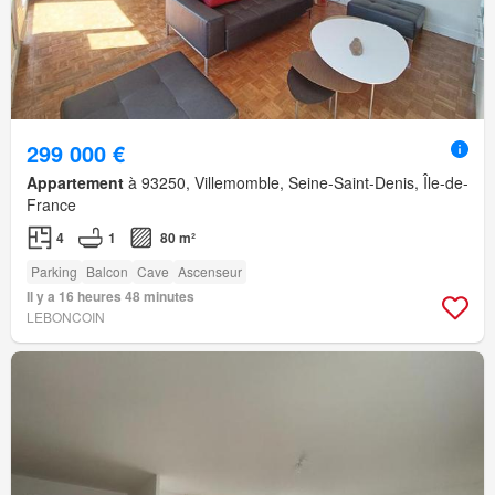
299 000 €
Appartement
à 93250, Villemomble, Seine-Saint-Denis, Île-de-
France
4
1
80 m²
Parking
Balcon
Cave
Ascenseur
Il y a 16 heures 48 minutes
LEBONCOIN