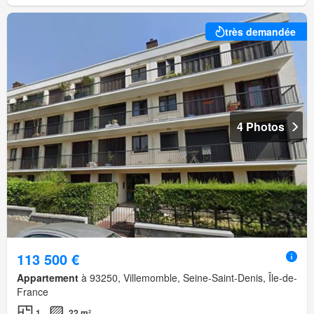
très demandée
4 Photos
113 500 €
Appartement
à 93250, Villemomble, Seine-Saint-Denis, Île-de-
France
1
22 m²