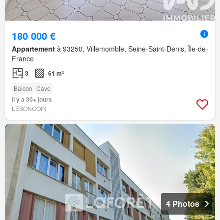
180 000 €
Appartement
à 93250, Villemomble, Seine-Saint-Denis, Île-de-
France
3
61 m²
Balcon
Cave
Il y a 30+ jours
LEBONCOIN
4 Photos