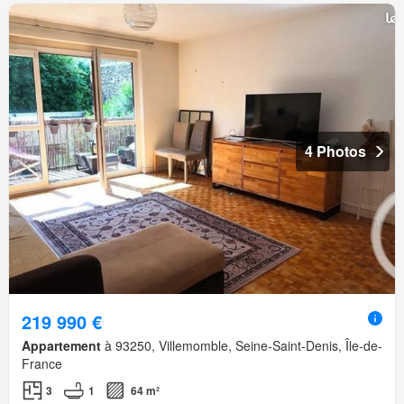
4 Photos
219 990 €
Appartement
à 93250, Villemomble, Seine-Saint-Denis, Île-de-
France
3
1
64 m²