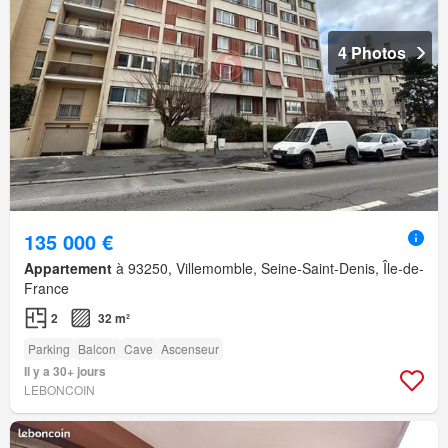
4 Photos
135 000 €
Appartement
à 93250, Villemomble, Seine-Saint-Denis, Île-de-
France
2
32 m²
Parking
Balcon
Cave
Ascenseur
Il y a 30+ jours
LEBONCOIN