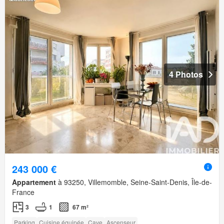
4 Photos
243 000 €
Appartement
à 93250, Villemomble, Seine-Saint-Denis, Île-de-
France
3
1
67 m²
Parking
Cuisine équipée
Cave
Ascenseur