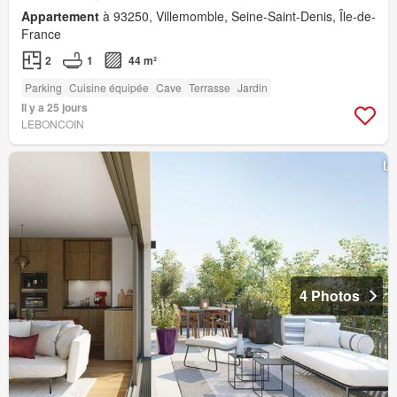
Appartement
à 93250, Villemomble, Seine-Saint-Denis, Île-de-
France
2
1
44 m²
Parking
Cuisine équipée
Cave
Terrasse
Jardin
Il y a 25 jours
LEBONCOIN
4 Photos