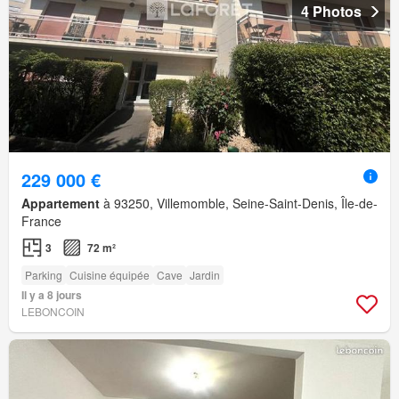
4 Photos
229 000 €
Appartement
à 93250, Villemomble, Seine-Saint-Denis, Île-de-
France
3
72 m²
Parking
Cuisine équipée
Cave
Jardin
Il y a 8 jours
LEBONCOIN