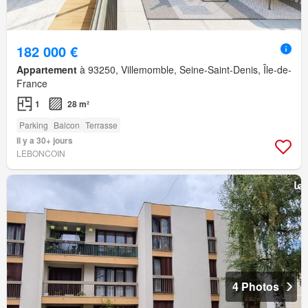
182 000 €
Appartement
à 93250, Villemomble, Seine-Saint-Denis, Île-de-
France
1
28 m²
Parking
Balcon
Terrasse
Il y a 30+ jours
LEBONCOIN
4 Photos