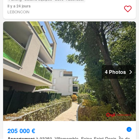
Il y a 24 jours
LEBONCOIN
4 Photos
205 000 €
Appartement
à 93250, Villemomble, Seine-Saint-Denis, Île-de-