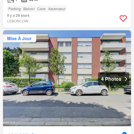
Parking
Balcon
Cave
Ascenseur
Il y a 28 jours
LEBONCOIN
Mise À Jour
4 Photos