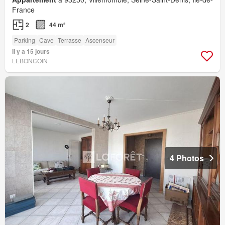
France
2
44 m²
Parking
Cave
Terrasse
Ascenseur
Il y a 15 jours
LEBONCOIN
4 Photos