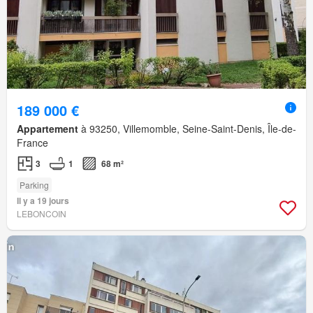
189 000 €
Appartement
à 93250, Villemomble, Seine-Saint-Denis, Île-de-
France
3
1
68 m²
Parking
Il y a 19 jours
LEBONCOIN