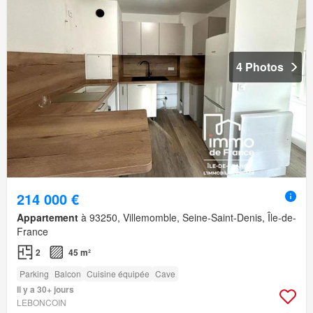
4 Photos
214 000 €
Appartement
à 93250, Villemomble, Seine-Saint-Denis, Île-de-
France
2
45 m²
Parking
Balcon
Cuisine équipée
Cave
Il y a 30+ jours
LEBONCOIN