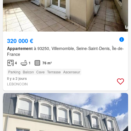
320 000 €
Appartement
à 93250, Villemomble, Seine-Saint-Denis, Île-de-
France
4
1
76 m²
Parking
Balcon
Cave
Terrasse
Ascenseur
Il y a 2 jours
LEBONCOIN