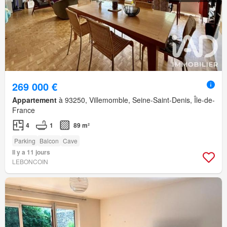
269 000 €
Appartement
à 93250, Villemomble, Seine-Saint-Denis, Île-de-
France
4
1
89 m²
Parking
Balcon
Cave
Il y a 11 jours
LEBONCOIN