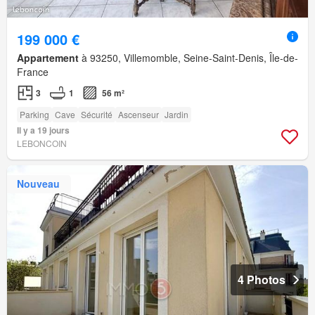
199 000 €
Appartement
à 93250, Villemomble, Seine-Saint-Denis, Île-de-
France
3
1
56 m²
Parking
Cave
Sécurité
Ascenseur
Jardin
Il y a 19 jours
LEBONCOIN
Nouveau
4 Photos