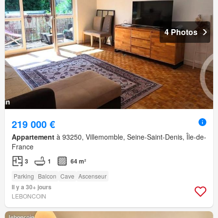
4 Photos
219 000 €
Appartement
à 93250, Villemomble, Seine-Saint-Denis, Île-de-
France
3
1
64 m²
Parking
Balcon
Cave
Ascenseur
Il y a 30+ jours
LEBONCOIN