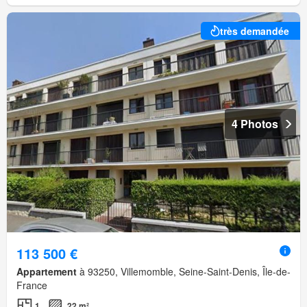
très demandée
4 Photos
113 500 €
Appartement
à 93250, Villemomble, Seine-Saint-Denis, Île-de-
France
1
22 m²