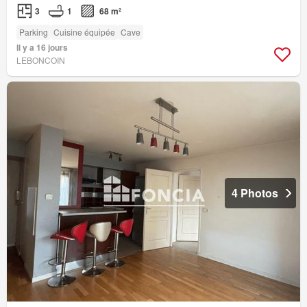
3
1
68 m²
Parking
Cuisine équipée
Cave
Il y a 16 jours
LEBONCOIN
4 Photos