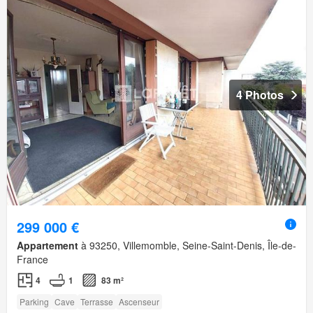
4 Photos
299 000 €
Appartement
à 93250, Villemomble, Seine-Saint-Denis, Île-de-
France
4
1
83 m²
Parking
Cave
Terrasse
Ascenseur