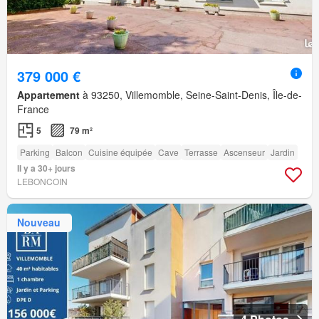
379 000 €
Appartement
à 93250, Villemomble, Seine-Saint-Denis, Île-de-
France
5
79 m²
Parking
Balcon
Cuisine équipée
Cave
Terrasse
Ascenseur
Jardin
Il y a 30+ jours
LEBONCOIN
Nouveau