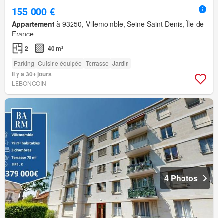
155 000 €
Appartement
à 93250, Villemomble, Seine-Saint-Denis, Île-de-
France
2
40 m²
Parking
Cuisine équipée
Terrasse
Jardin
Il y a 30+ jours
LEBONCOIN
4 Photos