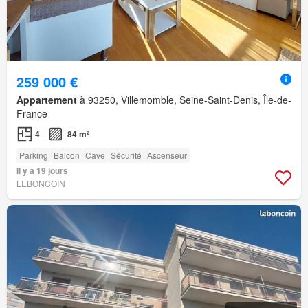
259 000 €
Appartement
à 93250, Villemomble, Seine-Saint-Denis, Île-de-
France
4
84 m²
Parking
Balcon
Cave
Sécurité
Ascenseur
Il y a 19 jours
LEBONCOIN