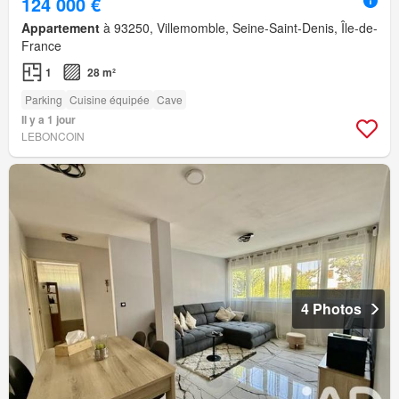
124 000 €
Appartement
à 93250, Villemomble, Seine-Saint-Denis, Île-de-
France
1
28 m²
Parking
Cuisine équipée
Cave
Il y a 1 jour
LEBONCOIN
4 Photos