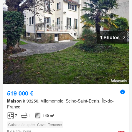
4 Photos
519 000 €
Maison
à 93250, Villemomble, Seine-Saint-Denis, Île-de-
France
7
1
140 m²
Cuisine équipée
Cave
Terrasse
Il y a 30+ jours