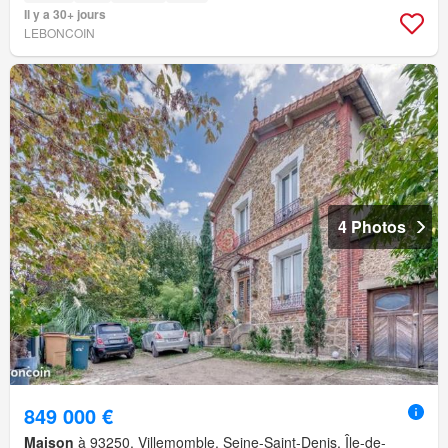
Il y a 30+ jours
LEBONCOIN
4 Photos
849 000 €
Maison
à 93250, Villemomble, Seine-Saint-Denis, Île-de-