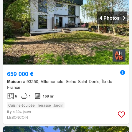
4 Photos
659 000 €
Maison
à 93250, Villemomble, Seine-Saint-Denis, Île-de-
France
6
1
168 m²
Cuisine équipée
Terrasse
Jardin
Il y a 30+ jours
LEBONCOIN