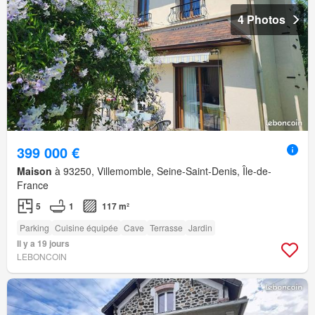
4 Photos
399 000 €
Maison
à 93250, Villemomble, Seine-Saint-Denis, Île-de-
France
5
1
117 m²
Parking
Cuisine équipée
Cave
Terrasse
Jardin
Il y a 19 jours
LEBONCOIN