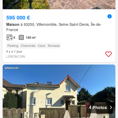
595 000 €
Maison
à 93250, Villemomble, Seine-Saint-Denis, Île-de-
France
6
160 m²
Parking
Cheminée
Cave
Terrasse
Il y a 1 jour
LEBONCOIN
4 Photos