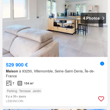
4 Photos
529 900 €
Maison
à 93250, Villemomble, Seine-Saint-Denis, Île-de-
France
7
154 m²
Parking
Terrasse
Jardin
Il y a 30+ jours
LEBONCOIN