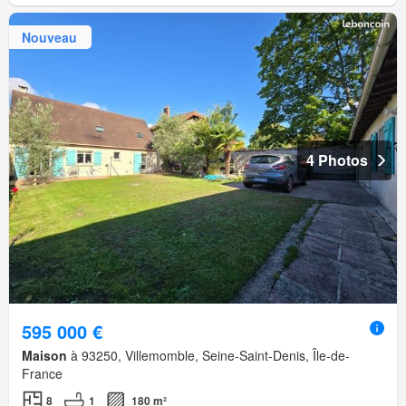
Nouveau
4 Photos
595 000 €
Maison
à 93250, Villemomble, Seine-Saint-Denis, Île-de-
France
8
1
180 m²