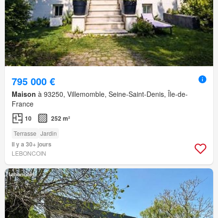
795 000 €
Maison
à 93250, Villemomble, Seine-Saint-Denis, Île-de-
France
10
252 m²
Terrasse
Jardin
Il y a 30+ jours
LEBONCOIN