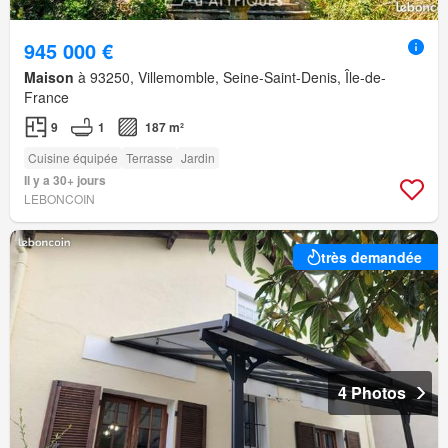
945 000 €
Maison
à 93250, Villemomble, Seine-Saint-Denis, Île-de-
France
9
1
187 m²
Cuisine équipée
Terrasse
Jardin
Il y a 30+ jours
LEBONCOIN
très demandée
4 Photos