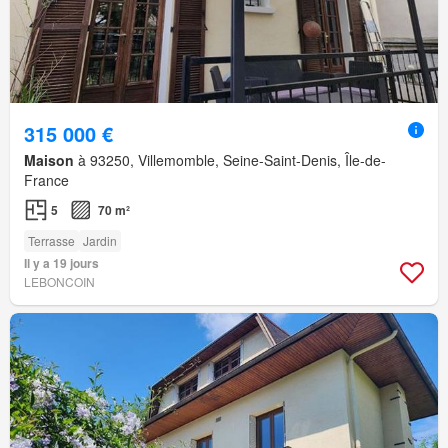
315 000 €
Maison
à 93250, Villemomble, Seine-Saint-Denis, Île-de-
France
5
70 m²
Terrasse
Jardin
Il y a 19 jours
LEBONCOIN