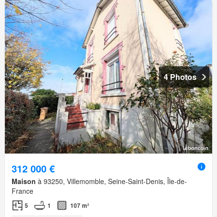
4 Photos
312 000 €
Maison
à 93250, Villemomble, Seine-Saint-Denis, Île-de-
France
5
1
107 m²