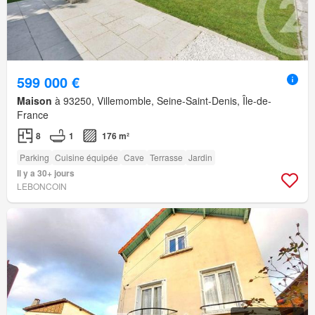
599 000 €
Maison
à 93250, Villemomble, Seine-Saint-Denis, Île-de-
France
8
1
176 m²
Parking
Cuisine équipée
Cave
Terrasse
Jardin
Il y a 30+ jours
LEBONCOIN