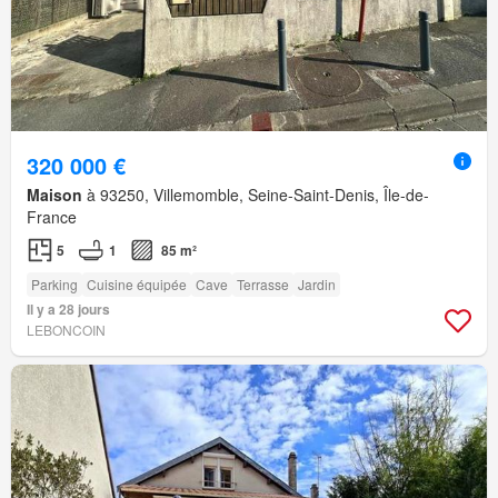
320 000 €
Maison
à 93250, Villemomble, Seine-Saint-Denis, Île-de-
France
5
1
85 m²
Parking
Cuisine équipée
Cave
Terrasse
Jardin
Il y a 28 jours
LEBONCOIN