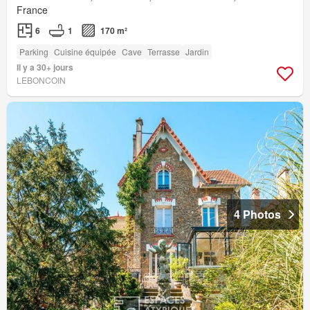
France
6
1
170 m²
Parking
Cuisine équipée
Cave
Terrasse
Jardin
Il y a 30+ jours
LEBONCOIN
4 Photos