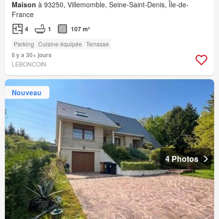
Maison
à 93250, Villemomble, Seine-Saint-Denis, Île-de-
France
4
1
107 m²
Parking
Cuisine équipée
Terrasse
Il y a 30+ jours
LEBONCOIN
Nouveau
4 Photos