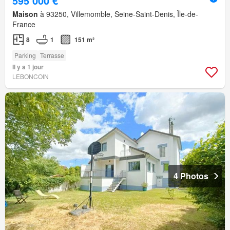
595 000 €
Maison
à 93250, Villemomble, Seine-Saint-Denis, Île-de-
France
8
1
151 m²
Parking
Terrasse
Il y a 1 jour
LEBONCOIN
4 Photos