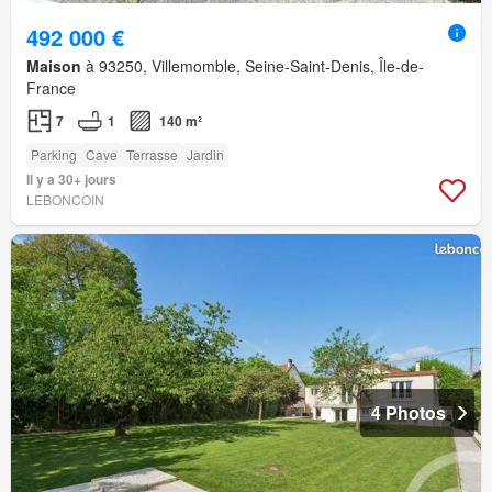
492 000 €
Maison
à 93250, Villemomble, Seine-Saint-Denis, Île-de-
France
7
1
140 m²
Parking
Cave
Terrasse
Jardin
Il y a 30+ jours
LEBONCOIN
4 Photos