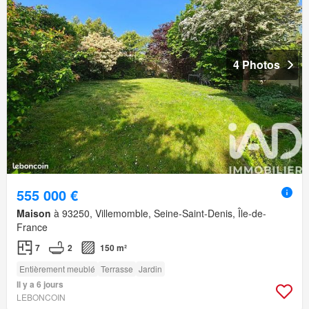
4 Photos
555 000 €
Maison
à 93250, Villemomble, Seine-Saint-Denis, Île-de-
France
7
2
150 m²
Entièrement meublé
Terrasse
Jardin
Il y a 6 jours
LEBONCOIN