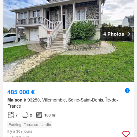
4 Photos
485 000 €
Maison
à 93250, Villemomble, Seine-Saint-Denis, Île-de-
France
7
2
163 m²
Parking
Terrasse
Jardin
Il y a 30+ jours
LEBONCOIN