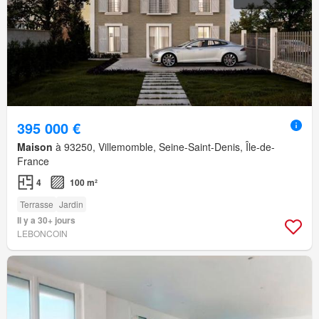
395 000 €
Maison
à 93250, Villemomble, Seine-Saint-Denis, Île-de-
France
4
100 m²
Terrasse
Jardin
Il y a 30+ jours
LEBONCOIN