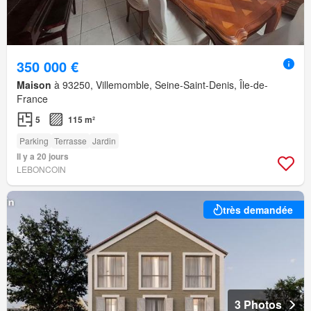
350 000 €
Maison
à 93250, Villemomble, Seine-Saint-Denis, Île-de-
France
5
115 m²
Parking
Terrasse
Jardin
Il y a 20 jours
LEBONCOIN
très demandée
3 Photos