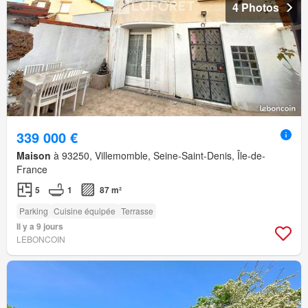
4 Photos
339 000 €
Maison
à 93250, Villemomble, Seine-Saint-Denis, Île-de-
France
5
1
87 m²
Parking
Cuisine équipée
Terrasse
Il y a 9 jours
LEBONCOIN