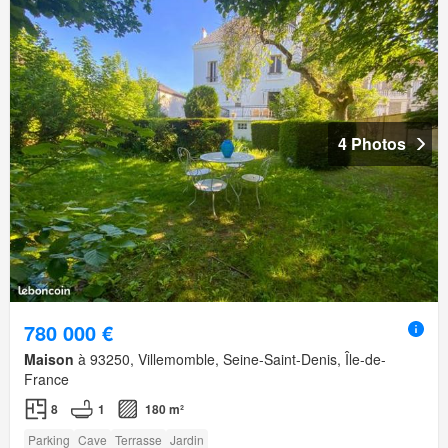
4 Photos
780 000 €
Maison
à 93250, Villemomble, Seine-Saint-Denis, Île-de-
France
8
1
180 m²
Parking
Cave
Terrasse
Jardin