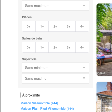
Sans maximum
Pièces
0+
1+
2+
3+
4+
Salles de bain
0+
1+
2+
3+
4+
Superficie
Sans minimum
Sans maximum
À proximité
Maison Villemomble (444)
Maison Plain Pied Villemomble (444)