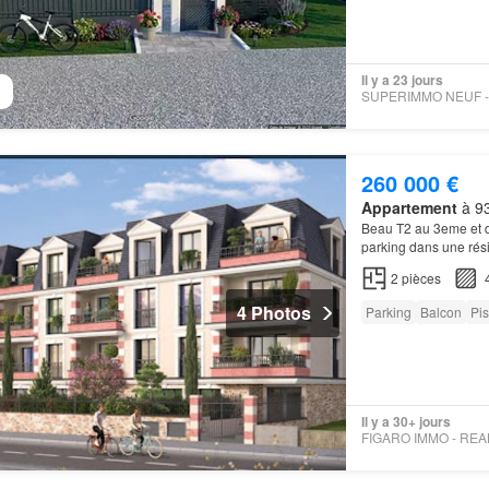
Il y a 23 jours
260 000 €
Appartement
à 93
Beau T2 au 3eme et de
parking dans une rés
verdoyante et de plus
2
pièces
4 Photos
Parking
Balcon
Pis
Il y a 30+ jours