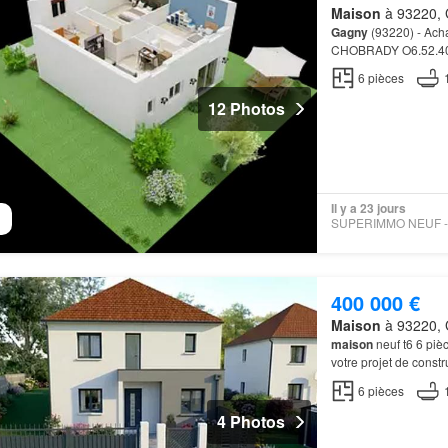
Maison
à 93220, G
Gagny
(93220) - Ach
CHOBRADY O6.52.40.37
proposé par notre par
6
pièces
12 Photos
Il y a 23 jours
400 000 €
Maison
à 93220, G
maison
neuf t6 6 pi
votre projet de constr
par notre partenaire 
6
pièces
4 Photos