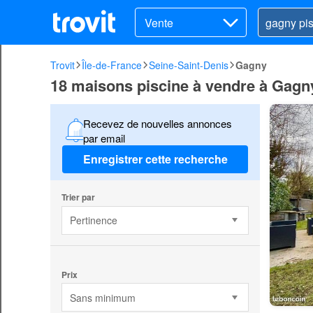
Vente
Trovit
Île-de-France
Seine-Saint-Denis
Gagny
18 maisons piscine à vendre à Gagn
Recevez de nouvelles annonces
par email
Enregistrer cette recherche
Trier par
Pertinence
Prix
Sans minimum