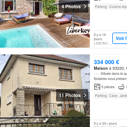
4 Photos
Parking
Cuisine éq
Il y a 16
Voir 
jours
LEBONCOIN
334 000 €
Maison
à 93220, G
- - - -Située dans le q
Notaires vous présen
compose:• Au sous-sol
5
pièces
11 Photos
Parking
Cave
Jard
Il y a 30+ jours