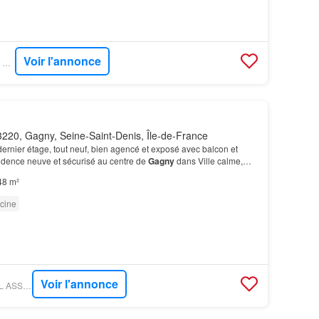
Voir l'annonce
SUPERIMMO NEUF - SUPERNEUF
220, Gagny, Seine-Saint-Denis, Île-de-France
rnier étage, tout neuf, bien agencé et exposé avec balcon et
idence neuve et sécurisé au centre de
Gagny
dans Ville calme,
 en plus prisée,
Gagny
séduit par son ca…
48 m²
cine
Voir l'annonce
FIGARO IMMO - REAL ASSET CONSULTING