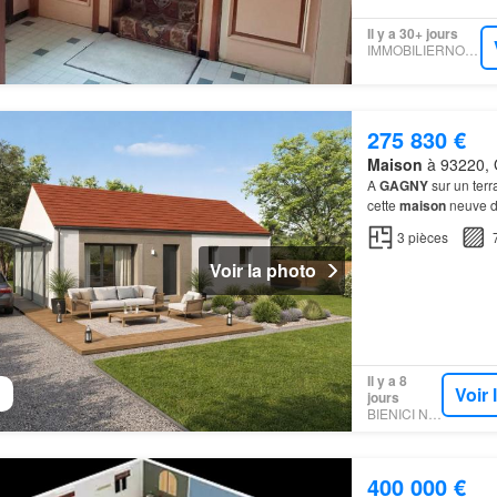
Il y a 30+ jours
IMMOBILIERNOTAIRES
275 830 €
Maison
à 93220, G
A
GAGNY
sur un ter
cette
maison
neuve d
3
pièces
Voir la photo
Il y a 8
Voir
jours
BIENICI NEUF
400 000 €