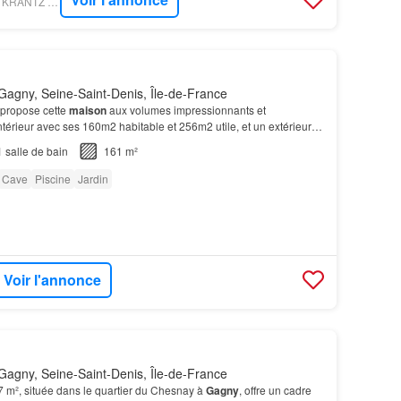
FIGARO IMMO - MES KRANTZ & CUVELIER-HUTIN -NOTAIRES À GAGNY
agny, Seine-Saint-Denis, Île-de-France
propose cette
maison
aux volumes impressionnants et
intérieur avec ses 160m2 habitable et 256m2 utile, et un extérieur
n et une
PISCINE
.…
1
salle de bain
161 m²
Cave
Piscine
Jardin
Voir l'annonce
agny, Seine-Saint-Denis, Île-de-France
7 m², située dans le quartier du Chesnay à
Gagny
, offre un cadre