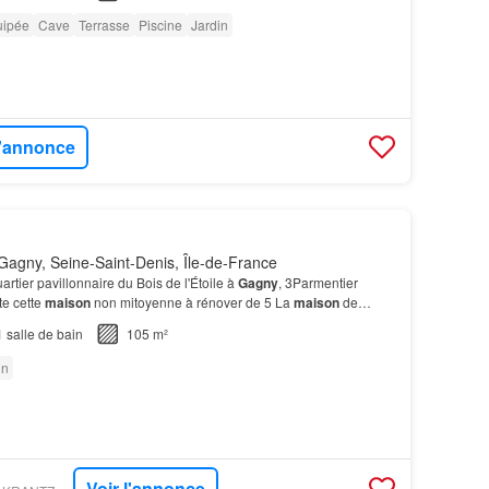
uipée
Cave
Terrasse
Piscine
Jardin
l'annonce
agny, Seine-Saint-Denis, Île-de-France
uartier pavillonnaire du Bois de l'Étoile à
Gagny
, 3Parmentier
te cette
maison
non mitoyenne à rénover de 5 La
maison
de
: d'une chaufferie, d'une pièce
réserve
,…
1
salle de bain
105 m²
in
Voir l'annonce