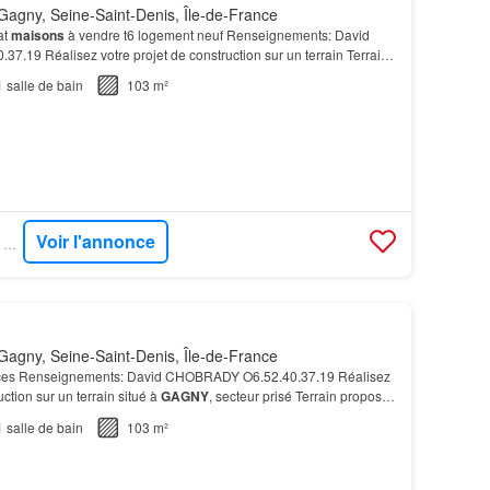
agny, Seine-Saint-Denis, Île-de-France
at
maisons
à vendre t6 logement neuf Renseignements: David
.19 Réalisez votre projet de construction sur un terrain Terrain
tenaire foncier, sous
réserve
de disponib…
1
salle de bain
103 m²
Voir l'annonce
SUPERIMMO NEUF - SUPERNEUF
agny, Seine-Saint-Denis, Île-de-France
èces Renseignements: David CHOBRADY O6.52.40.37.19 Réalisez
uction sur un terrain situé à
GAGNY
, secteur prisé Terrain proposé
foncier, sous
réserve
de disponibili…
1
salle de bain
103 m²