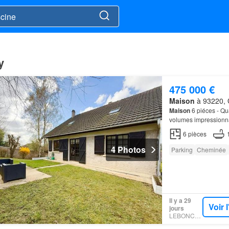
y
475 000 €
Maison
à 93220, G
Maison
6 piéces - Qu
volumes impressionnan
256m2 utile, et un ex
6
pièces
4 Photos
Parking
Cheminée
Il y a 29
Voir 
jours
LEBONCOIN