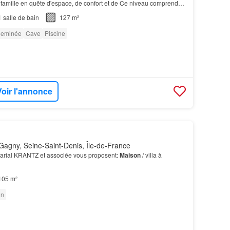
 famille en quête d'espace, de confort et de Ce niveau comprend
echnique
piscine
et des espaces de…
1
salle de bain
127 m²
eminée
Cave
Piscine
Voir l'annonce
agny, Seine-Saint-Denis, Île-de-France
notarial KRANTZ et associée vous proposent:
Maison
/ villa à
105 m²
in