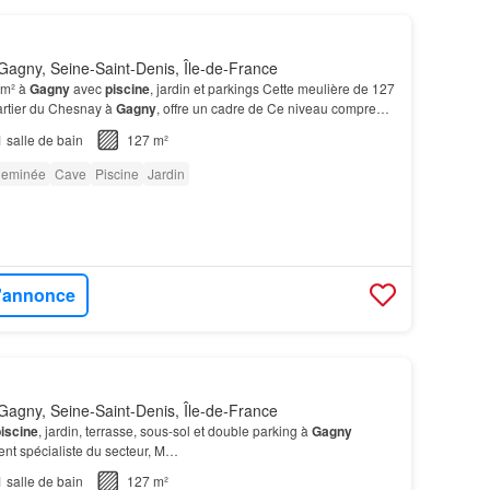
agny, Seine-Saint-Denis, Île-de-France
 m² à
Gagny
avec
piscine
, jardin et parkings Cette meulière de 127
artier du Chesnay à
Gagny
, offre un cadre de Ce niveau comprend
echnique
piscine
et des espaces de…
1
salle de bain
127 m²
eminée
Cave
Piscine
Jardin
l'annonce
agny, Seine-Saint-Denis, Île-de-France
iscine
, jardin, terrasse, sous-sol et double parking à
Gagny
ent spécialiste du secteur, M…
1
salle de bain
127 m²