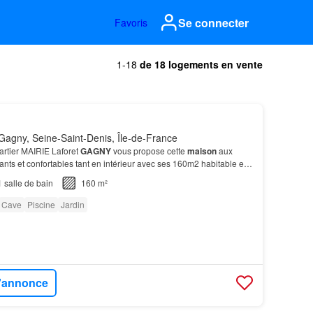
Se connecter
Favoris
1-18
de 18 logements en vente
agny, Seine-Saint-Denis, Île-de-France
artier MAIRIE Laforet
GAGNY
vous propose cette
maison
aux
ts et confortables tant en intérieur avec ses 160m2 habitable et
térieur avec 734m2 de terrain et une PIS…
1
salle de bain
160 m²
Cave
Piscine
Jardin
l'annonce