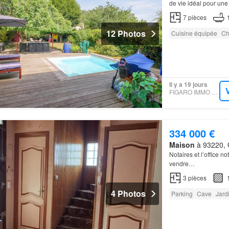
de vie idéal pour une
également un local t
7
pièces
12 Photos
Cuisine équipée
Ch
Il y a 19 jours
FIGARO IMMO - ZEFIR
334 000 €
Maison
à 93220, G
Notaires et l’office 
vendre…
3
pièces
4 Photos
Parking
Cave
Jard