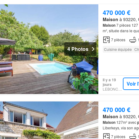
470 000 €
Maison
à 93220, G
Maison
7 pièces 127
m², située dans le qu
également un local t
7
pièces
4 Photos
Cuisine équipée
Ch
Il y a 19
Voir 
jours
LEBONCOIN
470 000 €
Maison
à 93220, G
Maison
127m² avec
p
Liberkeys, via son ag
7
pièces