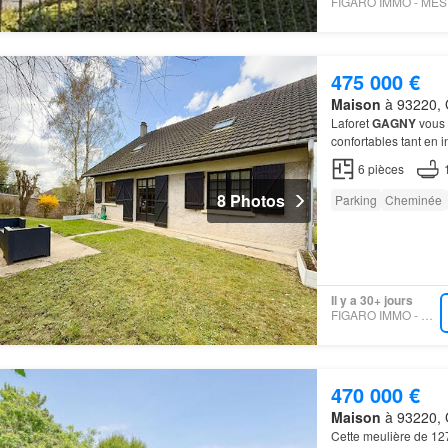
475 000 €
Maison
à 93220, G
Laforet
GAGNY
vous 
confortables tant en 
avec 734m2 de terrai
6
pièces
8 Photos
Parking
Cheminée
Il y a 30+ jours
FIGARO IMMO - VE IMMO
470 000 €
Maison
à 93220, G
Cette meulière de 12