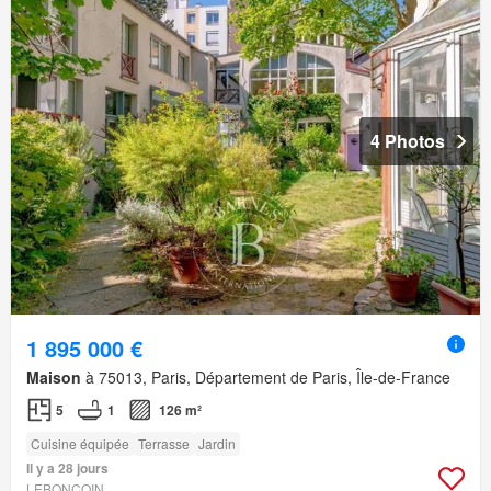
4 Photos
1 895 000 €
Maison
à 75013, Paris, Département de Paris, Île-de-France
5
1
126 m²
Cuisine équipée
Terrasse
Jardin
Il y a 28 jours
LEBONCOIN