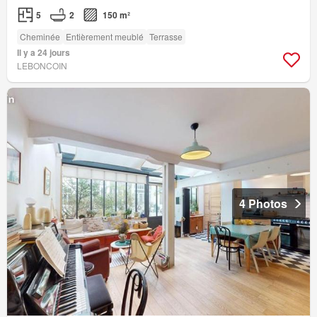
5
2
150 m²
Cheminée
Entièrement meublé
Terrasse
Il y a 24 jours
LEBONCOIN
4 Photos