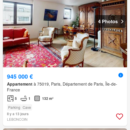
4 Photos
945 000 €
Appartement
à 75019, Paris, Département de Paris, Île-de-
France
5
1
132 m²
Parking
Cave
Il y a 13 jours
LEBONCOIN