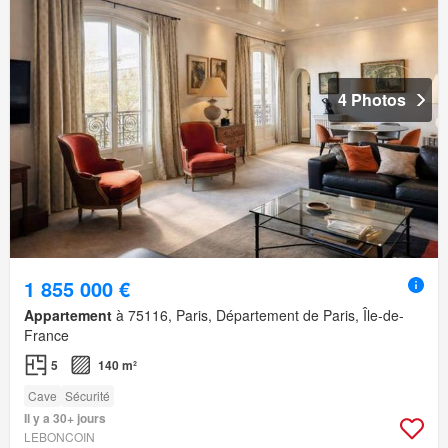
4 Photos
1 855 000 €
Appartement
à 75116, Paris, Département de Paris, Île-de-
France
5
140 m²
Cave
Sécurité
Il y a 30+ jours
LEBONCOIN