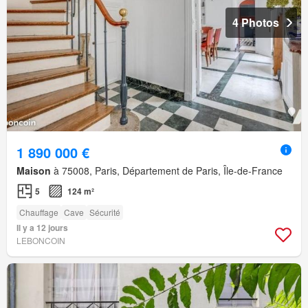
4 Photos
1 890 000 €
Maison
à 75008, Paris, Département de Paris, Île-de-France
5
124 m²
Chauffage
Cave
Sécurité
Il y a 12 jours
LEBONCOIN