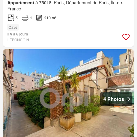
Appartement
à 75018, Paris, Département de Paris, Île-de-
France
5
1
219 m²
Cave
Il y a 6 jours
LEBONCOIN
4 Photos