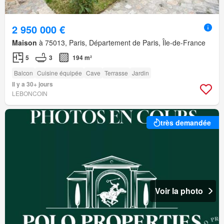
2 950 000 €
Maison
à 75013, Paris, Département de Paris, Île-de-France
5
3
194 m²
Balcon
Cuisine équipée
Cave
Terrasse
Jardin
Il y a 30+ jours
LEBONCOIN
très demandée
Voir la photo