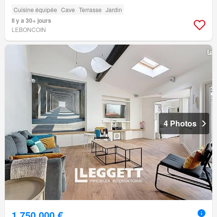
Cuisine équipée
Cave
Terrasse
Jardin
Il y a 30+ jours
LEBONCOIN
4 Photos
1 750 000 €