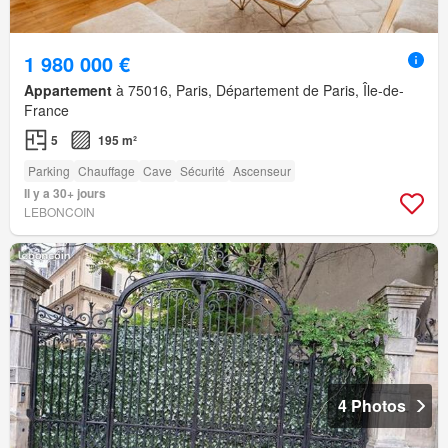
1 980 000 €
Appartement
à 75016, Paris, Département de Paris, Île-de-
France
5
195 m²
Parking
Chauffage
Cave
Sécurité
Ascenseur
Il y a 30+ jours
LEBONCOIN
4 Photos