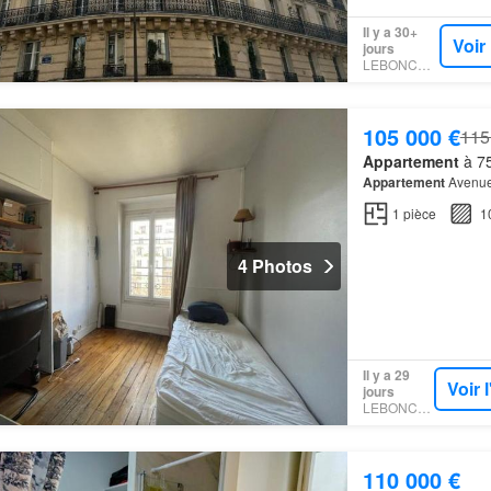
Il y a 30+
Voir
jours
LEBONCOIN
105 000 €
115
Appartement
à 75
Appartement
Avenue
1
pièce
1
4 Photos
Il y a 29
Voir 
jours
LEBONCOIN
110 000 €