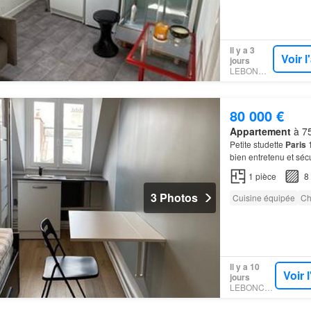
Il y a 3
Voir 
jours
LEBONCOIN
80 000 €
Appartement
à 75
Petite studette
Paris
1
bien entretenu et sécu
1
pièce
8
3 Photos
Cuisine équipée
Ch
Il y a 10
Voir 
jours
LEBONCOIN