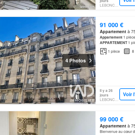
jours
LEBONCOIN
91 000 €
Appartement
à 75
Appartement
1 pièce
APPARTEMENT
1 pi
Exposé est, ce bien 
1
pièce
8
4 Photos
Il y a 26
Voir 
jours
LEBONCOIN
99 000 €
Appartement
à 75
Bienvenue au cœur 