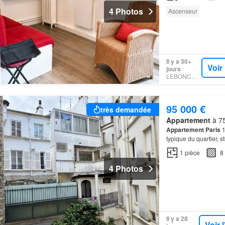
4 Photos
Ascenseur
Il y a 30+
Voir
jours
LEBONCOIN
95 000 €
très demandée
Appartement
à 75
Appartement
Paris
1
typique du quartier, s
1
pièce
8
4 Photos
Il y a 28
Voir 