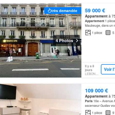
59 000 €
très demandée
Appartement
à 75
Appartement
1 pièce
Maubeuge, dans un ma
1
pièce
5
4 Photos
Il y a 8
Voir 
jours
LEBONCOIN
109 000 €
Appartement
à 75
Paris
16e – Avenue Ad
ascenseur Gustav vo
1
pièce
9