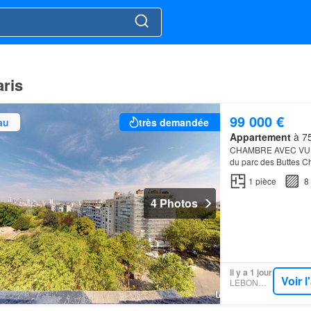
aris
99 000 €
au
très demandée
Appartement
à 75
CHAMBRE AVEC VUE
du parc des Buttes 
1
pièce
8
4 Photos
Il y a 1 jour
Voir 
LEBONCOIN