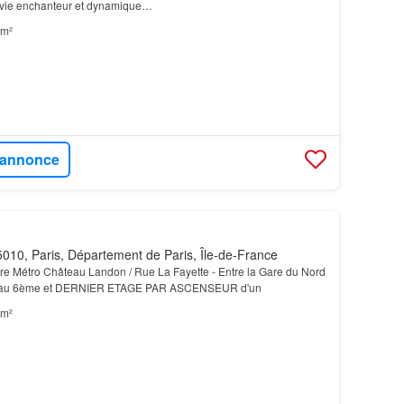
 vie enchanteur et dynamique…
 m²
l'annonce
010, Paris, Département de Paris, Île-de-France
e Métro Château Landon / Rue La Fayette - Entre la Gare du Nord
, et au 6ème et DERNIER ETAGE PAR ASCENSEUR d'un
 m²