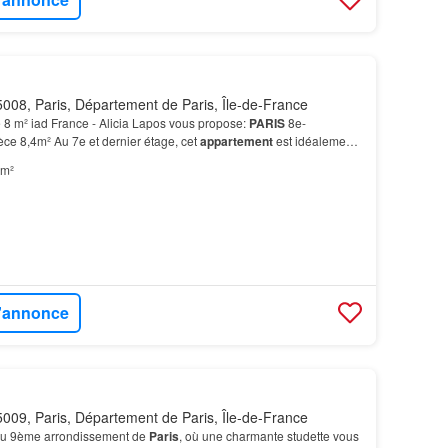
008, Paris, Département de Paris, Île-de-France
 8 m² iad France - Alicia Lapos vous propose:
PARIS
8e-
èce 8,4m² Au 7e et dernier étage, cet
appartement
est idéalement
lumineux offre une vue dégagée exceptionnelle sur…
 m²
l'annonce
009, Paris, Département de Paris, Île-de-France
du 9ème arrondissement de
Paris
, où une charmante studette vous