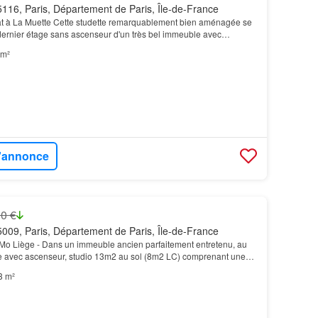
116, Paris, Département de Paris, Île-de-France
état à La Muette Cette studette remarquablement bien aménagée se
dernier étage sans ascenseur d'un très bel immeuble avec
 quartier de La Muette…
 m²
l'annonce
0 €
009, Paris, Département de Paris, Île-de-France
 Mo Liège - Dans un immeuble ancien parfaitement entretenu, au
e avec ascenseur, studio 13m2 au sol (8m2 LC) comprenant une
in kitchenette et douche…
3 m²