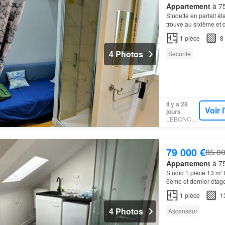
Appartement
à 75
Studette en parfait 
trouve au sixième et 
gardienne typique du
1
pièce
8
4 Photos
Sécurité
Il y a 28
Voir 
jours
LEBONCOIN
79 000 €
85 00
Appartement
à 75
Studio 1 pièce 13 m²
6ème et dernier étag
pièce de vie avec co
1
pièce
1
4 Photos
Ascenseur