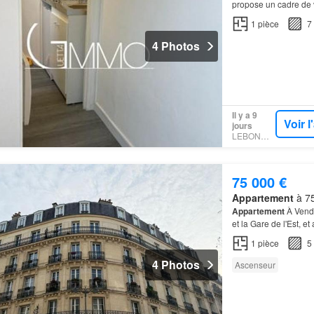
propose un cadre de
1
pièce
7
4 Photos
Il y a 9
Voir 
jours
LEBONCOIN
75 000 €
Appartement
à 75
Appartement
À Vendr
et la Gare de l'Est
1
pièce
5
4 Photos
Ascenseur