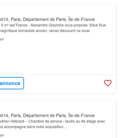
010, Paris, Département de Paris, Île-de-France
 5 m² iad France - Alexandre Graviche vous propose: Situé Rue
gnifique immeuble ancien, venez découvrir ce local
 m²
l'annonce
016, Paris, Département de Paris, Île-de-France
rien Hébrard – Chambre de service / studio au 8e étage avec
us accompagne dans votre acquisition…
 m²