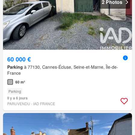
2 Photos
60 000 €
Parking
à 77130, Cannes-Écluse, Seine-et-Marne, Île-de-
France
60 m²
Parking
Il y a 6 jours
PARUVENDU - IAD FRANCE