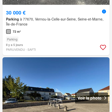
30 000 €
Parking
à 77670, Vernou-la-Celle-sur-Seine, Seine-et-Marne,
Île-de-France
72 m²
Parking
Il y a 5 jours
PARUVENDU - SAFTI
Voir la photo