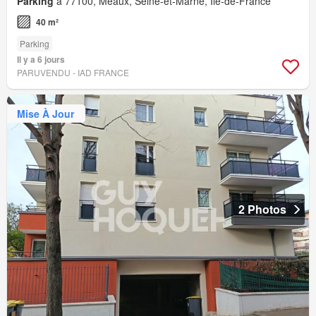
Parking
à 77100, Meaux, Seine-et-Marne, Île-de-France
40 m²
Parking
Il y a 6 jours
PARUVENDU - IAD FRANCE
Mise À Jour
2 Photos