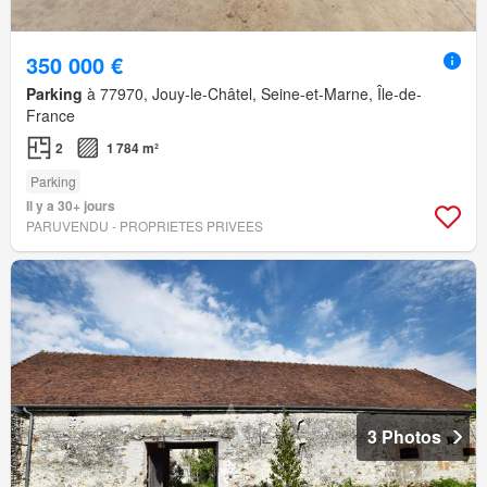
350 000 €
Parking
à 77970, Jouy-le-Châtel, Seine-et-Marne, Île-de-
France
2
1 784 m²
Parking
Il y a 30+ jours
PARUVENDU - PROPRIETES PRIVEES
3 Photos