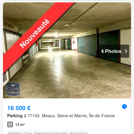
4 Photos
18 500 €
Parking
à 77100, Meaux, Seine-et-Marne, Île-de-France
13 m²
Parking
Cave
Entièrement meublé
Ascenseur