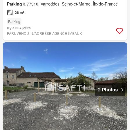
Parking
à 77910, Varreddes, Seine-et-Marne, Île-de-France
26 m²
Parking
Il y a 30+ jours
PARUVENDU - L'ADRESSE AGENCE I'MEAUX
2 Photos