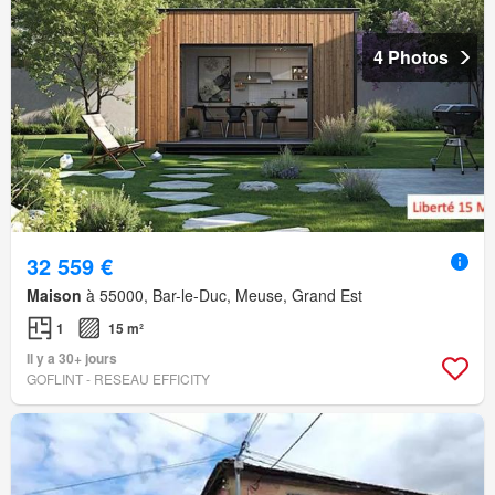
4 Photos
32 559 €
Maison
à 55000, Bar-le-Duc, Meuse, Grand Est
1
15 m²
Il y a 30+ jours
GOFLINT - RESEAU EFFICITY