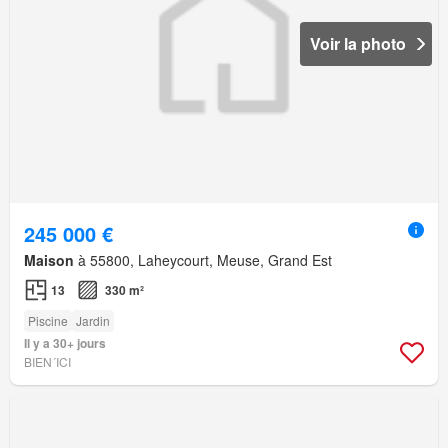
Voir la photo
245 000 €
Maison
à 55800, Laheycourt, Meuse, Grand Est
13
330 m²
Piscine
Jardin
Il y a 30+ jours
BIEN´ICI