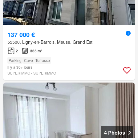
137 000 €
55500, Ligny-en-Barrois, Meuse, Grand Est
2
365 m²
Parking
Cave
Terrasse
Il y a 30+ jours
SUPERIMMO - SUPERIMMO
4 Photos