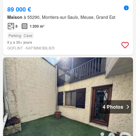
89 000 €
Maison
à 55290, Montiers-sur-Saulx, Meuse, Grand Est
8
1 200 m²
Parking
Cave
Il y a 30+ jours
GOFLINT - NAT'IMMOBILIER
4 Photos