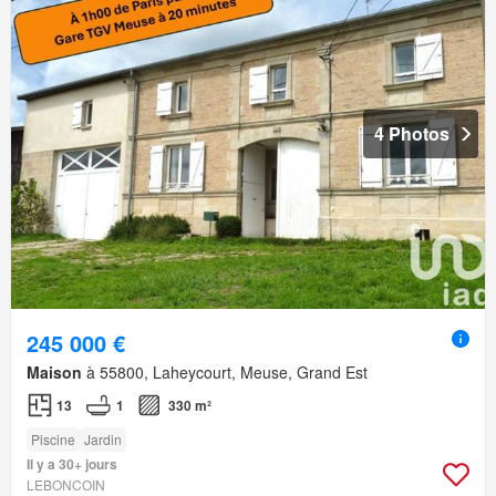
4 Photos
245 000 €
Maison
à 55800, Laheycourt, Meuse, Grand Est
13
1
330 m²
Piscine
Jardin
Il y a 30+ jours
LEBONCOIN