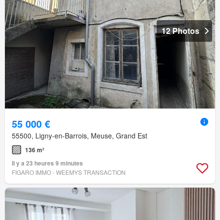
12 Photos
55 000 €
55500, Ligny-en-Barrois, Meuse, Grand Est
136 m²
Il y a 23 heures 9 minutes
FIGARO IMMO - WEEMYS TRANSACTION