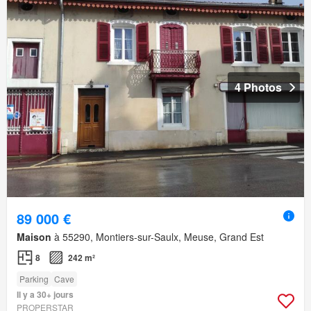
4 Photos
89 000 €
Maison
à 55290, Montiers-sur-Saulx, Meuse, Grand Est
8
242 m²
Parking
Cave
Il y a 30+ jours
PROPERSTAR