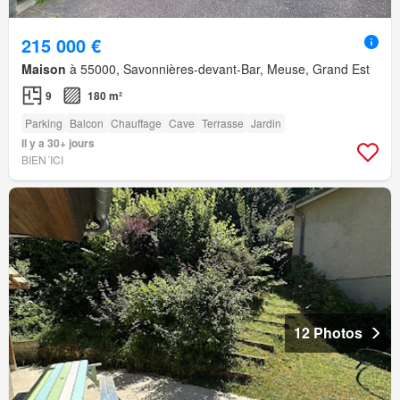
215 000 €
Maison
à 55000, Savonnières-devant-Bar, Meuse, Grand Est
9
180 m²
Parking
Balcon
Chauffage
Cave
Terrasse
Jardin
Il y a 30+ jours
BIEN´ICI
12 Photos