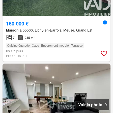
160 000 €
Maison
à 55500, Ligny-en-Barrois, Meuse, Grand Est
7
235 m²
Cuisine équipée
Cave
Entièrement meublé
Terrasse
Il y a 7 jours
PROPERSTAR
Voir la photo