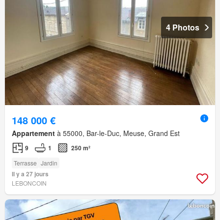
4 Photos
148 000 €
Appartement
à 55000, Bar-le-Duc, Meuse, Grand Est
9
1
250 m²
Terrasse
Jardin
Il y a 27 jours
LEBONCOIN