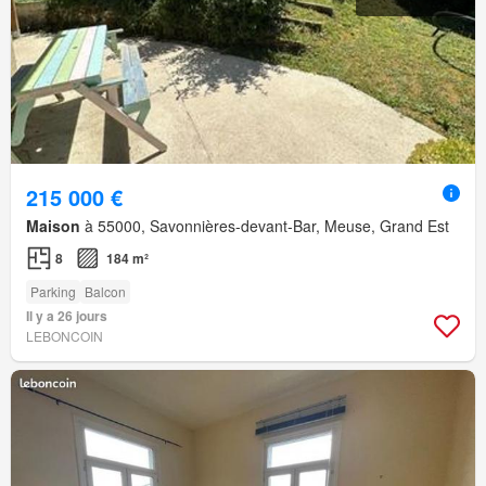
215 000 €
Maison
à 55000, Savonnières-devant-Bar, Meuse, Grand Est
8
184 m²
Parking
Balcon
Il y a 26 jours
LEBONCOIN