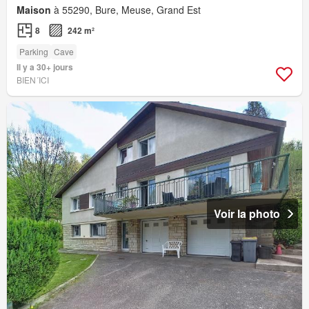
Maison
à 55290, Bure, Meuse, Grand Est
8
242 m²
Parking
Cave
Il y a 30+ jours
BIEN´ICI
Voir la photo