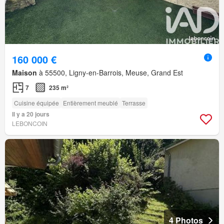
160 000 €
Maison
à 55500, Ligny-en-Barrois, Meuse, Grand Est
7
235 m²
Cuisine équipée
Entièrement meublé
Terrasse
Il y a 20 jours
LEBONCOIN
4 Photos