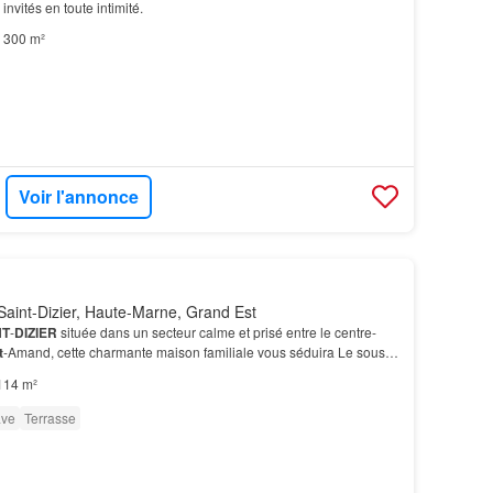
nvités en toute intimité.
300 m²
Voir l'annonce
aint-Dizier, Haute-Marne, Grand Est
NT
-
DIZIER
située dans un secteur calme et prisé entre le centre-
t
-Amand, cette charmante maison familiale vous séduira Le sous-
e atout de cette maison, propose une b…
114 m²
ve
Terrasse