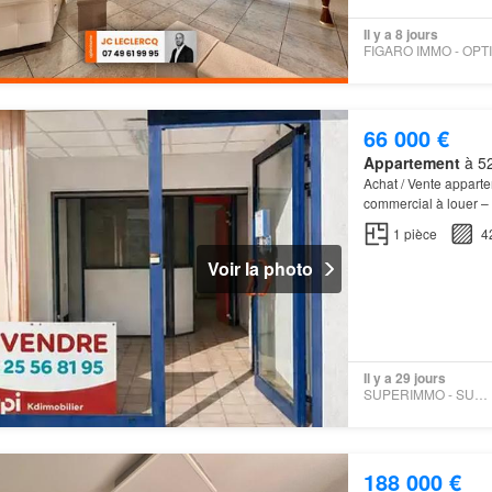
Il y a 8 jours
66 000 €
Appartement
à 52
Achat / Vente appart
commercial à louer – 
des énergies indexé
1
pièce
4
Voir la photo
Il y a 29 jours
SUPERIMMO - SUPERIMMO
188 000 €