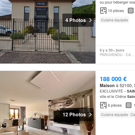
ou pour héberger vos i
10
pièces
4 Photos
Cuisine équipée
Il y a 30+ jours
PARUVENDU - CAPIFRANCE
188 000 €
Maison
à 52100, S
EXCLUSIVITÉ –
SAI
ville et le Chêne
Sain
sol complet, véritabl
6
pièces
12 Photos
Cuisine équipée
Ca