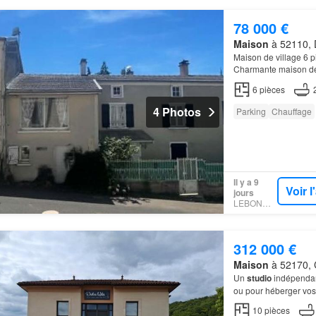
78 000 €
Maison
à 52110, 
Maison de village 6 p
Charmante maison de
jolie salle de bains, 
6
pièces
4 Photos
Parking
Chauffage
Il y a 9
Voir 
jours
LEBONCOIN
312 000 €
Maison
à 52170, 
Un
studio
indépendant
ou pour héberger vos i
10
pièces