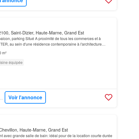
 l'annonce
100, Saint-Dizier, Haute-Marne, Grand Est
balcon, parking Situé A proximité de tous les commerces et à
TER, au sein d'une résidence contemporaine à l'architecture
ment de
studio
développe une surface de 30…
0 m²
isine équipée
Voir l'annonce
RUVENDU - BLG IMMOBILIER
Chevillon, Haute-Marne, Grand Est
 avec grande salle de bain: idéal pour de la location courte durée