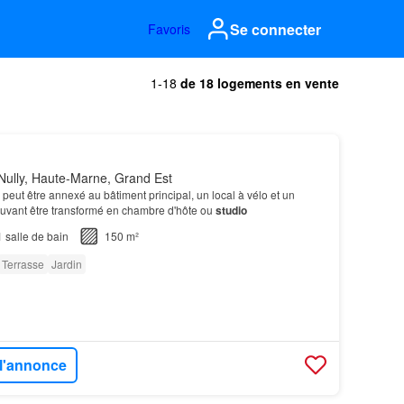
Se connecter
Favoris
1-18
de 18 logements en vente
Nully, Haute-Marne, Grand Est
 peut être annexé au bâtiment principal, un local à vélo et un
ouvant être transformé en chambre d'hôte ou
studio
1
salle de bain
150 m²
Terrasse
Jardin
 l'annonce