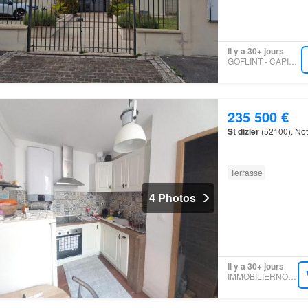
Il y a 30+ jours
GOFLINT - CAPIFRANCE
235 500 €
St
dizier
(52100). Not
Terrasse
4 Photos
Il y a 30+ jours
IMMOBILIERNOTAIRES