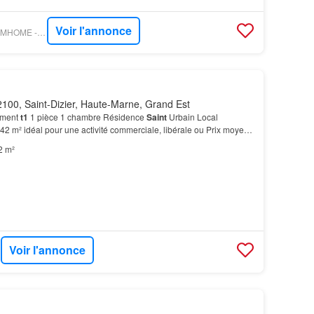
Voir l'annonce
FIGARO IMMO - OPTIMHOME - JEAN CHRISTOPHE LECLERCQ
100, Saint-Dizier, Haute-Marne, Grand Est
ement
t1
1 pièce 1 chambre Résidence
Saint
Urbain Local
42 m² idéal pour une activité commerciale, libérale ou Prix moyens
s sur les années 2022, 20223 2024 (abonnem…
2 m²
Voir l'annonce