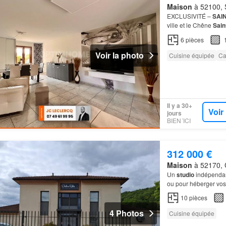
Maison
à 52100, S
EXCLUSIVITÉ –
SAI
ville et le Chêne
Sain
sol complet, véritabl
6
pièces
Voir la photo
Cuisine équipée
Ca
Il y a 30+
Voir
jours
BIEN´ICI
312 000 €
Maison
à 52170, 
Un
studio
indépendant
ou pour héberger vos i
10
pièces
4 Photos
Cuisine équipée