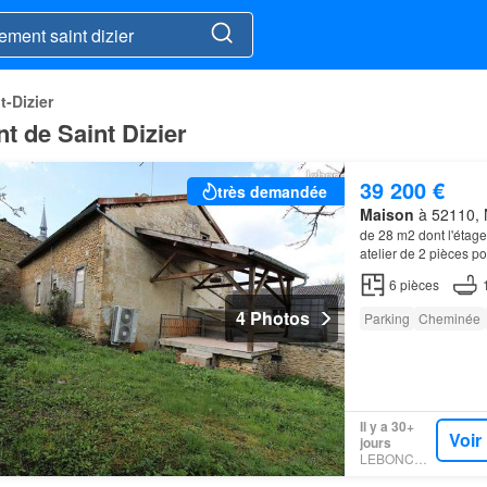
-Dizier
t de Saint Dizier
39 200 €
très demandée
Maison
à 52110, 
de 28 m2 dont l'étage
atelier de 2 pièces p
6
pièces
4 Photos
Parking
Cheminée
Il y a 30+
Voir
jours
LEBONCOIN