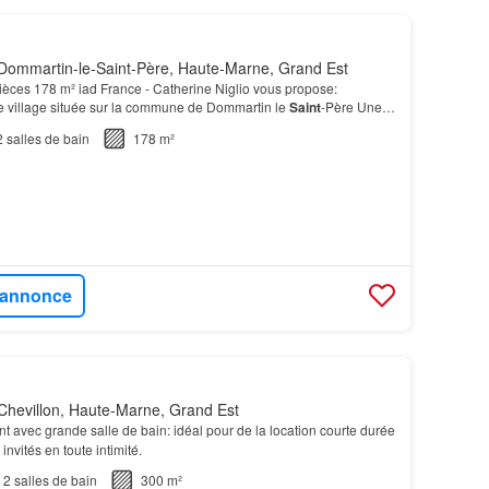
Dommartin-le-Saint-Père, Haute-Marne, Grand Est
ièces 178 m² iad France - Catherine Niglio vous propose:
 village située sur la commune de Dommartin le
Saint
-Père Une
un garage, un atelier, 2 caves et terrain d'…
2
salles de bain
178 m²
l'annonce
Chevillon, Haute-Marne, Grand Est
 avec grande salle de bain: idéal pour de la location courte durée
nvités en toute intimité.
2
salles de bain
300 m²