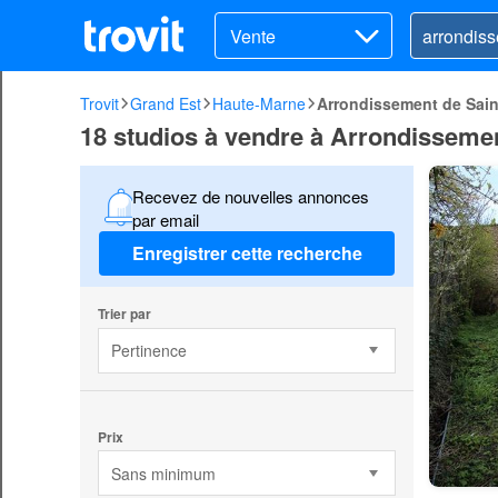
Vente
Trovit
Grand Est
Haute-Marne
Arrondissement de Saint
18 studios à vendre à Arrondissemen
Recevez de nouvelles annonces
par email
Enregistrer cette recherche
Trier par
Pertinence
Prix
Sans minimum