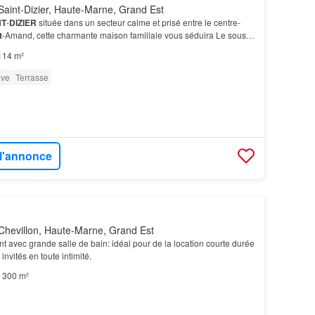
aint-Dizier, Haute-Marne, Grand Est
NT
-
DIZIER
située dans un secteur calme et prisé entre le centre-
t
-Amand, cette charmante maison familiale vous séduira Le sous-
e atout de cette maison, propose une b…
114 m²
ve
Terrasse
 l'annonce
Chevillon, Haute-Marne, Grand Est
 avec grande salle de bain: idéal pour de la location courte durée
nvités en toute intimité.
300 m²