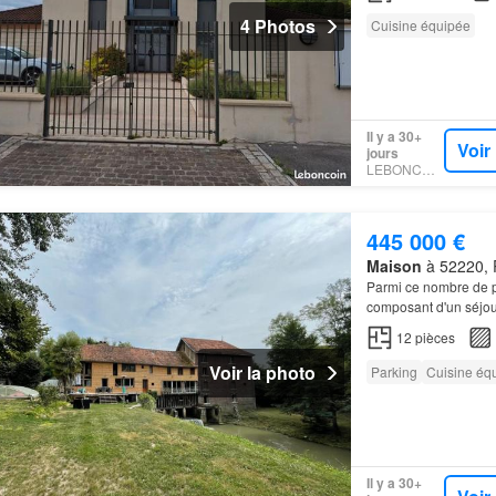
4 Photos
Cuisine équipée
Il y a 30+
Voir
jours
LEBONCOIN
445 000 €
Maison
à 52220, 
Parmi ce nombre de p
composant d'un séjou
12
pièces
Voir la photo
Parking
Cuisine éq
Il y a 30+