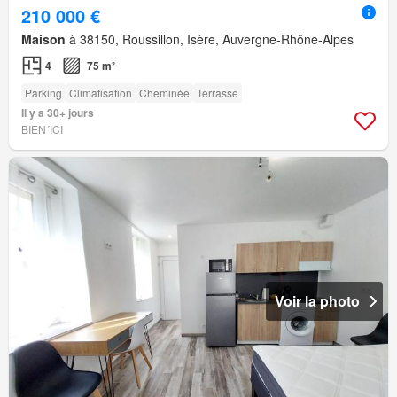
210 000 €
Maison
à 38150, Roussillon, Isère, Auvergne-Rhône-Alpes
4
75 m²
Parking
Climatisation
Cheminée
Terrasse
Il y a 30+ jours
BIEN´ICI
Voir la photo