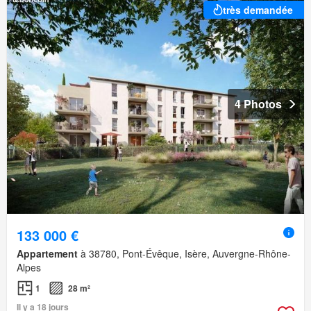
très demandée
4 Photos
133 000 €
Appartement
à 38780, Pont-Évêque, Isère, Auvergne-Rhône-
Alpes
1
28 m²
Il y a 18 jours