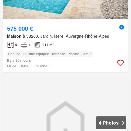
575 000 €
Maison
à 38200, Jardin, Isère, Auvergne-Rhône-Alpes
8
1
217 m²
Parking
Cuisine équipée
Terrasse
Piscine
Jardin
Il y a 30+ jours
FIGARO IMMO - PROVIMO
4 Photos