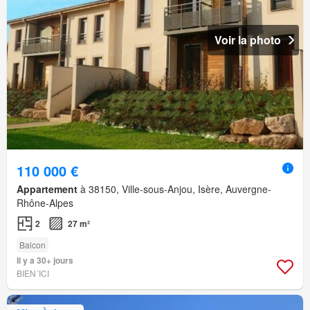
Voir la photo
110 000 €
Appartement
à 38150, Ville-sous-Anjou, Isère, Auvergne-
Rhône-Alpes
2
27 m²
Balcon
Il y a 30+ jours
BIEN´ICI