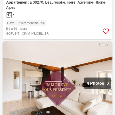
Appartement
à 38270, Beaurepaire, Isère, Auvergne-Rhône-
Alpes
1
Cave
Entièrement meublé
Il y a 30+ jours
GOFLINT - CIMM IMMOBILIER
4 Photos