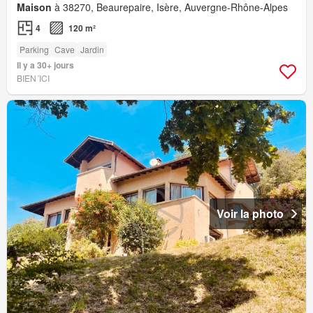
Maison
à 38270, Beaurepaire, Isère, Auvergne-Rhône-Alpes
4
120 m²
Parking
Cave
Jardin
Il y a 30+ jours
BIEN´ICI
Voir la photo