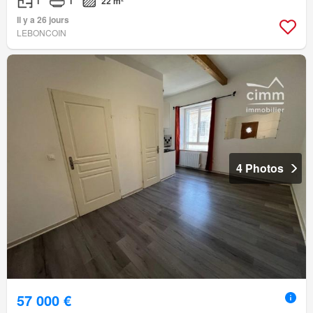
1
1
22 m²
Il y a 26 jours
LEBONCOIN
4 Photos
57 000 €