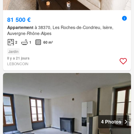
81 500 €
Appartement
à 38370, Les Roches-de-Condrieu, Isère,
Auvergne-Rhône-Alpes
2
1
60 m²
Jardin
Il y a 21 jours
LEBONCOIN
4 Photos