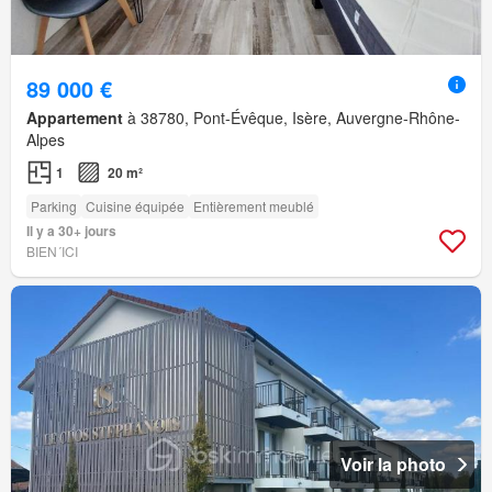
89 000 €
Appartement
à 38780, Pont-Évêque, Isère, Auvergne-Rhône-
Alpes
1
20 m²
Parking
Cuisine équipée
Entièrement meublé
Il y a 30+ jours
BIEN´ICI
Voir la photo