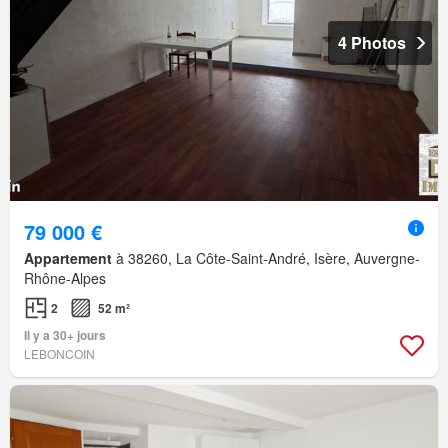
4 Photos
79 000 €
Appartement
à 38260, La Côte-Saint-André, Isère, Auvergne-
Rhône-Alpes
2
52 m²
Il y a 30+ jours
LEBONCOIN