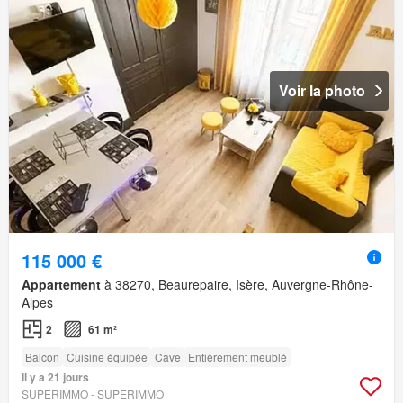
Voir la photo
115 000 €
Appartement
à 38270, Beaurepaire, Isère, Auvergne-Rhône-
Alpes
2
61 m²
Balcon
Cuisine équipée
Cave
Entièrement meublé
Il y a 21 jours
SUPERIMMO - SUPERIMMO