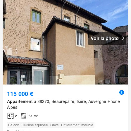
Voir la photo
115 000 €
Appartement
à 38270, Beaurepaire, Isère, Auvergne-Rhône-
Alpes
2
61 m²
Balcon
Cuisine équipée
Cave
Entièrement meublé