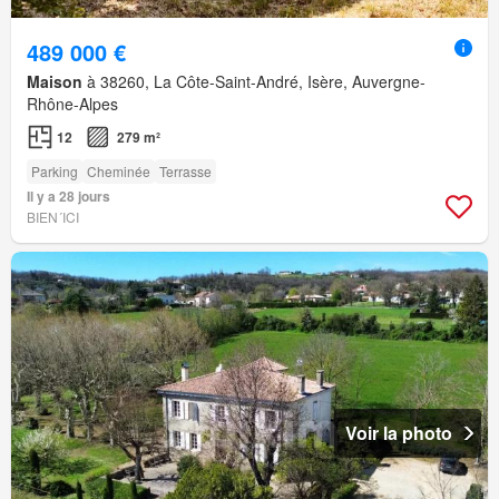
489 000 €
Maison
à 38260, La Côte-Saint-André, Isère, Auvergne-
Rhône-Alpes
12
279 m²
Parking
Cheminée
Terrasse
Il y a 28 jours
BIEN´ICI
Voir la photo