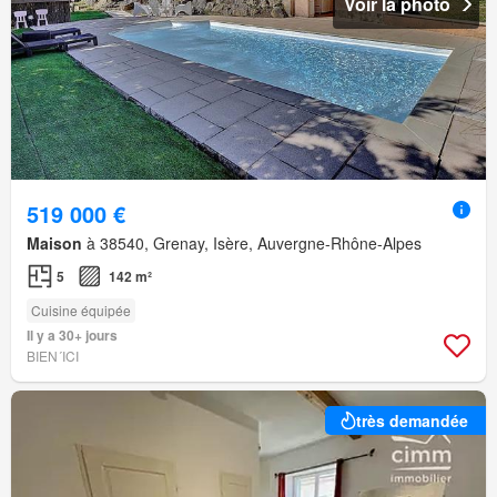
Voir la photo
519 000 €
Maison
à 38540, Grenay, Isère, Auvergne-Rhône-Alpes
5
142 m²
Cuisine équipée
Il y a 30+ jours
BIEN´ICI
très demandée