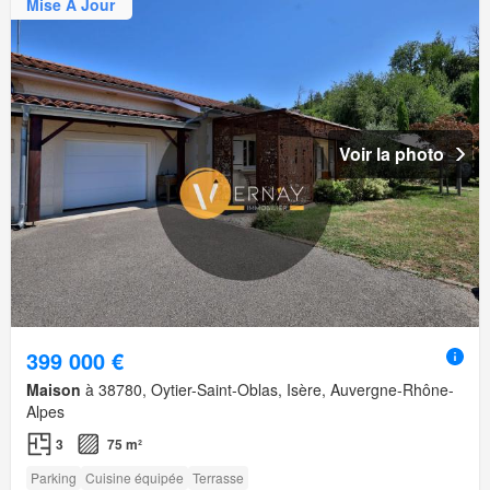
Mise À Jour
Voir la photo
399 000 €
Maison
à 38780, Oytier-Saint-Oblas, Isère, Auvergne-Rhône-
Alpes
3
75 m²
Parking
Cuisine équipée
Terrasse