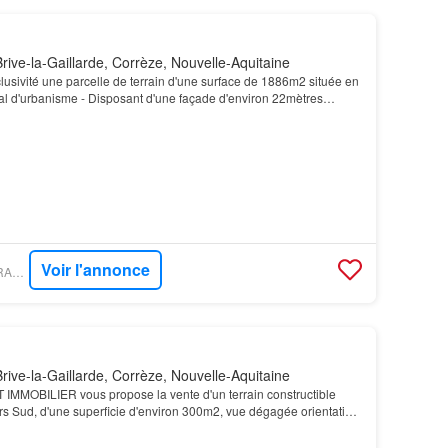
rive-la-Gaillarde, Corrèze, Nouvelle-Aquitaine
usivité une parcelle de terrain d'une surface de 1886m2 située en
l d'urbanisme - Disposant d'une façade d'environ 22mètres
ondeur d'environ 75 mètres linéaires…
Voir l'annonce
FIGARO IMMO - VAYRAC IMMOBILIER
rive-la-Gaillarde, Corrèze, Nouvelle-Aquitaine
MMOBILIER vous propose la vente d'un terrain constructible
rs Sud, d'une superficie d'environ 300m2, vue dégagée orientation