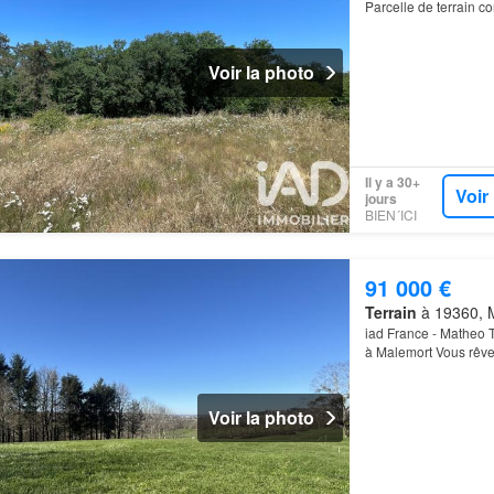
Parcelle de terrain c
Voir la photo
Il y a 30+
Voir
jours
BIEN´ICI
91 000 €
Terrain
à 19360, M
iad France - Matheo T
à Malemort Vous rêvez
dans un cadre de ver
Voir la photo