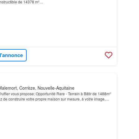
onstructible de 14378 m²…
 l'annonce
alemort, Corrèze, Nouvelle-Aquitaine
ruffier vous propose: Opportunité Rare - Terrain à Bâtir de 1488m²
 de construire votre propre maison sur mesure, à votre image,
dure idyllique ? Ne cherchez plus,…