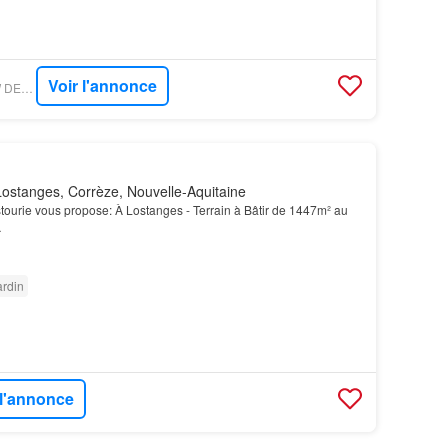
Voir l'annonce
FIGARO IMMO - NEW DEAL IMMOBILIER
ostanges, Corrèze, Nouvelle-Aquitaine
tourie vous propose: À Lostanges - Terrain à Bâtir de 1447m² au
…
ardin
 l'annonce