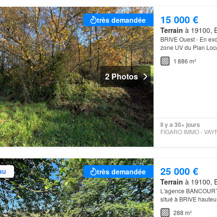
15 000 €
très demandée
Terrain
à 19100, B
BRIVE Ouest - En excl
zone UV du Plan Loca
linéaires et une prof
1 886 m²
2 Photos
Il y a 30+ jours
25 000 €
au
très demandée
Terrain
à 19100, B
L'agence BANCOURT I
situé à BRIVE hauteu
Sud - Ouest…
288 m²