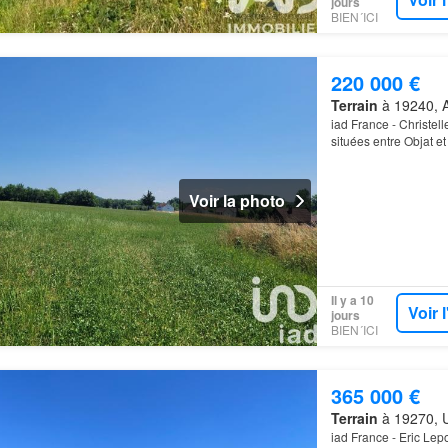
jours
BIEN´ICI
220 000 €
Terrain
à 19240, A
iad France - Christel
situées entre Objat e
constructibles…
Voir la photo
Il y a 10
Voir 
jours
BIEN´ICI
365 000 €
Terrain
à 19270, U
iad France - Eric Le