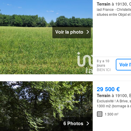
Terrain
à 19130, O
iad France - Christel
situées entre Objat et
constructibles…
Voir la photo
Il y a 10
Voir 
jours
BIEN´ICI
29 500 €
Terrain
à 19100, B
Exclusivité ! A Brive,
1300 m2 (bornage à déf
entérrée…
1 300 m²
6 Photos