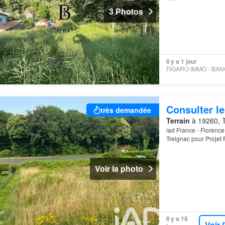
3 Photos
Il y a 1 jour
Consulter le
très demandée
Terrain
à 19260, T
iad France - Florence
Treignac pour Projet 
bâtir offrant une surf
Voir la photo
Il y a 18
Voir 