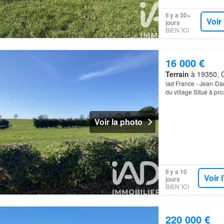
Il y a 30+
Voir
jours
BIEN´ICI
16 000 €
Terrain
à 19350, C
iad France - Jean-Dan
du village Situé à pr
terrain offre un cadr
Voir la photo
Il y a 10
Voir 
jours
BIEN´ICI
220 000 €