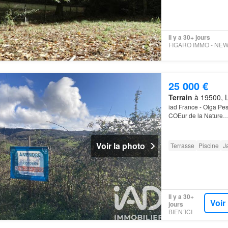
Il y a 30+ jours
25 000 €
Terrain
à 19500, L
iad France - Olga Pes
COEur de la Nature
Voir la photo
Terrasse
Piscine
J
Il y a 30+
Voir
jours
BIEN´ICI