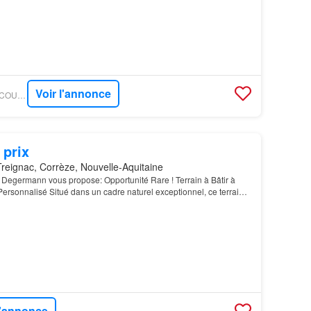
Voir l'annonce
FIGARO IMMO - BANCOURT IMMOBILIER
 prix
reignac, Corrèze, Nouvelle-Aquitaine
 Degermann vous propose: Opportunité Rare ! Terrain à Bâtir à
Personnalisé Situé dans un cadre naturel exceptionnel, ce terrain à
ace généreuse est l'endroit idé…
l'annonce