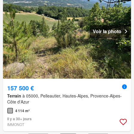
Voir la photo
157 500 €
Terrain
à 05000, Pelleautier, Hautes-Alpes, Provence-Alpes-
Côte d'Azur
4 114 m²
Il y a 30+ jours
IMMONOT