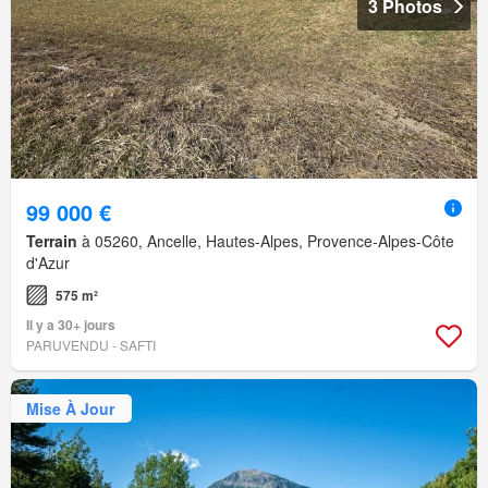
3 Photos
99 000 €
Terrain
à 05260, Ancelle, Hautes-Alpes, Provence-Alpes-Côte
d'Azur
575 m²
Il y a 30+ jours
PARUVENDU - SAFTI
Mise À Jour