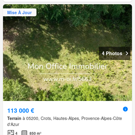
Mise À Jour
4 Photos
113 000 €
Terrain
à 05200, Crots, Hautes-Alpes, Provence-Alpes-Côte
d'Azur
4
850 m²