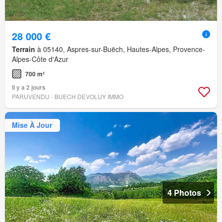
28 000 €
Terrain
à 05140, Aspres-sur-Buëch, Hautes-Alpes, Provence-
Alpes-Côte d'Azur
700 m²
Il y a 2 jours
PARUVENDU - BUECH DEVOLUY IMMO
Mise À Jour
4 Photos