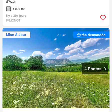
d'Azur
1 000 m²
Il y a 30+ jours
IMMONOT
Mise À Jour
très demandée
4 Photos