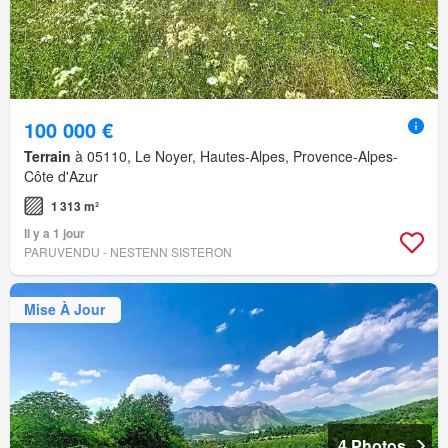
100 000 €
Terrain
à 05110, Le Noyer, Hautes-Alpes, Provence-Alpes-
Côte d'Azur
1 313 m²
Il y a 1 jour
PARUVENDU - NESTENN SISTERON
Mise À Jour
4 Photos