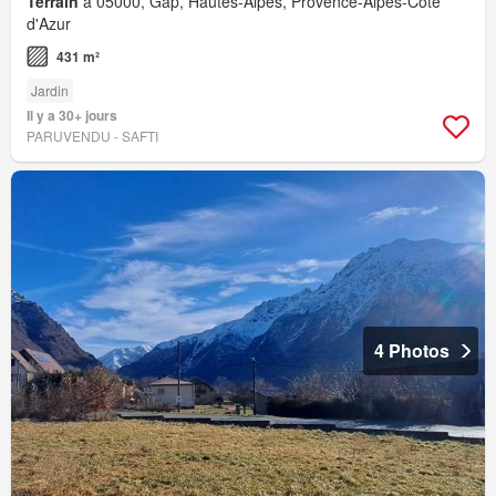
Terrain
à 05000, Gap, Hautes-Alpes, Provence-Alpes-Côte
d'Azur
431 m²
Jardin
Il y a 30+ jours
PARUVENDU - SAFTI
4 Photos