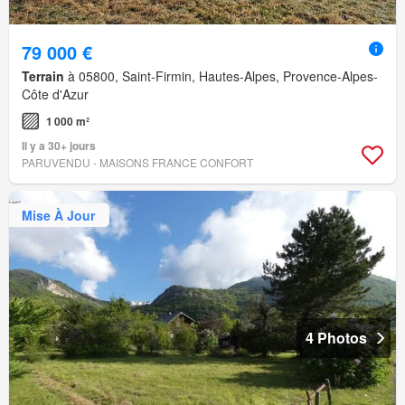
79 000 €
Terrain
à 05800, Saint-Firmin, Hautes-Alpes, Provence-Alpes-
Côte d'Azur
1 000 m²
Il y a 30+ jours
PARUVENDU - MAISONS FRANCE CONFORT
Mise À Jour
4 Photos