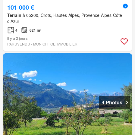
101 000 €
Terrain
à 05200, Crots, Hautes-Alpes, Provence-Alpes-Côte
d'Azur
4
621 m²
Il y a 2 jours
PARUVENDU - MON OFFICE IMMOBILIER
4 Photos