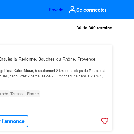
Se connecter
Favoris
1-30 de
309 terrains
Ensuès-la-Redonne, Bouches-du-Rhône, Provence-
gnifique
Côte
Bleue
, à seulement 2 km de la
plage
du Rouet et à
ques, découvrez 2 parcelles de 700 m² chacune dans à 20 min,
-Charles à 30 min Aéroport Marseille-Pro…
uipée
Terrasse
Piscine
r l'annonce