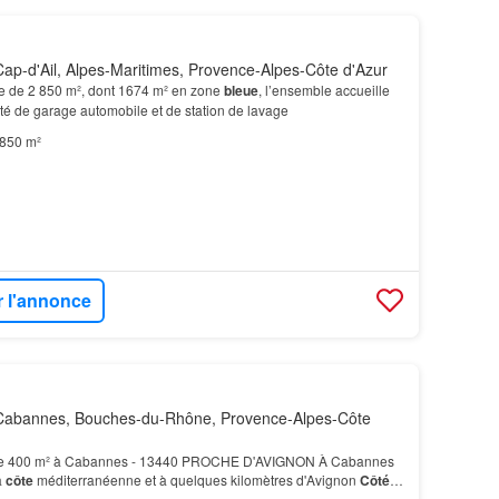
ap-d'Ail, Alpes-Maritimes, Provence-Alpes-Côte d'Azur
le de 2 850 m², dont 1674 m² en zone
bleue
, l’ensemble accueille
ité de garage automobile et de station de lavage
 850 m²
r l'annonce
Cabannes, Bouches-du-Rhône, Provence-Alpes-Côte
 de 400 m² à Cabannes - 13440 PROCHE D'AVIGNON À Cabannes
a
côte
méditerranéenne et à quelques kilomètres d'Avignon
Côté