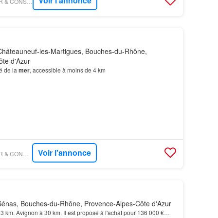
Voir l'annonce
FIGARO IMMO - AZUR & CONSTRUCTIONS SALON-DE-PROVENCE
hâteauneuf-les-Martigues, Bouches-du-Rhône,
te d'Azur
té de la
mer
, accessible à moins de 4 km
Voir l'annonce
FIGARO IMMO - AZUR & CONSTRUCTIONS CABRIES
énas, Bouches-du-Rhône, Provence-Alpes-Côte d'Azur
3 km. Avignon à 30 km. Il est proposé à l'achat pour 136 000 €…