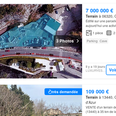
7 000 000 €
Terrain
à 06320, C
Édifié sur une parcel
aujourd’hui une activ
1
pièce
2
3 Photos
Parking
Cave
Il y a 19 jours
Voi
LUXURYESTATE
109 000 €
très demandée
Terrain
à 13440, 
d'Azur
VENTE d'un terrain
(13440) à 35 km de l