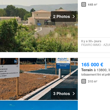
448 m²
2 Photos
Il y a 30+ jours
165 000 €
Terrain
à 13800, I
lotissement fini et prê
310 m²
3 Photos