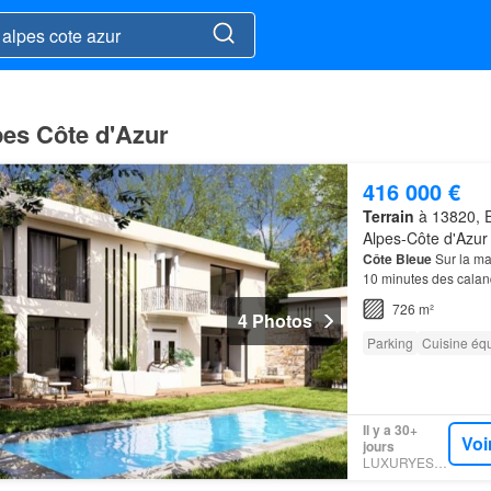
pes Côte d'Azur
416 000 €
Terrain
à 13820, 
Alpes-Côte d'Azur
Côte
Bleue
Sur la ma
10 minutes des calan
gare Marseille Saint
726 m²
4 Photos
Parking
Cuisine éq
Il y a 30+
Voi
jours
LUXURYESTATE