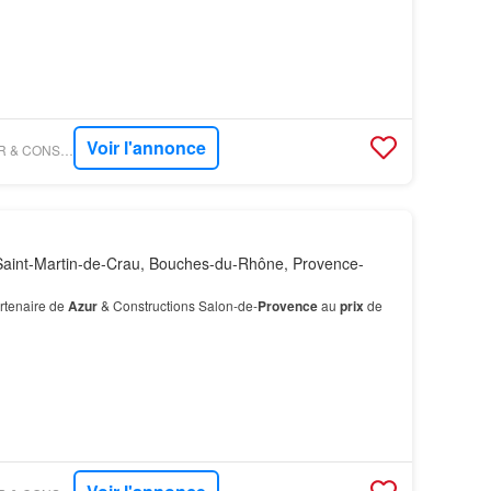
nq gares à moins de 10 minutes en voiture.…
Voir l'annonce
FIGARO IMMO - AZUR & CONSTRUCTIONS SALON-DE-PROVENCE
aint-Martin-de-Crau, Bouches-du-Rhône, Provence-
artenaire de
Azur
& Constructions Salon-de-
Provence
au
prix
de