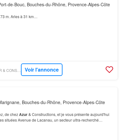
ort-de-Bouc, Bouches-du-Rhône, Provence-Alpes-Côte
173 m. Arles à 31 km…
Voir l'annonce
FIGARO IMMO - AZUR & CONSTRUCTIONS MARTIGUES
Marignane, Bouches-du-Rhône, Provence-Alpes-Côte
ez, de chez
Azur
& Constructions, et je vous présente aujourd'hui
res situées Avenue de Lacanau, un secteur ultra-recherché
ur
& Constructions: Nous étudions ensemble v…