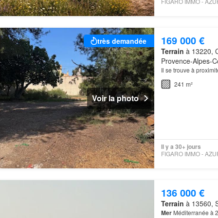
169 000 €
très demandée
Terrain
à 13220, C
Provence-Alpes-Cô
Il se trouve à proximi
241 m²
Voir la photo
Il y a 30+ jours
136 000 €
Terrain
à 13560, S
Mer
Méditerranée à 2