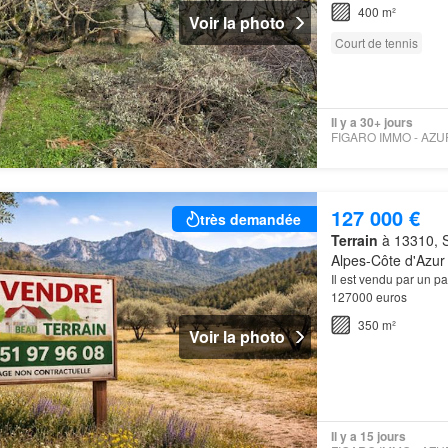
transports, il y a ci
400 m²
Voir la photo
Court de tennis
Il y a 30+ jours
127 000 €
très demandée
Terrain
à 13310, S
Alpes-Côte d'Azur
Il est vendu par un p
127000 euros
350 m²
Voir la photo
Il y a 15 jours