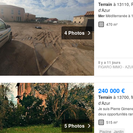
Terrain
à 13110, P
d'Azur
Mer
Méditerranée à 
470 m²
4 Photos
Il y a 11 jours
240 000 €
Terrain
à 13700, 
d'Azur
Je suis Pierre Gimen
deux opportunités ra
Accompagnement
Az
515 m²
5 Photos
Piscine
Jardin