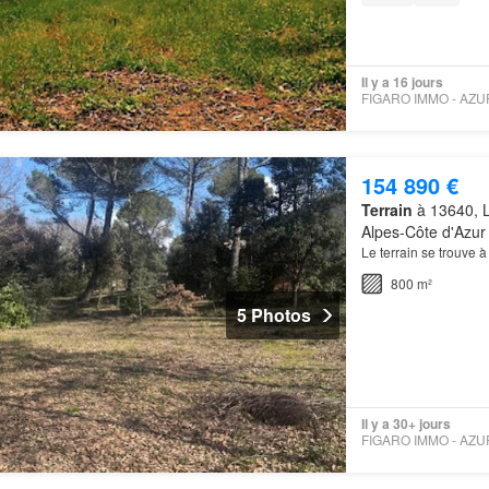
Il y a 16 jours
154 890 €
Terrain
à 13640, 
Alpes-Côte d'Azur
Le terrain se trouve 
800 m²
5 Photos
Il y a 30+ jours