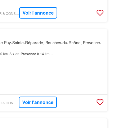
Voir l'annonce
FIGARO IMMO - AZUR & CONSTRUCTIONS MARTIGUES
Le Puy-Sainte-Réparade, Bouches-du-Rhône, Provence-
0 km. Aix-en-
Provence
à 14 km…
Voir l'annonce
FIGARO IMMO - AZUR & CONSTRUCTIONS CABRIES