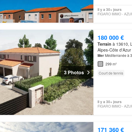
Il y a 30+ jours
180 000 €
Terrain
à 13610, 
Alpes-Côte d'Azur
Mer
Méditerranée à 3
299 m²
3 Photos
Court de tennis
Il y a 30+ jours
171 360 €