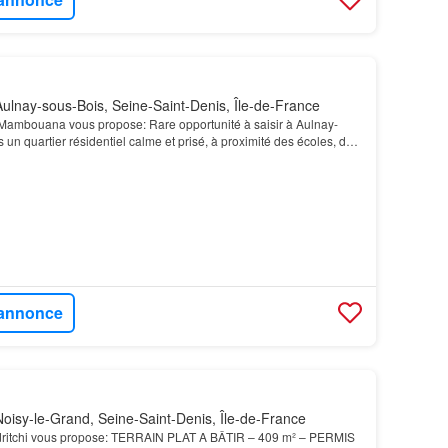
ulnay-sous-Bois, Seine-Saint-Denis, Île-de-France
Mambouana vous propose: Rare opportunité à saisir à Aulnay-
 un quartier résidentiel calme et prisé, à proximité des écoles, des
sports en commun et des espaces vert…
l'annonce
oisy-le-Grand, Seine-Saint-Denis, Île-de-France
ndritchi vous propose: TERRAIN PLAT A BÂTIR – 409 m² – PERMIS