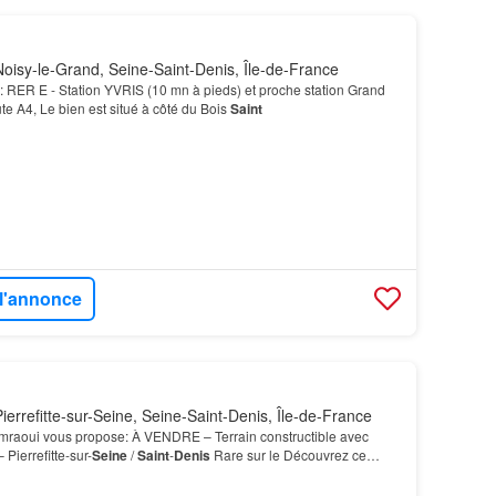
oisy-le-Grand, Seine-Saint-Denis, Île-de-France
é: RER E - Station YVRIS (10 mn à pieds) et proche station Grand
ute A4, Le bien est situé à côté du Bois
Saint
 l'annonce
errefitte-sur-Seine, Seine-Saint-Denis, Île-de-France
Amraoui vous propose: À VENDRE – Terrain constructible avec
 Pierrefitte-sur-
Seine
/
Saint
-
Denis
Rare sur le Découvrez ce
 idéalement situé à proximité de Pierref…