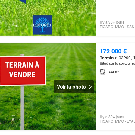
Il y a 30+ jours
172 000 €
Terrain
à 93290, T
Situé sur le secteur r
334 m²
Voir la photo
Il y a 30+ jours