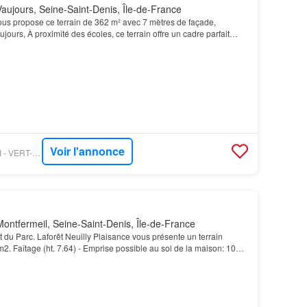
aujours, Seine-Saint-Denis, Île-de-France
us propose ce terrain de 362 m² avec 7 mètres de façade,
jours, À proximité des écoles, ce terrain offre un cadre parfait
obilier, c'est une opportunité à ne pas…
Voir l'annonce
FIGARO IMMO - ORPI - VERT-GALANT IMMOBILIER
ontfermeil, Seine-Saint-Denis, Île-de-France
 du Parc. Laforêt Neuilly Plaisance vous présente un terrain
m2. Faîtage (ht. 7.64) - Emprise possible au sol de la maison: 105