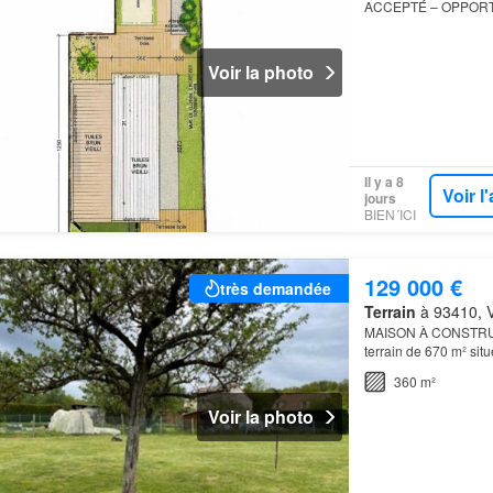
ACCEPTÉ – OPPORTUN
découvrez ce terrain 
Voir la photo
Il y a 8
Voir 
jours
BIEN´ICI
129 000 €
très demandée
Terrain
à 93410, V
MAISON À CONSTRUIR
terrain de 670 m² sit
360 m²
Voir la photo