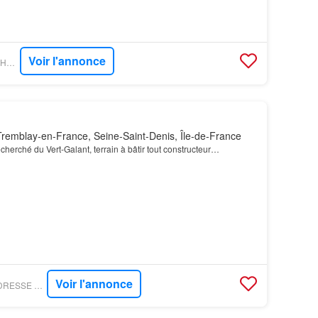
Voir l'annonce
FIGARO IMMO - SAS HD IMMOBILIER
remblay-en-France, Seine-Saint-Denis, Île-de-France
echerché du Vert-Galant, terrain à bâtir tout constructeur…
Voir l'annonce
FIGARO IMMO - L?ADRESSE SUCCESS IMMOBILIER