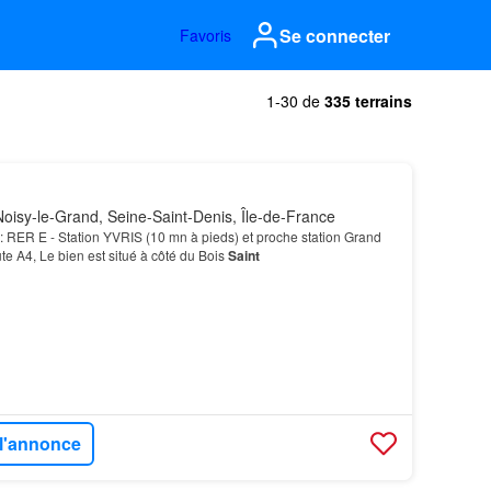
Se connecter
Favoris
1-30 de
335 terrains
oisy-le-Grand, Seine-Saint-Denis, Île-de-France
é: RER E - Station YVRIS (10 mn à pieds) et proche station Grand
ute A4, Le bien est situé à côté du Bois
Saint
 l'annonce