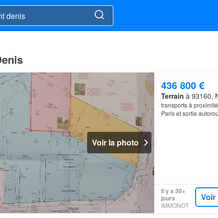
Denis
436 800 €
Terrain
à 93160, N
transports à proximit
Paris et sortie autoro
Voir la photo
Il y a 30+
Voir
jours
IMMONOT