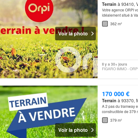
Terrain
à 93410, V
Votre agence ORPI vo
idéalement situé à Vau
pour votre projet imm
362 m²
Voir la photo
Il y a 30+ jours
170 000 €
Terrain
à 93370, M
A 2 pas du tramway et
constructible de 379 
m²-…
379 m²
Voir la photo