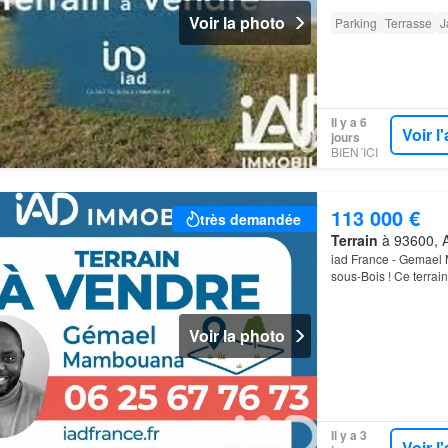
Voir la photo
Parking
Terrasse
J
Il y a 6
Voir 
jours
BIEN´ICI
113 000 €
très demandée
Terrain
à 93600, A
iad France - Gemael 
sous-Bois ! Ce terrain
projet de constructi
Voir la photo
Il y a 3
Voir 