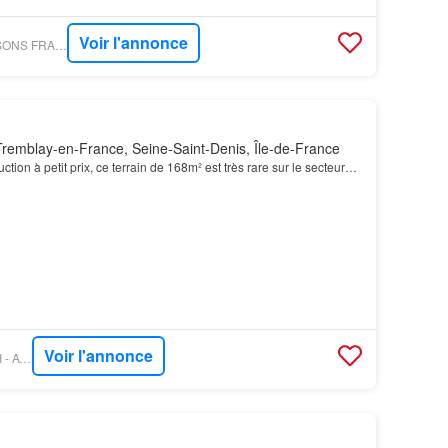
Voir l'annonce
FIGARO IMMO - MAISONS FRANCE CONFORT LA QUEUE-EN-BRIE
remblay-en-France, Seine-Saint-Denis, Île-de-France
ction à petit prix, ce terrain de 168m² est très rare sur le secteur…
Voir l'annonce
FIGARO IMMO - ORPI - AT IMMOBILIER