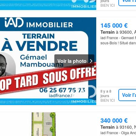
jours
BIEN´ICI
145 000 €
Terrain
à 93600, A
iad France - Gemael 
sous-Bois ! Situé dans
commerces, des tran
Voir la photo
Il y a 8
Voir 
jours
BIEN´ICI
340 000 €
Terrain
à 93160, N
iad France - Olga A