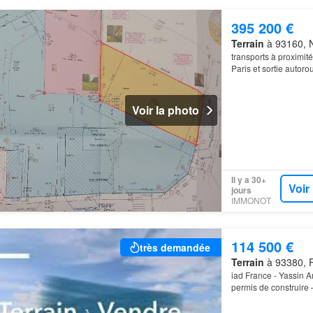
395 200 €
Terrain
à 93160, N
transports à proximit
Paris et sortie autoro
Voir la photo
Il y a 30+
Voir
jours
IMMONOT
114 500 €
très demandée
Terrain
à 93380, Pi
iad France - Yassin 
permis de construire –
terrain constructible