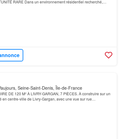
ITÉ RARE Dans un environnement résidentiel recherché,
plat de 409 m², idéal pour concrétiser rapidement v…
l'annonce
aujours, Seine-Saint-Denis, Île-de-France
E DE 120 M² À LIVRY-GARGAN, 7 PIÈCES. À construire sur un
ué en centre-ville de Livry-Gargan, avec une vue sur rue…