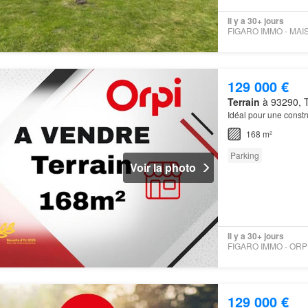
Il y a 30+ jours
129 000 €
Terrain
à 93290, T
Idéal pour une constru
168 m²
Parking
Voir la photo
Il y a 30+ jours
129 000 €