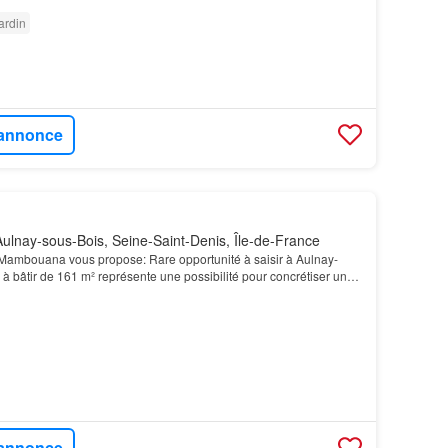
ardin
l'annonce
ulnay-sous-Bois, Seine-Saint-Denis, Île-de-France
Mambouana vous propose: Rare opportunité à saisir à Aulnay-
 à bâtir de 161 m² représente une possibilité pour concrétiser un
on sur une parcelle bien dimensionnée.…
l'annonce