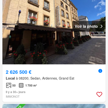
Voir la photo
2 626 500 €
Local
à 08200, Sedan, Ardennes, Grand Est
50
1 700 m²
Il y a 30+ jours
IMMONOT