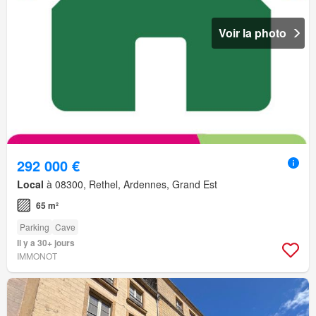
Voir la photo
292 000 €
Local
à 08300, Rethel, Ardennes, Grand Est
65 m²
Parking
Cave
Il y a 30+ jours
IMMONOT