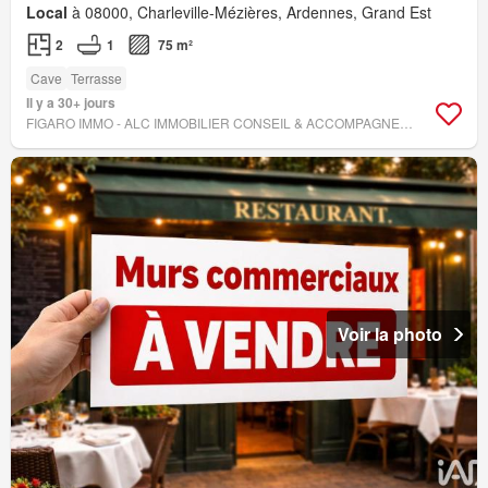
Local
à 08000, Charleville-Mézières, Ardennes, Grand Est
2
1
75 m²
Cave
Terrasse
Il y a 30+ jours
FIGARO IMMO - ALC IMMOBILIER CONSEIL & ACCOMPAGNEMENT
Voir la photo