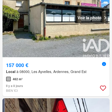
Voir la photo
157 000 €
Local
à 08000, Les Ayvelles, Ardennes, Grand Est
462 m²
Il y a 8 jours
BIEN´ICI