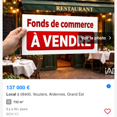
Voir la photo
137 000 €
Local
à 08400, Vouziers, Ardennes, Grand Est
732 m²
Il y a 30+ jours
BIEN´ICI