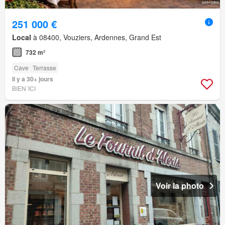
251 000 €
Local
à 08400, Vouziers, Ardennes, Grand Est
732 m²
Cave
Terrasse
Il y a 30+ jours
BIEN´ICI
Voir la photo