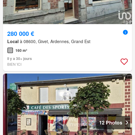
280 000 €
Local
à 08600, Givet, Ardennes, Grand Est
160 m²
Il y a 30+ jours
BIEN´ICI
12 Photos