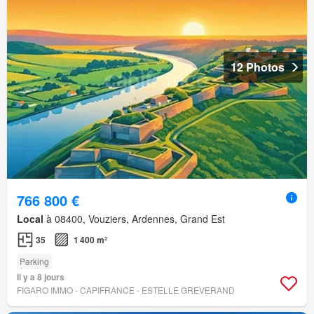
12 Photos
766 800 €
Local
à 08400, Vouziers, Ardennes, Grand Est
35
1 400 m²
Parking
Il y a 8 jours
FIGARO IMMO - CAPIFRANCE - ESTELLE GREVERAND