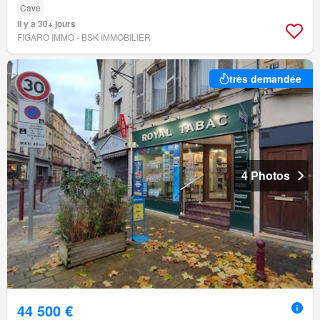
Cave
Il y a 30+ jours
FIGARO IMMO - BSK IMMOBILIER
très demandée
4 Photos
44 500 €