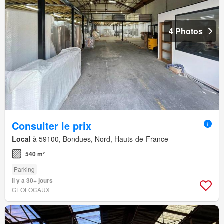
4 Photos
Consulter le prix
Local
à 59100, Bondues, Nord, Hauts-de-France
540 m²
Parking
Il y a 30+ jours
GEOLOCAUX