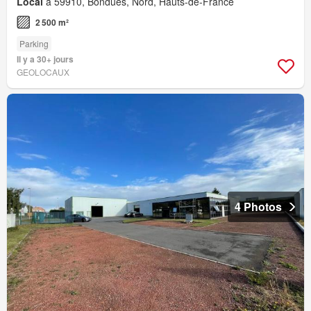
Local
à 59910, Bondues, Nord, Hauts-de-France
2 500 m²
Parking
Il y a 30+ jours
GEOLOCAUX
4 Photos