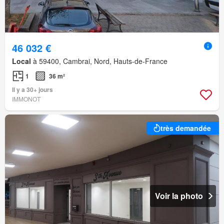
46 032 €
Local
à 59400, Cambrai, Nord, Hauts-de-France
1
36 m²
Il y a 30+ jours
IMMONOT
très demandée
Voir la photo