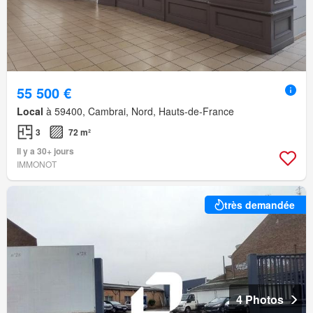
55 500 €
Local
à 59400, Cambrai, Nord, Hauts-de-France
3
72 m²
Il y a 30+ jours
IMMONOT
très demandée
4 Photos