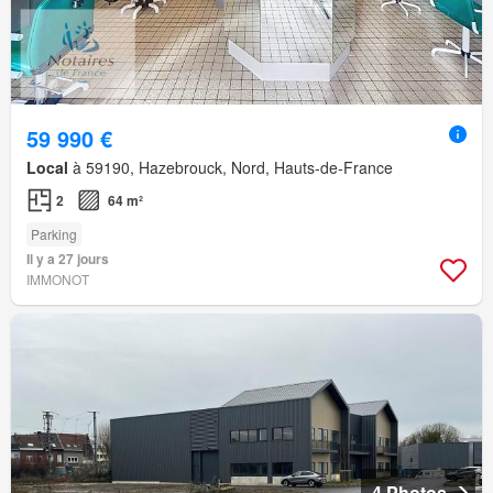
59 990 €
Local
à 59190, Hazebrouck, Nord, Hauts-de-France
2
64 m²
Parking
Il y a 27 jours
IMMONOT
4 Photos