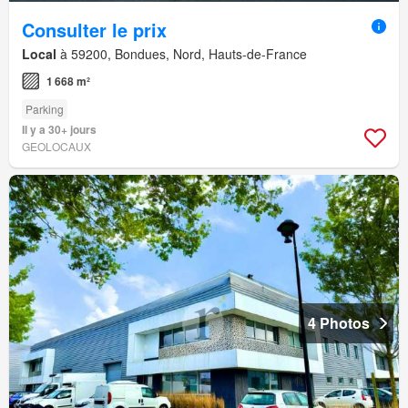
Consulter le prix
Local
à 59200, Bondues, Nord, Hauts-de-France
1 668 m²
Parking
Il y a 30+ jours
GEOLOCAUX
4 Photos