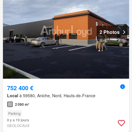
2 Photos
752 400 €
Local
à 59580, Aniche, Nord, Hauts-de-France
2 090 m²
Parking
Il y a 19 jours
GEOLOCAUX