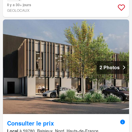
Il y a 30+ jours
GEOLOCAUX
2 Photos
Consulter le prix
Local
à 59780, Baisieux, Nord, Hauts-de-France