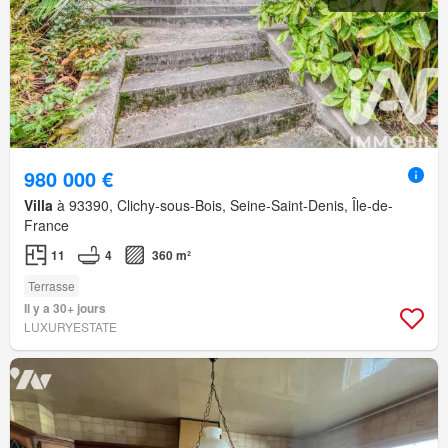
980 000 €
Villa
à 93390, Clichy-sous-Bois, Seine-Saint-Denis, Île-de-
France
11
4
360 m²
Terrasse
Il y a 30+ jours
LUXURYESTATE