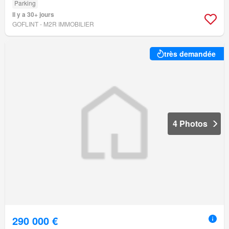
Parking
Il y a 30+ jours
GOFLINT - M2R IMMOBILIER
très demandée
4 Photos
290 000 €