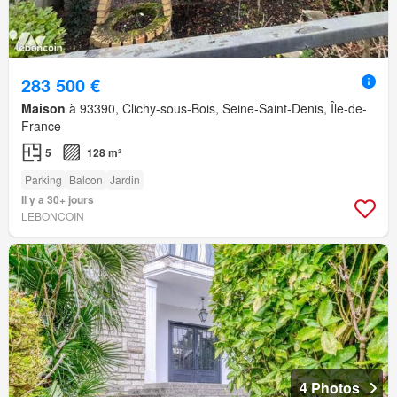
283 500 €
Maison
à 93390, Clichy-sous-Bois, Seine-Saint-Denis, Île-de-
France
5
128 m²
Parking
Balcon
Jardin
Il y a 30+ jours
LEBONCOIN
4 Photos