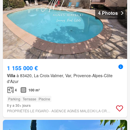
4 Photos
1 155 000 €
Villa
à 83420, La Croix-Valmer, Var, Provence-Alpes-Côte
d'Azur
4
100 m²
Parking
Terrasse
Piscine
Il y a 30+ jours
PROPRIÉTÉS LE FIGARO - AGENCE AGNÈS MALECKI LA CROIX-VALMER