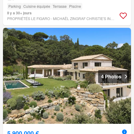
Parking
Cuisine équipée
Terrasse
Piscine
Il y a 30+ jours
PROPRIÉTÉS LE FIGARO - MICHAËL ZINGRAF CHRISTIE'S INTERNATIONAL REAL ESTATES SAINT-TROPEZ
4 Photos
5 900 000 €