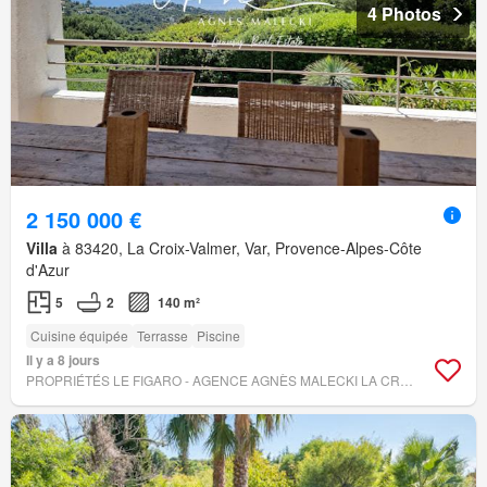
4 Photos
2 150 000 €
Villa
à 83420, La Croix-Valmer, Var, Provence-Alpes-Côte
d'Azur
5
2
140 m²
Cuisine équipée
Terrasse
Piscine
Il y a 8 jours
PROPRIÉTÉS LE FIGARO - AGENCE AGNÈS MALECKI LA CROIX-VALMER