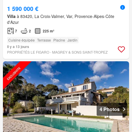
1 590 000 €
Villa
à 83420, La Croix-Valmer, Var, Provence-Alpes-Côte
d'Azur
7
2
225 m²
Cuisine équipée
Terrasse
Piscine
Jardin
Il y a 13 jours
PROPRIÉTÉS LE FIGARO - MAGREY & SONS SAINT-TROPEZ
4 Photos