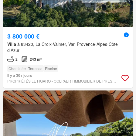
3 800 000 €
Villa
à 83420, La Croix-Valmer, Var, Provence-Alpes-Côte
d'Azur
2
243 m²
Cheminée
Terrasse
Piscine
Il y a 30+ jours
PROPRIÉTÉS LE FIGARO - COLPAERT IMMOBILIER DE PRESTIGE