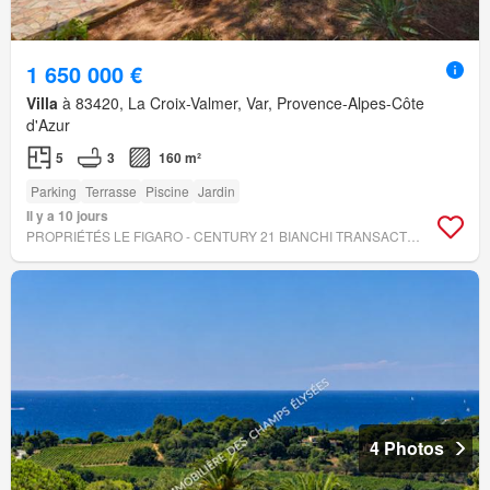
1 650 000 €
Villa
à 83420, La Croix-Valmer, Var, Provence-Alpes-Côte
d'Azur
5
3
160 m²
Parking
Terrasse
Piscine
Jardin
Il y a 10 jours
PROPRIÉTÉS LE FIGARO - CENTURY 21 BIANCHI TRANSACTIONS
4 Photos