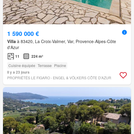
1 590 000 €
Villa
à 83420, La Croix-Valmer, Var, Provence-Alpes-Côte
d'Azur
11
224 m²
Cuisine équipée
Terrasse
Piscine
Il y a 23 jours
PROPRIÉTÉS LE FIGARO - ENGEL & VÖLKERS CÔTE D'AZUR