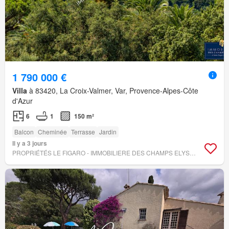
1 790 000 €
Villa
à 83420, La Croix-Valmer, Var, Provence-Alpes-Côte
d'Azur
6
1
150 m²
Balcon
Cheminée
Terrasse
Jardin
Il y a 3 jours
PROPRIÉTÉS LE FIGARO - IMMOBILIERE DES CHAMPS ELYSEES