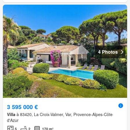
4 Photos
3 595 000 €
Villa
à 83420, La Croix-Valmer, Var, Provence-Alpes-Côte
d'Azur
5
2
170 m²