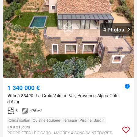
4 Photos
1 340 000 €
Villa
à 83420, La Croix-Valmer, Var, Provence-Alpes-Côte
d'Azur
5
176 m²
Climatisation
Cuisine équipée
Terrasse
Piscine
Jardin
Il y a 21 jours
PROPRIÉTÉS LE FIGARO - MAGREY & SONS SAINT-TROPEZ