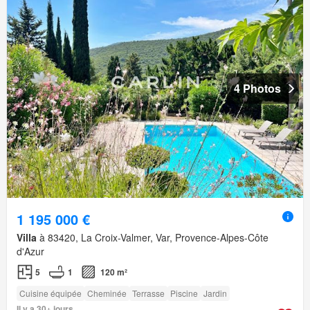
4 Photos
1 195 000 €
Villa
à 83420, La Croix-Valmer, Var, Provence-Alpes-Côte
d'Azur
5
1
120 m²
Cuisine équipée
Cheminée
Terrasse
Piscine
Jardin
Il y a 30+ jours