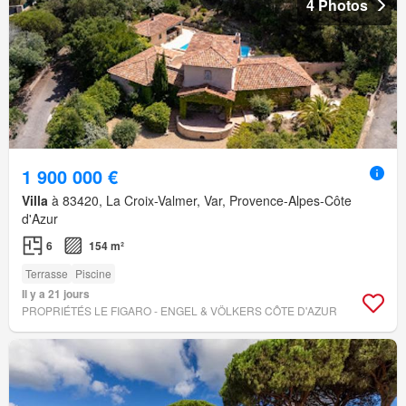
4 Photos
1 900 000 €
Villa
à 83420, La Croix-Valmer, Var, Provence-Alpes-Côte
d'Azur
6
154 m²
Terrasse
Piscine
Il y a 21 jours
PROPRIÉTÉS LE FIGARO - ENGEL & VÖLKERS CÔTE D'AZUR