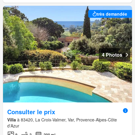
très demandée
4 Photos
Consulter le prix
Villa
à 83420, La Croix-Valmer, Var, Provence-Alpes-Côte
d'Azur
9
2
200 m²