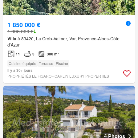
1 850 000 €
1 995 000 €
Villa
à 83420, La Croix-Valmer, Var, Provence-Alpes-Côte
d'Azur
11
3
300 m²
Cuisine équipée
Terrasse
Piscine
Il y a 30+ jours
PROPRIÉTÉS LE FIGARO - CARLIN LUXURY PROPERTIES
4 Photos