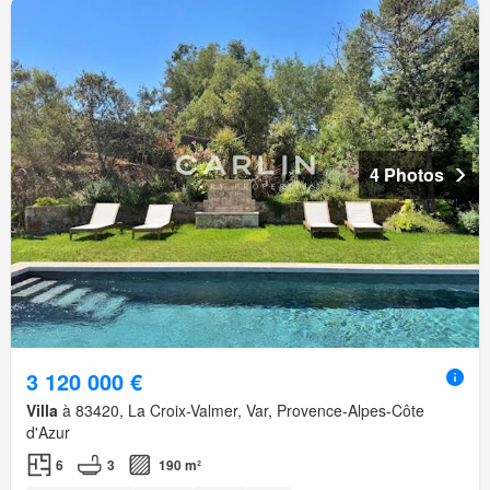
4 Photos
3 120 000 €
Villa
à 83420, La Croix-Valmer, Var, Provence-Alpes-Côte
d'Azur
6
3
190 m²