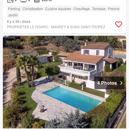
Parking
Climatisation
Cuisine équipée
Chauffage
Terrasse
Piscine
Jardin
Il y a 30+ jours
PROPRIÉTÉS LE FIGARO - MAGREY & SONS SAINT-TROPEZ
4 Photos