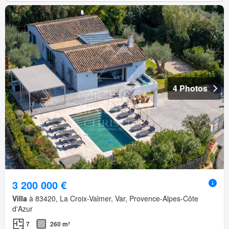
4 Photos
3 200 000 €
Villa
à 83420, La Croix-Valmer, Var, Provence-Alpes-Côte
d'Azur
7
260 m²