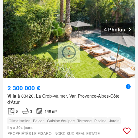
4 Photos
2 300 000 €
Villa
à 83420, La Croix-Valmer, Var, Provence-Alpes-Côte
d'Azur
5
3
140 m²
Climatisation
Balcon
Cuisine équipée
Terrasse
Piscine
Jardin
Il y a 30+ jours
PROPRIÉTÉS LE FIGARO - NORD SUD REAL ESTATE