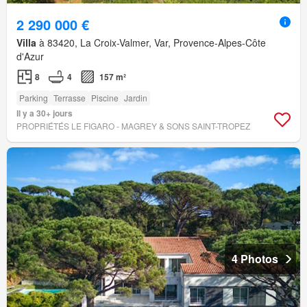
2 290 000 €
Villa
à 83420, La Croix-Valmer, Var, Provence-Alpes-Côte
d'Azur
8
4
157 m²
Parking
Terrasse
Piscine
Jardin
Il y a 30+ jours
PROPRIÉTÉS LE FIGARO - MAGREY & SONS SAINT-TROPEZ
4 Photos