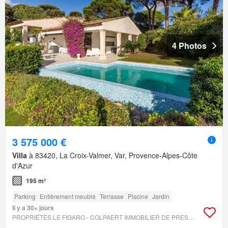
4 Photos
3 575 000 €
Villa
à 83420, La Croix-Valmer, Var, Provence-Alpes-Côte
d'Azur
195 m²
Parking
Entièrement meublé
Terrasse
Piscine
Jardin
Il y a 30+ jours
PROPRIÉTÉS LE FIGARO - COLPAERT IMMOBILIER DE PRESTIGE