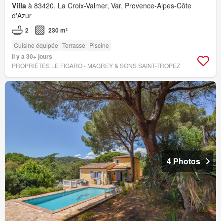
Villa
à 83420, La Croix-Valmer, Var, Provence-Alpes-Côte
d'Azur
2
230 m²
Cuisine équipée
Terrasse
Piscine
Il y a 30+ jours
PROPRIÉTÉS LE FIGARO - MAGREY & SONS SAINT-TROPEZ
4 Photos