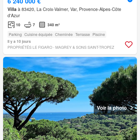
6 240 000 €
Villa
à 83420, La Croix-Valmer, Var, Provence-Alpes-Côte
d'Azur
10
7
340 m²
Parking
Cuisine équipée
Cheminée
Terrasse
Piscine
Il y a 10 jours
PROPRIÉTÉS LE FIGARO - MAGREY & SONS SAINT-TROPEZ
Voir la photo