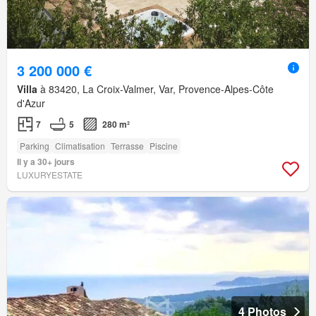
3 200 000 €
Villa
à 83420, La Croix-Valmer, Var, Provence-Alpes-Côte
d'Azur
7
5
280 m²
Parking
Climatisation
Terrasse
Piscine
Il y a 30+ jours
LUXURYESTATE
4 Photos