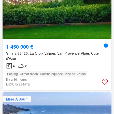
1 450 000 €
Villa
à 83420, La Croix-Valmer, Var, Provence-Alpes-Côte
d'Azur
4
2
Parking
Climatisation
Cuisine équipée
Piscine
Jardin
Il y a 30+ jours
LUXURYESTATE
Mise À Jour