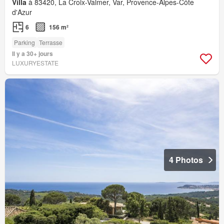
Villa
à 83420, La Croix-Valmer, Var, Provence-Alpes-Côte
d'Azur
6
156 m²
Parking
Terrasse
Il y a 30+ jours
LUXURYESTATE
4 Photos