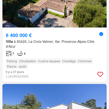
6 400 000 €
Villa
à 83420, La Croix-Valmer, Var, Provence-Alpes-Côte
d'Azur
7
4
Parking
Climatisation
Cuisine équipée
Chauffage
Cheminée
Piscine
Jardin
Il y a 27 jours
LUXURYESTATE