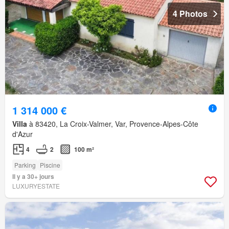
4 Photos
1 314 000 €
Villa
à 83420, La Croix-Valmer, Var, Provence-Alpes-Côte
d'Azur
4
2
100 m²
Parking
Piscine
Il y a 30+ jours
LUXURYESTATE