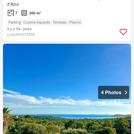
d'Azur
7
260 m²
Parking
Cuisine équipée
Terrasse
Piscine
Il y a 30+ jours
LUXURYESTATE
4 Photos