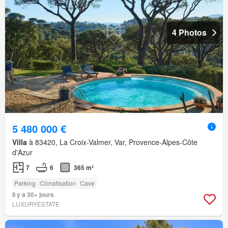
4 Photos
5 480 000 €
Villa
à 83420, La Croix-Valmer, Var, Provence-Alpes-Côte
d'Azur
7
6
365 m²
Parking
Climatisation
Cave
Il y a 30+ jours
LUXURYESTATE