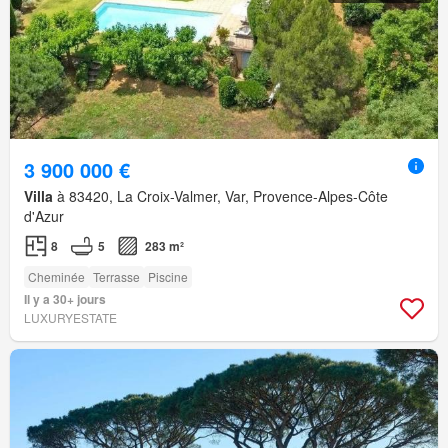
3 900 000 €
Villa
à 83420, La Croix-Valmer, Var, Provence-Alpes-Côte
d'Azur
8
5
283 m²
Cheminée
Terrasse
Piscine
Il y a 30+ jours
LUXURYESTATE