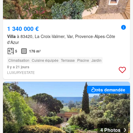
1 340 000 €
Villa
à 83420, La Croix-Valmer, Var, Provence-Alpes-Côte
d'Azur
5
176 m²
Climatisation
Cuisine équipée
Terrasse
Piscine
Jardin
Il y a 21 jours
LUXURYESTATE
très demandée
4 Photos