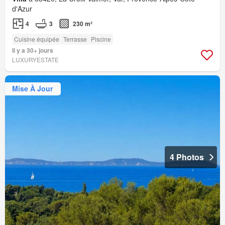
d'Azur
4
3
230 m²
Cuisine équipée
Terrasse
Piscine
Il y a 30+ jours
LUXURYESTATE
Mise À Jour
4 Photos