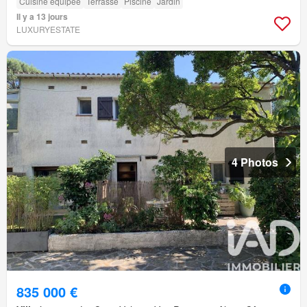
Cuisine équipée
Terrasse
Piscine
Jardin
Il y a 13 jours
LUXURYESTATE
4 Photos
835 000 €