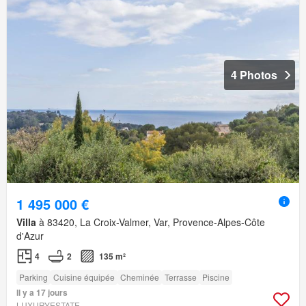
4 Photos
1 495 000 €
Villa
à 83420, La Croix-Valmer, Var, Provence-Alpes-Côte
d'Azur
4
2
135 m²
Parking
Cuisine équipée
Cheminée
Terrasse
Piscine
Il y a 17 jours
LUXURYESTATE