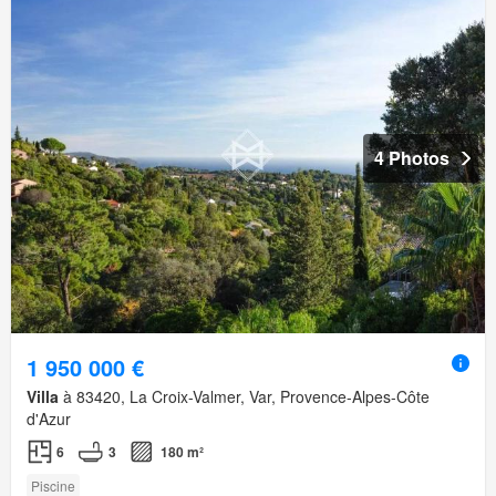
4 Photos
1 950 000 €
Villa
à 83420, La Croix-Valmer, Var, Provence-Alpes-Côte
d'Azur
6
3
180 m²
Piscine