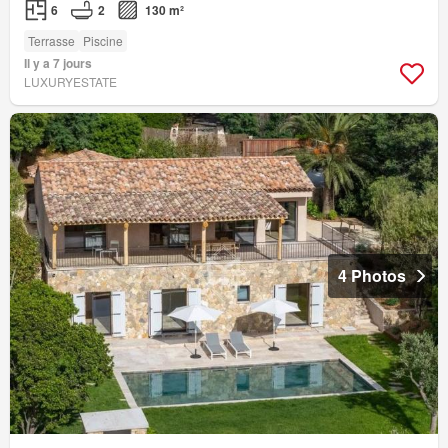
6
2
130 m²
Terrasse
Piscine
Il y a 7 jours
LUXURYESTATE
4 Photos