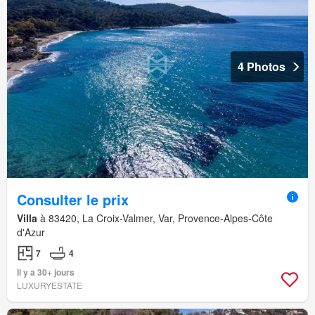
4 Photos
Consulter le prix
Villa
à 83420, La Croix-Valmer, Var, Provence-Alpes-Côte
d'Azur
7
4
Il y a 30+ jours
LUXURYESTATE