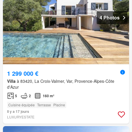
4 Photos
1 299 000 €
Villa
à 83420, La Croix-Valmer, Var, Provence-Alpes-Côte
d'Azur
5
2
160 m²
Cuisine équipée
Terrasse
Piscine
Il y a 17 jours
LUXURYESTATE