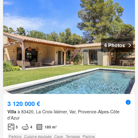
4 Photos
3 120 000 €
Villa
à 83420, La Croix-Valmer, Var, Provence-Alpes-Côte
d'Azur
5
4
185 m²
Parking
Cuisine équipée
Cave
Terrasse
Piscine