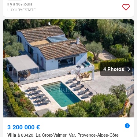
Il y a 30+ jours
LUXURYESTATE
4 Photos
3 200 000 €
Villa
à 83420, La Croix-Valmer, Var, Provence-Alpes-Côte