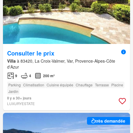
Consulter le prix
Villa
à 83420, La Croix-Valmer, Var, Provence-Alpes-Côte
d'Azur
9
4
200 m²
Parking
Climatisation
Cuisine équipée
Chauffage
Terrasse
Piscine
Jardin
Il y a 30+ jours
LUXURYESTATE
très demandée