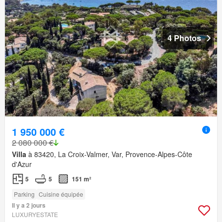
4 Photos
1 950 000 €
2 080 000 €
Villa
à 83420, La Croix-Valmer, Var, Provence-Alpes-Côte
d'Azur
5
5
151 m²
Parking
Cuisine équipée
Il y a 2 jours
LUXURYESTATE