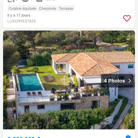
Cuisine équipée
Cheminée
Terrasse
Il y a 17 jours
LUXURYESTATE
4 Photos