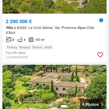
2 290 000 €
Villa
à 83420, La Croix-Valmer, Var, Provence-Alpes-Côte
d'Azur
8
4
157 m²
Parking
Terrasse
Piscine
Jardin
Il y a 30+ jours
LUXURYESTATE
4 Photos