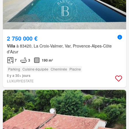
2 750 000 €
Villa
à 83420, La Croix-Valmer, Var, Provence-Alpes-Côte
d'Azur
7
3
190 m²
Parking
Cuisine équipée
Cheminée
Piscine
Il y a 30+ jours
LUXURYESTATE