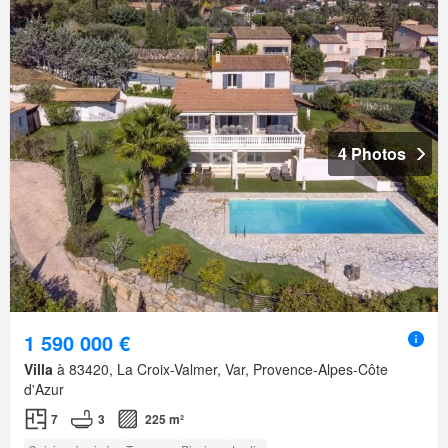
4 Photos
1 590 000 €
Villa
à 83420, La Croix-Valmer, Var, Provence-Alpes-Côte
d'Azur
7
3
225 m²