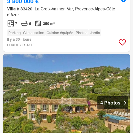
3 800 000 €
Villa
à 83420, La Croix-Valmer, Var, Provence-Alpes-Côte
d'Azur
7
6
350 m²
Parking
Climatisation
Cuisine équipée
Piscine
Jardin
Il y a 30+ jours
LUXURYESTATE
4 Photos