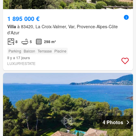
1 895 000 €
Villa
à 83420, La Croix-Valmer, Var, Provence-Alpes-Côte
d'Azur
8
5
298 m²
Parking
Balcon
Terrasse
Piscine
Il y a 17 jours
LUXURYESTATE
4 Photos