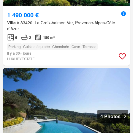
1 490 000 €
Villa
à 83420, La Croix-Valmer, Var, Provence-Alpes-Côte
d'Azur
6
2
180 m²
Parking
Cuisine équipée
Cheminée
Cave
Terrasse
Il y a 30+ jours
LUXURYESTATE
4 Photos