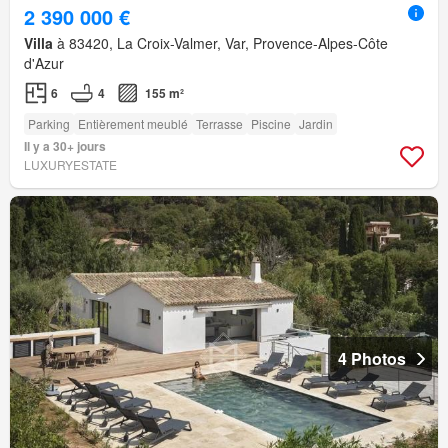
2 390 000 €
Villa
à 83420, La Croix-Valmer, Var, Provence-Alpes-Côte
d'Azur
6
4
155 m²
Parking
Entièrement meublé
Terrasse
Piscine
Jardin
Il y a 30+ jours
LUXURYESTATE
4 Photos