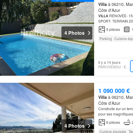
Villa
à 06210, Mand
Côte d'Azur
VILLA
RÉNOVÉE- 150
SPORT- TERRAIN 2
DE L'ESTÉREL Situati
5
pièces
de…
4 Photos
Parking
Cuisine éq
Il y a 14 jours
PARUVENDU - EFFICITY
1 090 000 €
Villa
à 06210, Mand
Côte d'Azur
Construite sur un terr
pour ses magnifiques
Cannes et le massif de
6
pièces
4 Photos
Cuisine équipée
Te