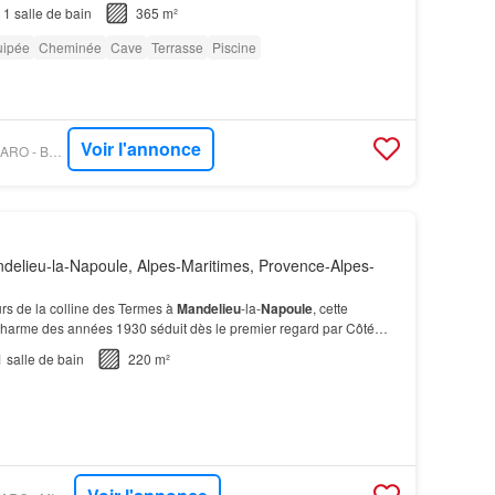
1
salle de bain
365 m²
uipée
Cheminée
Cave
Terrasse
Piscine
Voir l'annonce
PROPRIÉTÉS LE FIGARO - BEAUCHAMP ESTATES
elieu-la-Napoule, Alpes-Maritimes, Provence-Alpes-
rs de la colline des Termes à
Mandelieu
-la-
Napoule
, cette
harme des années 1930 séduit dès le premier regard par Côté
appartement indépendant comprennent 4 chamb…
1
salle de bain
220 m²