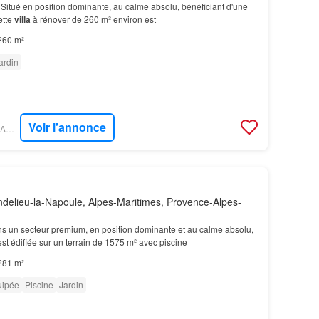
- Situé en position dominante, au calme absolu, bénéficiant d'une
ette
villa
à rénover de 260 m² environ est
260 m²
ardin
Voir l'annonce
PROPRIÉTÉS LE FIGARO - LUXIMMO
elieu-la-Napoule, Alpes-Maritimes, Provence-Alpes-
ns un secteur premium, en position dominante et au calme absolu,
st édifiée sur un terrain de 1575 m² avec piscine
281 m²
uipée
Piscine
Jardin