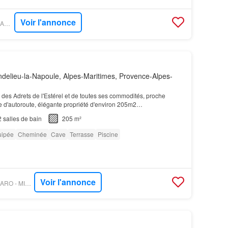
Voir l'annonce
PROPRIÉTÉS LE FIGARO - LUXIMMO
elieu-la-Napoule, Alpes-Maritimes, Provence-Alpes-
 des Adrets de l'Estérel et de toutes ses commodités, proche
ie d'autoroute, élégante propriété d'environ 205m2…
2
salles de bain
205 m²
uipée
Cheminée
Cave
Terrasse
Piscine
Voir l'annonce
PROPRIÉTÉS LE FIGARO - MICHAËL ZINGRAF CHRISTIE'S INTERNATIONAL REAL ESTATE ESTÉREL