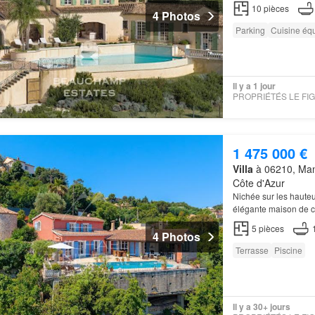
10
pièces
4 Photos
Parking
Cuisine éq
Il y a 1 jour
1 475 000 €
Villa
à 06210, Mand
Côte d'Azur
Nichée sur les hauteu
élégante maison de c
nuit, la
villa
est son 
5
pièces
4 Photos
Terrasse
Piscine
Il y a 30+ jours