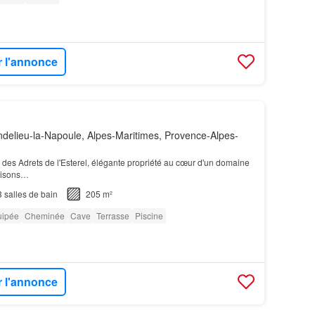
r l'annonce
elieu-la-Napoule, Alpes-Maritimes, Provence-Alpes-
 des Adrets de l'Esterel, élégante propriété au cœur d'un domaine
aisons…
3
salles de bain
205 m²
uipée
Cheminée
Cave
Terrasse
Piscine
r l'annonce