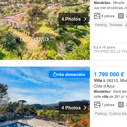
Mandelieu
- Minelle 
vue mer et collines, c
8
pièces
4 Photos
Parking
Terrasse
J
Il y a 16 jours
1 799 000 €
très demandée
Villa
à 06210, Mand
Côte d'Azur
Mandelieu
- Situé da
cette
villa
de 281 m² e
7
pièces
4 Photos
Parking
Cuisine éq