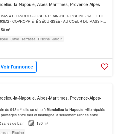
elieu-la-Napoule, Alpes-Maritimes, Provence-Alpes-
M2- 4 CHAMBRES - 3 SDB- PLAIN-PIED- PISCINE- SALLE DE
093M2 - COPROPRIÉTÉ SÉCURISÉE - AU COEUR DU MASSIF
on idéale: à 15 minutes de
Mandelieu
, à 30 minutes de Cannes et
150 m²
uipée
Cave
Terrasse
Piscine
Jardin
Voir l'annonce
elieu-la-Napoule, Alpes-Maritimes, Provence-Alpes-
ain de 948 m², elle se situe à
Mandelieu
-la-
Napoule
, ville réputée
 paysages entre mer et montagne, à seulement Nichée entre
 l'Estérel,
Mandelieu
-la-
Napoule
est…
2
salles de bain
190 m²
rrasse
Piscine