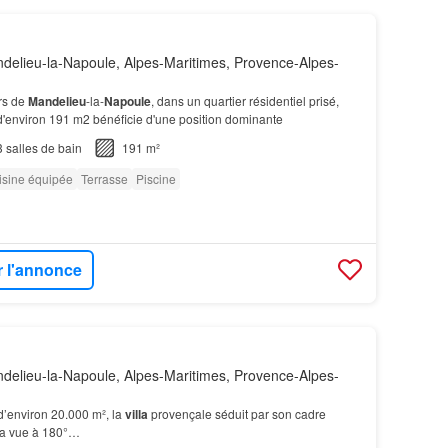
elieu-la-Napoule, Alpes-Maritimes, Provence-Alpes-
rs de
Mandelieu
-la-
Napoule
, dans un quartier résidentiel prisé,
'environ 191 m2 bénéficie d'une position dominante
3
salles de bain
191 m²
isine équipée
Terrasse
Piscine
r l'annonce
elieu-la-Napoule, Alpes-Maritimes, Provence-Alpes-
 d’environ 20.000 m², la
villa
provençale séduit par son cadre
 sa vue à 180°…