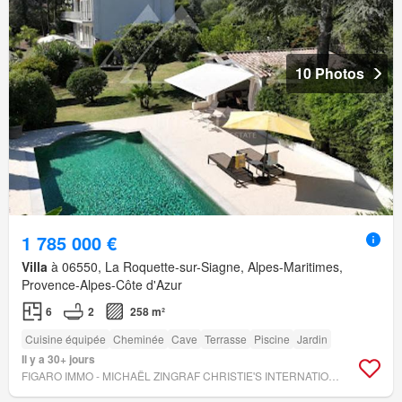
10 Photos
1 785 000 €
Villa
à 06550, La Roquette-sur-Siagne, Alpes-Maritimes,
Provence-Alpes-Côte d'Azur
6
2
258 m²
Cuisine équipée
Cheminée
Cave
Terrasse
Piscine
Jardin
Il y a 30+ jours
FIGARO IMMO - MICHAËL ZINGRAF CHRISTIE'S INTERNATIONAL REAL ESTATE MOUGINS