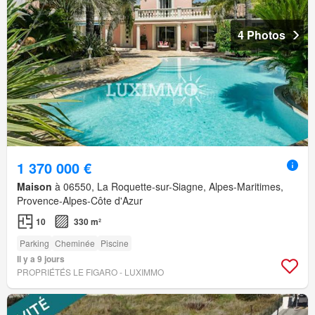
4 Photos
1 370 000 €
Maison
à 06550, La Roquette-sur-Siagne, Alpes-Maritimes,
Provence-Alpes-Côte d'Azur
10
330 m²
Parking
Cheminée
Piscine
Il y a 9 jours
PROPRIÉTÉS LE FIGARO - LUXIMMO