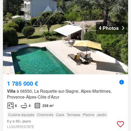
4 Photos
1 785 000 €
Villa
à 06550, La Roquette-sur-Siagne, Alpes-Maritimes,
Provence-Alpes-Côte d'Azur
6
4
258 m²
Cuisine équipée
Cheminée
Cave
Terrasse
Piscine
Jardin
Il y a 30+ jours
LUXURYESTATE