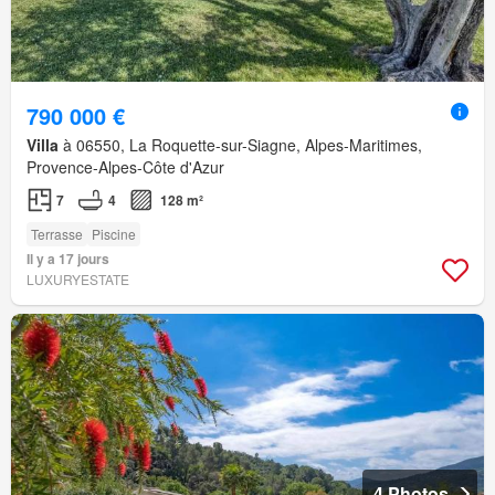
790 000 €
Villa
à 06550, La Roquette-sur-Siagne, Alpes-Maritimes,
Provence-Alpes-Côte d'Azur
7
4
128 m²
Terrasse
Piscine
Il y a 17 jours
LUXURYESTATE
4 Photos