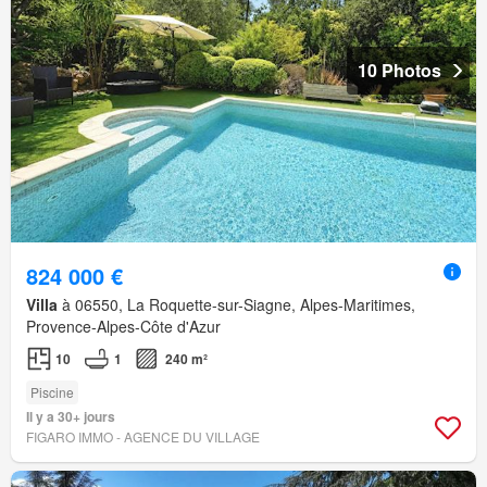
10 Photos
824 000 €
Villa
à 06550, La Roquette-sur-Siagne, Alpes-Maritimes,
Provence-Alpes-Côte d'Azur
10
1
240 m²
Piscine
Il y a 30+ jours
FIGARO IMMO - AGENCE DU VILLAGE