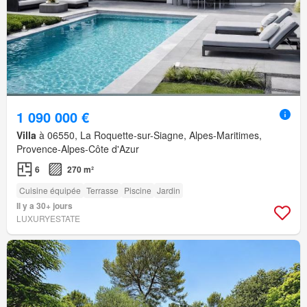
1 090 000 €
Villa
à 06550, La Roquette-sur-Siagne, Alpes-Maritimes,
Provence-Alpes-Côte d'Azur
6
270 m²
Cuisine équipée
Terrasse
Piscine
Jardin
Il y a 30+ jours
LUXURYESTATE