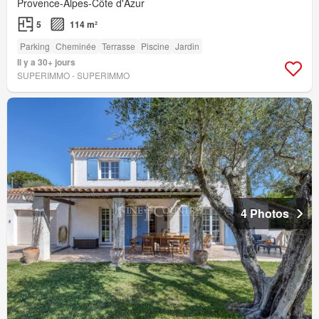
Provence-Alpes-Côte d'Azur
5
114 m²
Parking
Cheminée
Terrasse
Piscine
Jardin
Il y a 30+ jours
SUPERIMMO - SUPERIMMO
4 Photos