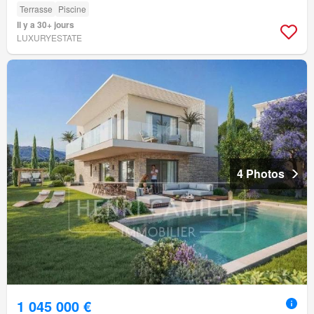
Terrasse
Piscine
Il y a 30+ jours
LUXURYESTATE
4 Photos
1 045 000 €