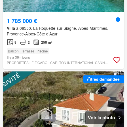
1 785 000 €
Villa
à 06550, La Roquette-sur-Siagne, Alpes-Maritimes,
Provence-Alpes-Côte d'Azur
8
2
258 m²
Balcon
Terrasse
Piscine
Il y a 30+ jours
PROPRIÉTÉS LE FIGARO - CARLTON INTERNATIONAL CANNES
très demandée
Voir la photo