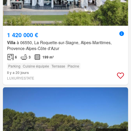
1 420 000 €
Villa
à 06550, La Roquette-sur-Siagne, Alpes-Maritimes,
Provence-Alpes-Côte d'Azur
6
3
199 m²
Parking
Cuisine équipée
Terrasse
Piscine
Il y a 20 jours
LUXURYESTATE