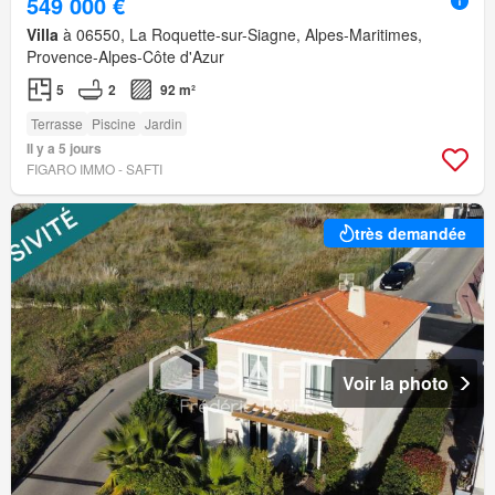
549 000 €
Villa
à 06550, La Roquette-sur-Siagne, Alpes-Maritimes,
Provence-Alpes-Côte d'Azur
5
2
92 m²
Terrasse
Piscine
Jardin
Il y a 5 jours
FIGARO IMMO - SAFTI
très demandée
Voir la photo