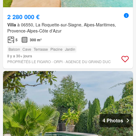
2 280 000 €
Villa
à 06550, La Roquette-sur-Siagne, Alpes-Maritimes,
Provence-Alpes-Côte d'Azur
5
300 m²
Balcon
Cave
Terrasse
Piscine
Jardin
Il y a 30+ jours
PROPRIÉTÉS LE FIGARO - ORPI - AGENCE DU GRAND DUC
4 Photos