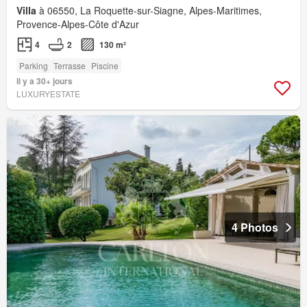
Villa
à 06550, La Roquette-sur-Siagne, Alpes-Maritimes,
Provence-Alpes-Côte d'Azur
4
2
130 m²
Parking
Terrasse
Piscine
Il y a 30+ jours
LUXURYESTATE
4 Photos