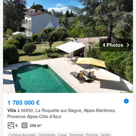
4 Photos
1 785 000 €
Villa
à 06550, La Roquette-sur-Siagne, Alpes-Maritimes,
Provence-Alpes-Côte d'Azur
6
258 m²
Cuisine équipée
Cheminée
Cave
Terrasse
Piscine
Jardin