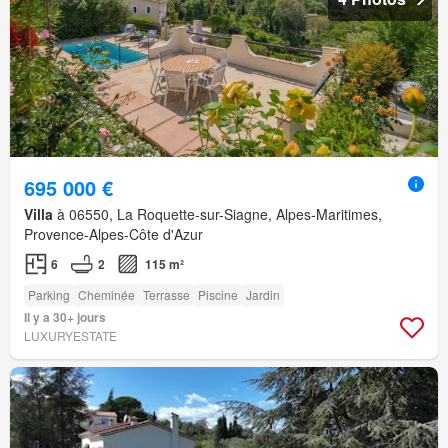
695 000 €
Villa
à 06550, La Roquette-sur-Siagne, Alpes-Maritimes,
Provence-Alpes-Côte d'Azur
6
2
115 m²
Parking
Cheminée
Terrasse
Piscine
Jardin
Il y a 30+ jours
LUXURYESTATE