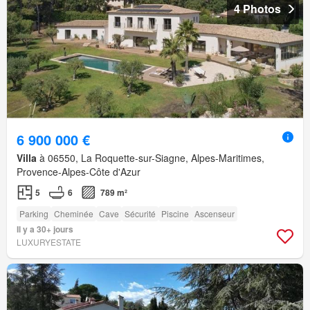
4 Photos
6 900 000 €
Villa
à 06550, La Roquette-sur-Siagne, Alpes-Maritimes,
Provence-Alpes-Côte d'Azur
5
6
789 m²
Parking
Cheminée
Cave
Sécurité
Piscine
Ascenseur
Il y a 30+ jours
LUXURYESTATE