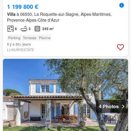
1 199 800 €
Villa
à 06550, La Roquette-sur-Siagne, Alpes-Maritimes,
Provence-Alpes-Côte d'Azur
6
3
245 m²
Parking
Terrasse
Piscine
Il y a 30+ jours
LUXURYESTATE
4 Photos