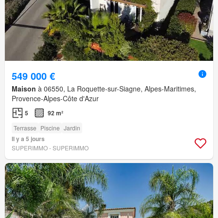
549 000 €
Maison
à 06550, La Roquette-sur-Siagne, Alpes-Maritimes,
Provence-Alpes-Côte d'Azur
5
92 m²
Terrasse
Piscine
Jardin
Il y a 5 jours
SUPERIMMO - SUPERIMMO