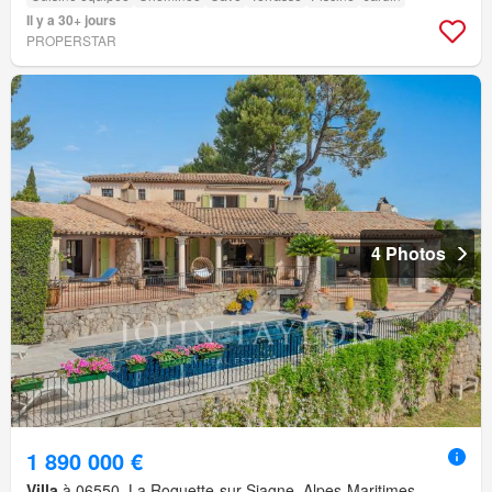
Il y a 30+ jours
PROPERSTAR
4 Photos
1 890 000 €
Villa
à 06550, La Roquette-sur-Siagne, Alpes-Maritimes,