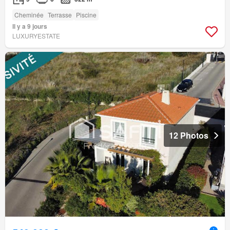
Cheminée
Terrasse
Piscine
Il y a 9 jours
LUXURYESTATE
12 Photos