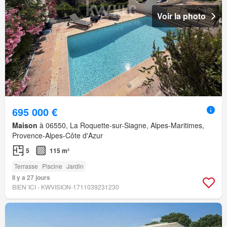
Voir la photo
695 000 €
Maison
à 06550, La Roquette-sur-Siagne, Alpes-Maritimes,
Provence-Alpes-Côte d'Azur
5
115 m²
Terrasse
Piscine
Jardin
Il y a 27 jours
BIEN´ICI - KWVISION-1711039231230