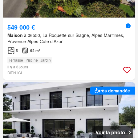
549 000 €
Maison
à 06550, La Roquette-sur-Siagne, Alpes-Maritimes,
Provence-Alpes-Côte d'Azur
5
92 m²
Terrasse
Piscine
Jardin
Il y a 6 jours
BIEN´ICI
très demandée
Voir la photo