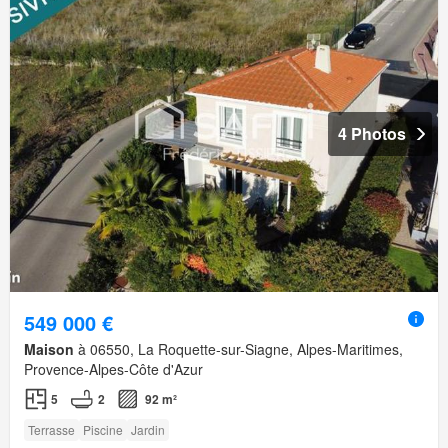
4 Photos
549 000 €
Maison
à 06550, La Roquette-sur-Siagne, Alpes-Maritimes,
Provence-Alpes-Côte d'Azur
5
2
92 m²
Terrasse
Piscine
Jardin