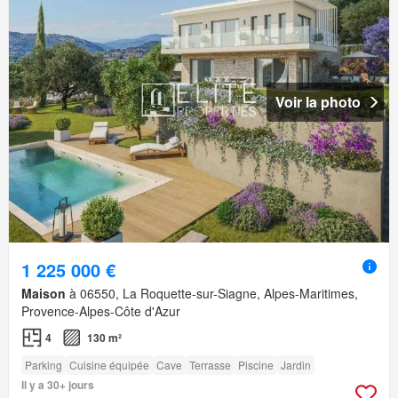
Voir la photo
1 225 000 €
Maison
à 06550, La Roquette-sur-Siagne, Alpes-Maritimes,
Provence-Alpes-Côte d'Azur
4
130 m²
Parking
Cuisine équipée
Cave
Terrasse
Piscine
Jardin
Il y a 30+ jours