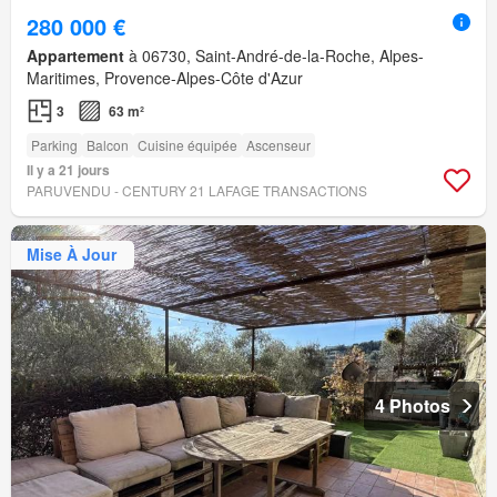
280 000 €
Appartement
à 06730, Saint-André-de-la-Roche, Alpes-
Maritimes, Provence-Alpes-Côte d'Azur
3
63 m²
Parking
Balcon
Cuisine équipée
Ascenseur
Il y a 21 jours
PARUVENDU - CENTURY 21 LAFAGE TRANSACTIONS
Mise À Jour
4 Photos