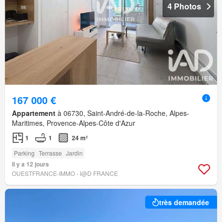
4 Photos
167 000 €
Appartement
à 06730, Saint-André-de-la-Roche, Alpes-
Maritimes, Provence-Alpes-Côte d'Azur
1
1
24 m²
Parking
Terrasse
Jardin
Il y a 12 jours
OUESTFRANCE-IMMO - I@D FRANCE
très demandée