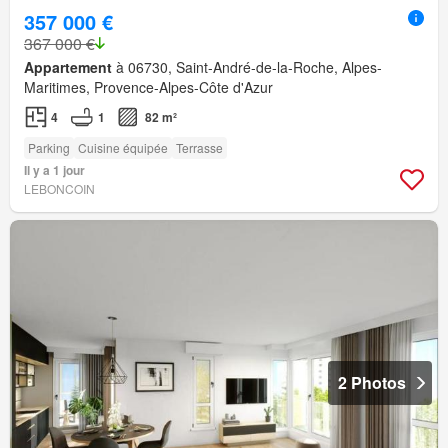
357 000 €
367 000 €
Appartement
à 06730, Saint-André-de-la-Roche, Alpes-
Maritimes, Provence-Alpes-Côte d'Azur
4
1
82 m²
Parking
Cuisine équipée
Terrasse
Il y a 1 jour
LEBONCOIN
2 Photos