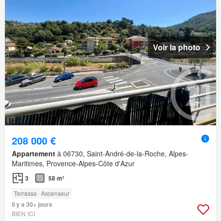
Voir la photo
208 000 €
Appartement
à 06730, Saint-André-de-la-Roche, Alpes-
Maritimes, Provence-Alpes-Côte d'Azur
3
58 m²
Terrasse
Ascenseur
Il y a 30+ jours
BIEN´ICI