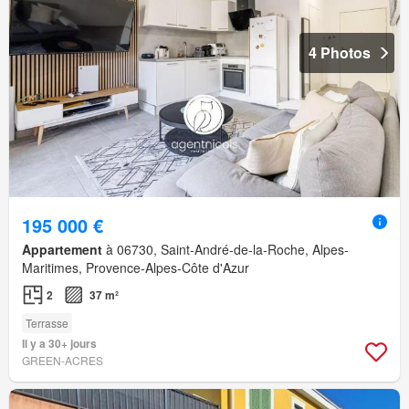
4 Photos
195 000 €
Appartement
à 06730, Saint-André-de-la-Roche, Alpes-
Maritimes, Provence-Alpes-Côte d'Azur
2
37 m²
Terrasse
Il y a 30+ jours
GREEN-ACRES