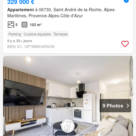
329 000 €
Appartement
à 06730, Saint-André-de-la-Roche, Alpes-
Maritimes, Provence-Alpes-Côte d'Azur
5
102 m²
Parking
Cuisine équipée
Terrasse
Il y a 30+ jours
BIEN´ICI - OPTIMMOARSON
9 Photos