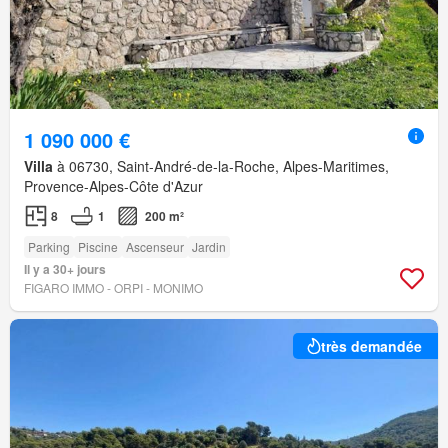
1 090 000 €
Villa
à 06730, Saint-André-de-la-Roche, Alpes-Maritimes,
Provence-Alpes-Côte d'Azur
8
1
200 m²
Parking
Piscine
Ascenseur
Jardin
Il y a 30+ jours
FIGARO IMMO - ORPI - MONIMO
très demandée