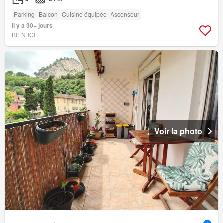
Parking
Balcon
Cuisine équipée
Ascenseur
Il y a 30+ jours
BIEN´ICI
Voir la photo