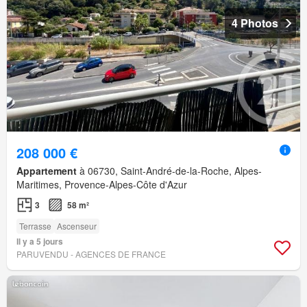
4 Photos
208 000 €
Appartement
à 06730, Saint-André-de-la-Roche, Alpes-
Maritimes, Provence-Alpes-Côte d'Azur
3
58 m²
Terrasse
Ascenseur
Il y a 5 jours
PARUVENDU - AGENCES DE FRANCE