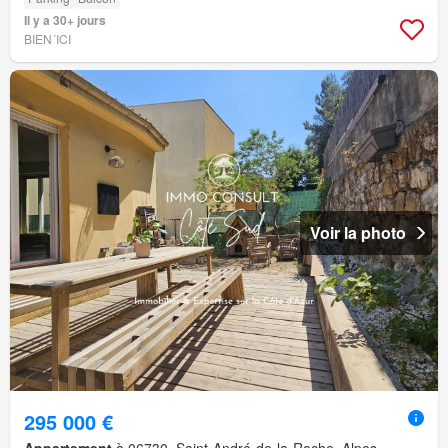
Il y a 30+ jours
BIEN´ICI
Voir la photo
295 000 €
Appartement
à 06730, Saint-André-de-la-Roche, Alpes-