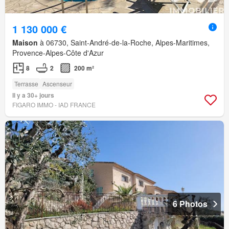
1 130 000 €
Maison
à 06730, Saint-André-de-la-Roche, Alpes-Maritimes,
Provence-Alpes-Côte d'Azur
8
2
200 m²
Terrasse
Ascenseur
Il y a 30+ jours
FIGARO IMMO - IAD FRANCE
6 Photos