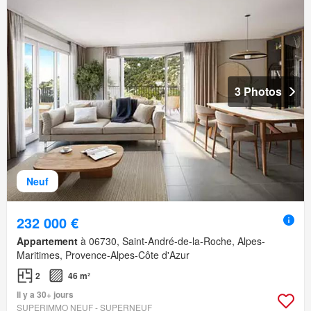
3 Photos
Neuf
232 000 €
Appartement
à 06730, Saint-André-de-la-Roche, Alpes-
Maritimes, Provence-Alpes-Côte d'Azur
2
46 m²
Il y a 30+ jours
SUPERIMMO NEUF - SUPERNEUF