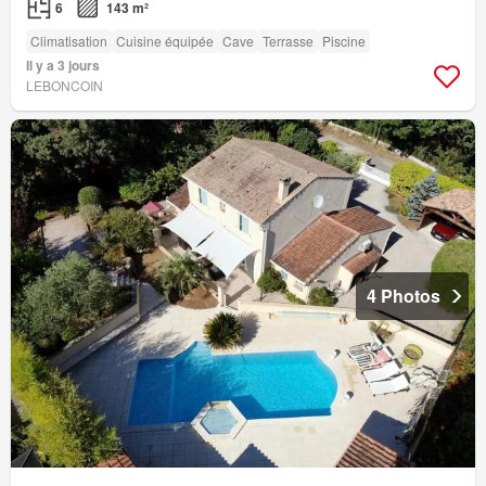
6
143 m²
Climatisation
Cuisine équipée
Cave
Terrasse
Piscine
Il y a 3 jours
LEBONCOIN
4 Photos