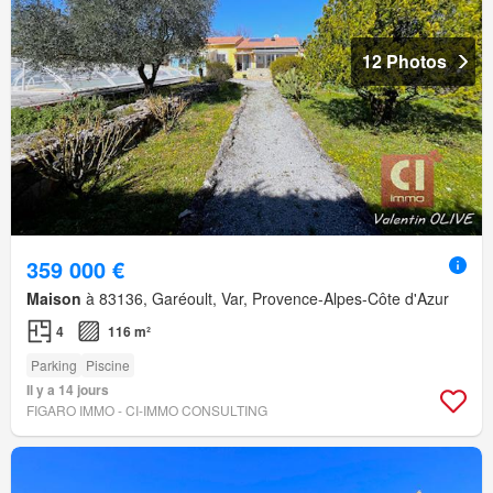
12 Photos
359 000 €
Maison
à 83136, Garéoult, Var, Provence-Alpes-Côte d'Azur
4
116 m²
Parking
Piscine
Il y a 14 jours
FIGARO IMMO - CI-IMMO CONSULTING