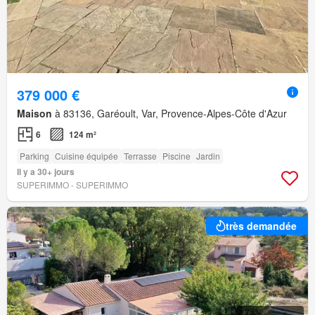
379 000 €
Maison
à 83136, Garéoult, Var, Provence-Alpes-Côte d'Azur
6
124 m²
Parking
Cuisine équipée
Terrasse
Piscine
Jardin
Il y a 30+ jours
SUPERIMMO - SUPERIMMO
très demandée