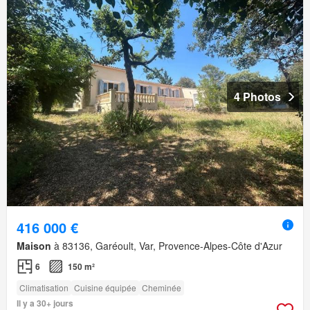
4 Photos
416 000 €
Maison
à 83136, Garéoult, Var, Provence-Alpes-Côte d'Azur
6
150 m²
Climatisation
Cuisine équipée
Cheminée
Il y a 30+ jours