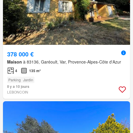
378 000 €
Maison
à 83136, Garéoult, Var, Provence-Alpes-Côte d'Azur
4
135 m²
Parking
Jardin
Il y a 10 jours
LEBONCOIN