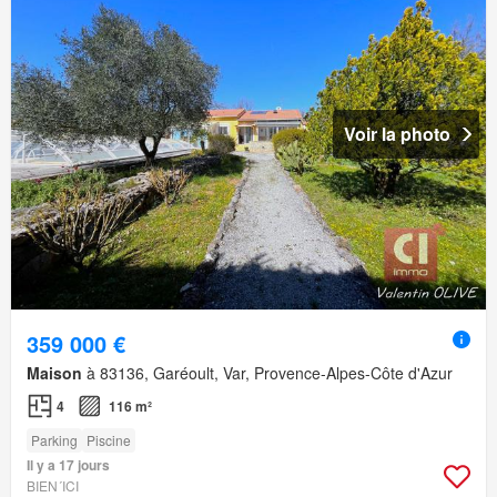
Voir la photo
359 000 €
Maison
à 83136, Garéoult, Var, Provence-Alpes-Côte d'Azur
4
116 m²
Parking
Piscine
Il y a 17 jours
BIEN´ICI