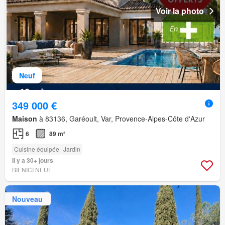
Voir la photo
Neuf
349 000 €
Maison
à 83136, Garéoult, Var, Provence-Alpes-Côte d'Azur
6
89 m²
Cuisine équipée
Jardin
Il y a 30+ jours
BIENICI NEUF
Nouveau