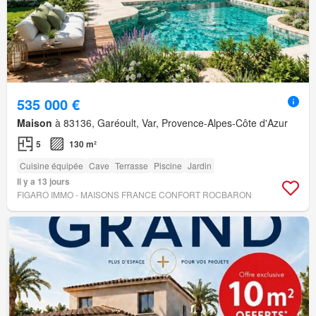
535 000 €
Maison
à 83136, Garéoult, Var, Provence-Alpes-Côte d'Azur
5
130 m²
Cuisine équipée
Cave
Terrasse
Piscine
Jardin
Il y a 13 jours
FIGARO IMMO - MAISONS FRANCE CONFORT ROCBARON