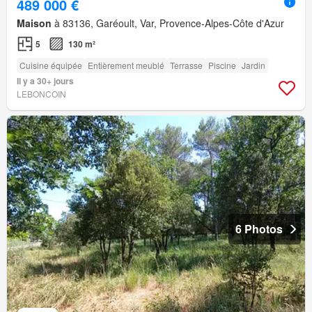
489 000 €
Maison
à 83136, Garéoult, Var, Provence-Alpes-Côte d'Azur
5
130 m²
Cuisine équipée
Entièrement meublé
Terrasse
Piscine
Jardin
Il y a 30+ jours
LEBONCOIN
6 Photos