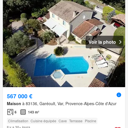
Voir la photo
567 000 €
Maison
à 83136, Garéoult, Var, Provence-Alpes-Côte d'Azur
6
143 m²
Climatisation
Cuisine équipée
Cave
Terrasse
Piscine
Il y a 30+ jours