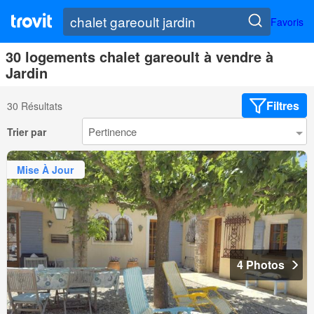
Favoris
30 logements chalet gareoult à vendre à
Jardin
Filtres
30 Résultats
Trier par
Mise À Jour
4 Photos