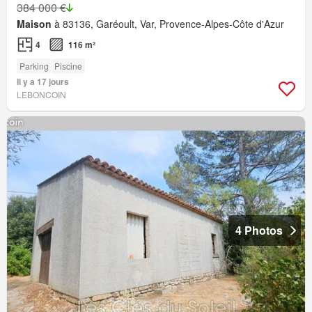
384 000 €
Maison
à 83136, Garéoult, Var, Provence-Alpes-Côte d'Azur
4
116 m²
Parking
Piscine
Il y a 17 jours
LEBONCOIN
4 Photos