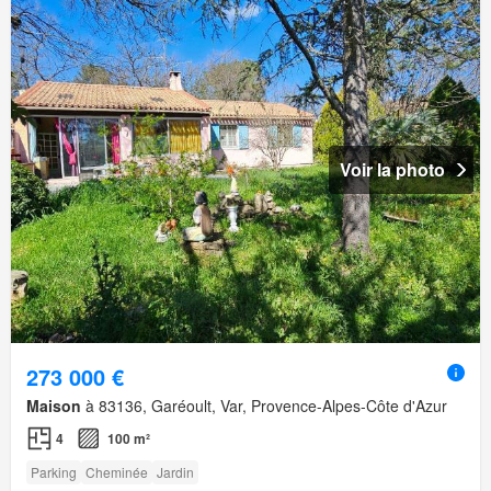
Voir la photo
273 000 €
Maison
à 83136, Garéoult, Var, Provence-Alpes-Côte d'Azur
4
100 m²
Parking
Cheminée
Jardin