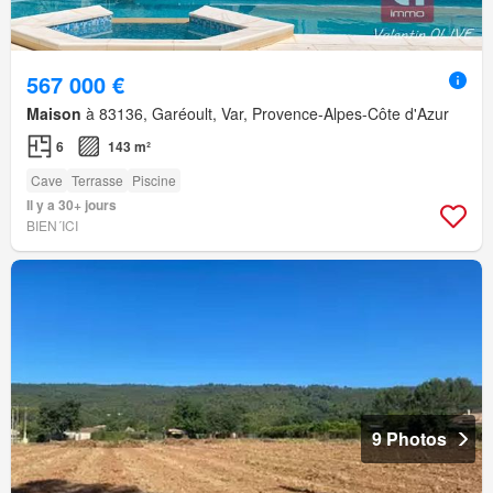
567 000 €
Maison
à 83136, Garéoult, Var, Provence-Alpes-Côte d'Azur
6
143 m²
Cave
Terrasse
Piscine
Il y a 30+ jours
BIEN´ICI
9 Photos