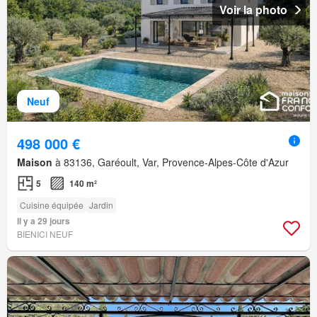
Voir la photo
Neuf
498 000 €
Maison
à 83136, Garéoult, Var, Provence-Alpes-Côte d'Azur
5
140 m²
Cuisine équipée
Jardin
Il y a 29 jours
BIENICI NEUF