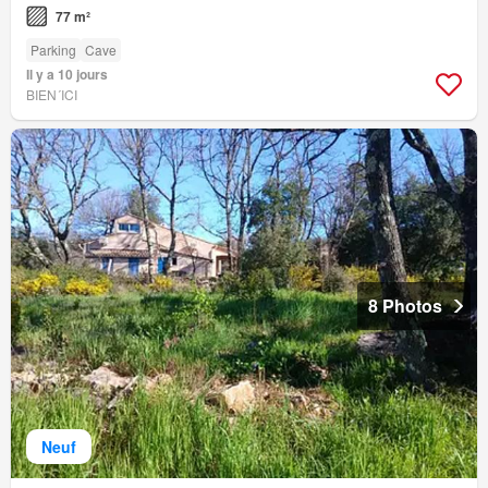
77 m²
Parking
Cave
Il y a 10 jours
BIEN´ICI
8 Photos
Neuf