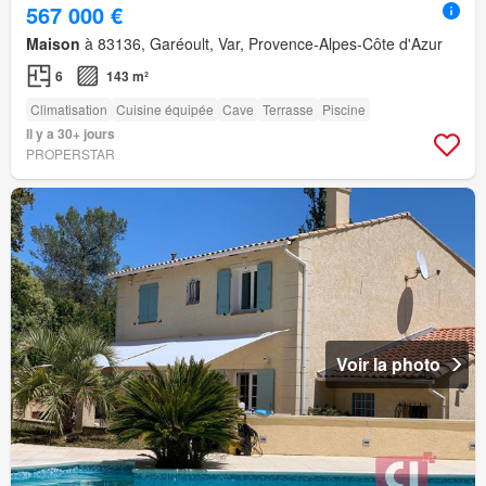
567 000 €
Maison
à 83136, Garéoult, Var, Provence-Alpes-Côte d'Azur
6
143 m²
Climatisation
Cuisine équipée
Cave
Terrasse
Piscine
Il y a 30+ jours
PROPERSTAR
Voir la photo