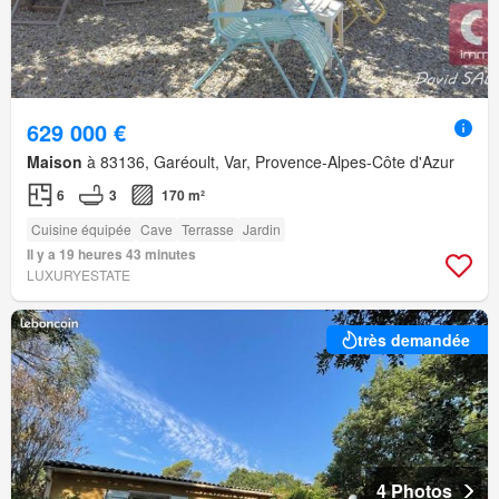
629 000 €
Maison
à 83136, Garéoult, Var, Provence-Alpes-Côte d'Azur
6
3
170 m²
Cuisine équipée
Cave
Terrasse
Jardin
Il y a 19 heures 43 minutes
LUXURYESTATE
très demandée
4 Photos