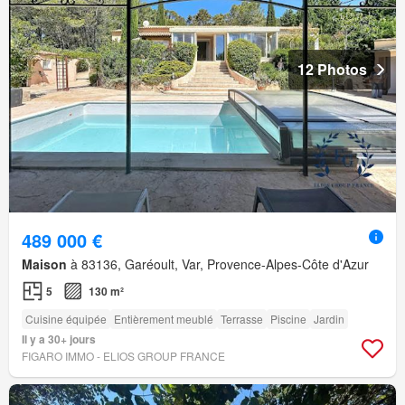
12 Photos
489 000 €
Maison
à 83136, Garéoult, Var, Provence-Alpes-Côte d'Azur
5
130 m²
Cuisine équipée
Entièrement meublé
Terrasse
Piscine
Jardin
Il y a 30+ jours
FIGARO IMMO - ELIOS GROUP FRANCE