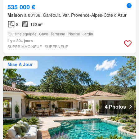
535 000 €
Maison
à 83136, Garéoult, Var, Provence-Alpes-Côte d'Azur
5
130 m²
Cuisine équipée
Cave
Terrasse
Piscine
Jardin
Il y a 30+ jours
SUPERIMMO NEUF - SUPERNEUF
Mise À Jour
4 Photos