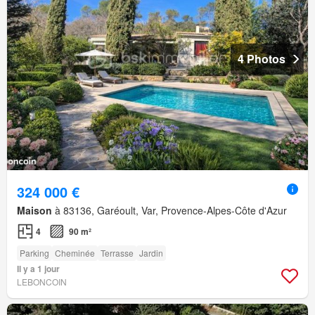
4 Photos
324 000 €
Maison
à 83136, Garéoult, Var, Provence-Alpes-Côte d'Azur
4
90 m²
Parking
Cheminée
Terrasse
Jardin
Il y a 1 jour
LEBONCOIN