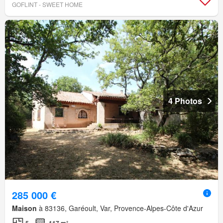
GOFLINT - SWEET HOME
4 Photos
285 000 €
Maison
à 83136, Garéoult, Var, Provence-Alpes-Côte d'Azur