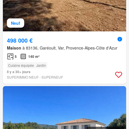
Neuf
498 000 €
Maison
à 83136, Garéoult, Var, Provence-Alpes-Côte d'Azur
5
140 m²
Cuisine équipée
Jardin
Il y a 30+ jours
SUPERIMMO NEUF - SUPERNEUF