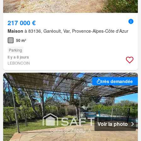
217 000 €
Maison
à 83136, Garéoult, Var, Provence-Alpes-Côte d'Azur
50 m²
Parking
Il y a 8 jours
LEBONCOIN
très demandée
Voir la photo