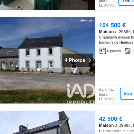
jours
LEBONCOIN
164 500 €
Maison
à 29690, H
Charmante maison tradi
hauteurs de
Huelgoa
6
pièces
4 Photos
Il y a 30+
Voir
jours
LEBONCOIN
42 500 €
Maison
à 29690, H
Un ensemble immobili