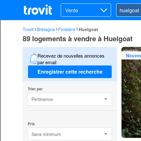
Vente
Trovit
Bretagne
Finistère
Huelgoat
89 logements à vendre à Huelgoat
Nouve
Recevez de nouvelles annonces
par email
Enregistrer cette recherche
Trier par
Pertinence
Prix
Sans minimum