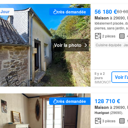
56 180 €
63 60
 Jour
très demandée
Maison
à 29690, H
Idéalement placée, d
pierres, sans jardin,
équipée, dégagement 
2
pièces
Voir la photo
Cuisine équipée
Ja
Il y a 2
Voir 
jours
IMMONOT
128 710 €
très demandée
Maison
à 29690, H
Huelgoat
(29690).
3
pièces