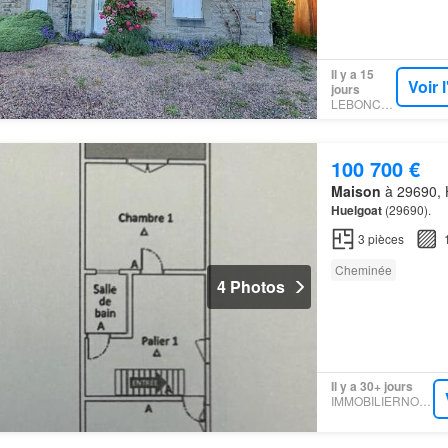
Il y a 15
Voir 
jours
LEBONCOIN
100 700 €
Maison
à 29690, H
Huelgoat
(29690).
3
pièces
Cheminée
4 Photos
Il y a 30+ jours
IMMOBILIERNOTAIRES