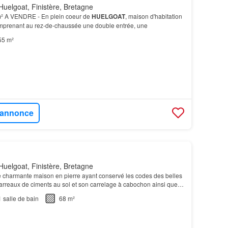
uelgoat, Finistère, Bretagne
m² A VENDRE - En plein coeur de
HUELGOAT
, maison d'habitation
mprenant au rez-de-chaussée une double entrée, une
55 m²
l'annonce
uelgoat, Finistère, Bretagne
e charmante maison en pierre ayant conservé les codes des belles
rreaux de ciments au sol et son carrelage à cabochon ainsi que
retrouver à l'étage…
1
salle de bain
68 m²