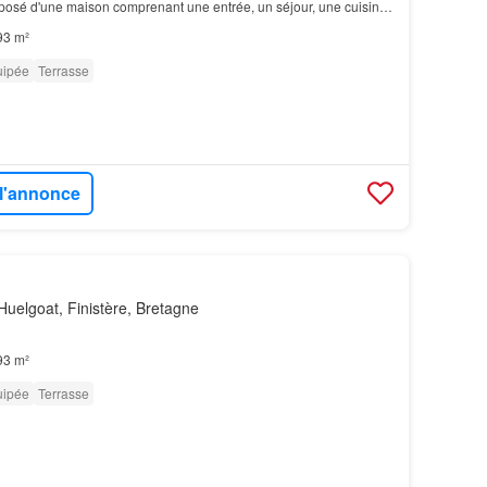
sé d'une maison comprenant une entrée, un séjour, une cuisine
, un wc avec point d'eau…
93 m²
uipée
Terrasse
 l'annonce
uelgoat, Finistère, Bretagne
93 m²
uipée
Terrasse