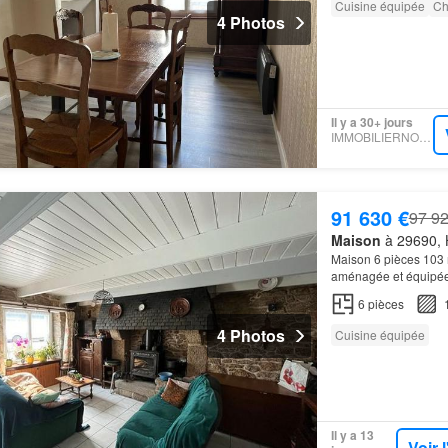
Cuisine équipée
Ch
4 Photos
Il y a 30+ jours
IMMOBILIERNOTAIRES
91 630 €
97 92
Maison
à 29690, H
Maison 6 pièces 103
aménagée et équipée,
6
pièces
4 Photos
Cuisine équipée
Il y a 13
Voir 