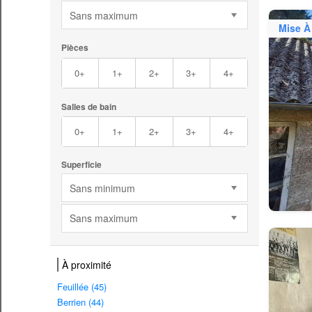
Sans maximum
Mise À
Pièces
0+
1+
2+
3+
4+
Salles de bain
0+
1+
2+
3+
4+
Superficie
Sans minimum
Sans maximum
À proximité
Feuillée (45)
Berrien (44)