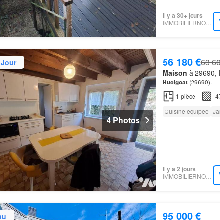
Il y a 30+ jours
IMMOBILIERNOTAIRES
56 180 €
63 60
 Jour
Maison
à 29690, H
Huelgoat
(29690).
1
pièce
4
Cuisine équipée
Ja
4 Photos
Il y a 2 jours
IMMOBILIERNOTAIRES
95 000 €
au