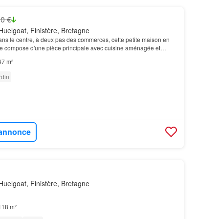
0 €
uelgoat, Finistère, Bretagne
ans le centre, à deux pas des commerces, cette petite maison en
 se compose d'une pièce principale avec cuisine aménagée et
avec couloir et rangements, une salle de…
47 m²
rdin
l'annonce
uelgoat, Finistère, Bretagne
118 m²