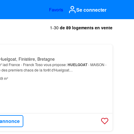
Se connecter
Favoris
1-30
de 89 logements en vente
uelgoat, Finistère, Bretagne
² iad France - Franck Toso vous propose:
HUELGOAT
- MAISON -
e des premiers chaos de la forêt d'Huelgoat…
49 m²
l'annonce