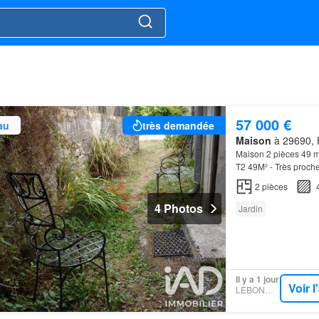
57 000 €
au
très demandée
Maison
à 29690, H
Maison 2 pièces 49 m
T2 49M² - Très proch
2
pièces
4 Photos
Jardin
Il y a 1 jour
Voir 
LEBONCOIN