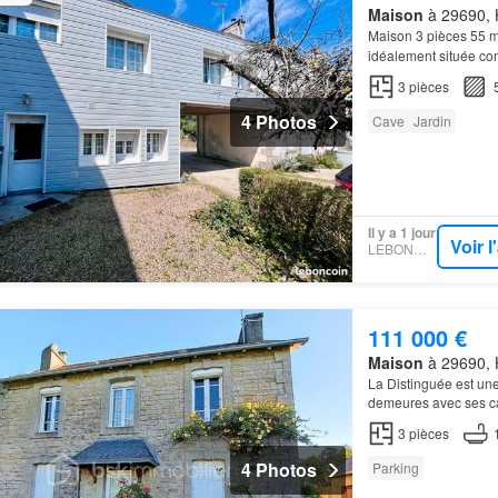
Maison
à 29690, H
Maison 3 pièces 55 
idéalement située co
3
pièces
4 Photos
Cave
Jardin
Il y a 1 jour
Voir 
LEBONCOIN
111 000 €
Maison
à 29690, H
La Distinguée est un
demeures avec ses ca
de beaux parquets à 
3
pièces
4 Photos
Parking