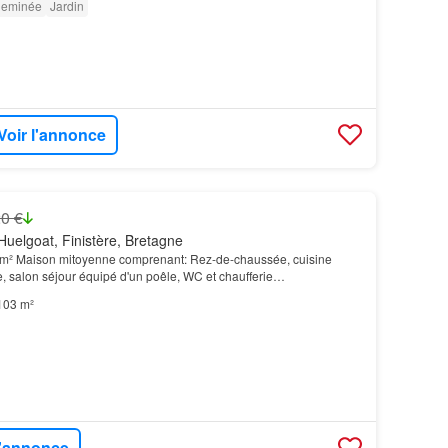
eminée
Jardin
Voir l'annonce
0 €
uelgoat, Finistère, Bretagne
 m² Maison mitoyenne comprenant: Rez-de-chaussée, cuisine
 salon séjour équipé d'un poêle, WC et chaufferie…
103 m²
l'annonce