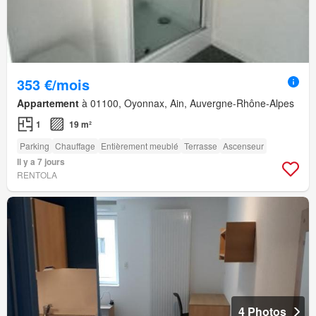
353 €/mois
Appartement
à 01100, Oyonnax, Ain, Auvergne-Rhône-Alpes
1
19 m²
Parking
Chauffage
Entièrement meublé
Terrasse
Ascenseur
Il y a 7 jours
RENTOLA
4 Photos