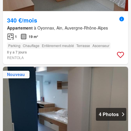
340 €/mois
Appartement
à Oyonnax, Ain, Auvergne-Rhône-Alpes
1
19 m²
Parking
Chauffage
Entièrement meublé
Terrasse
Ascenseur
Il y a 7 jours
RENTOLA
Nouveau
4 Photos