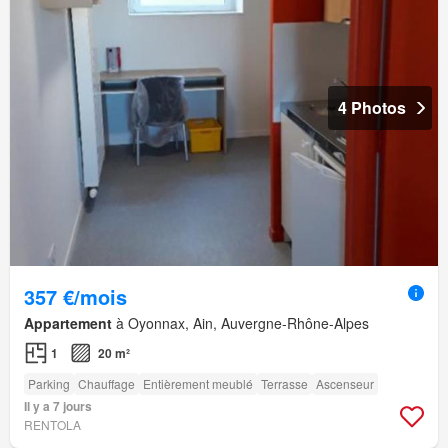
4 Photos
357 €/mois
Appartement
à Oyonnax, Ain, Auvergne-Rhône-Alpes
1
20 m²
Parking
Chauffage
Entièrement meublé
Terrasse
Ascenseur
Il y a 7 jours
RENTOLA