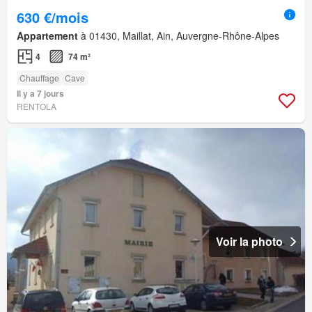
630 €/mois
Appartement
à 01430, Maillat, Ain, Auvergne-Rhône-Alpes
4
74 m²
Chauffage
Cave
Il y a 7 jours
RENTOLA
Voir la photo