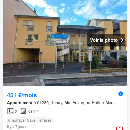
Voir la photo
451 €/mois
Appartement
à 01230, Tenay, Ain, Auvergne-Rhône-Alpes
3
69 m²
Chauffage
Cave
Terrasse
Il y a 7 jours