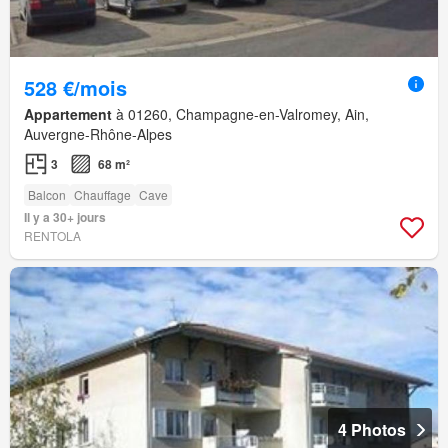
528 €/mois
Appartement
à 01260, Champagne-en-Valromey, Ain,
Auvergne-Rhône-Alpes
3
68 m²
Balcon
Chauffage
Cave
Il y a 30+ jours
RENTOLA
4 Photos