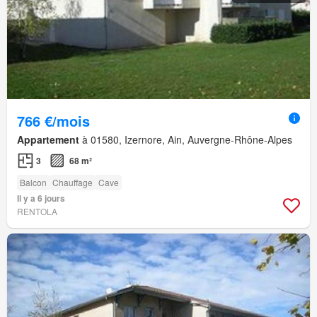
766 €/mois
Appartement
à 01580, Izernore, Ain, Auvergne-Rhône-Alpes
3
68 m²
Balcon
Chauffage
Cave
Il y a 6 jours
RENTOLA