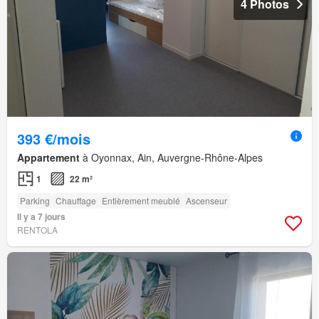
4 Photos
393 €/mois
Appartement
à Oyonnax, Ain, Auvergne-Rhône-Alpes
1
22 m²
Parking
Chauffage
Entièrement meublé
Ascenseur
Il y a 7 jours
RENTOLA