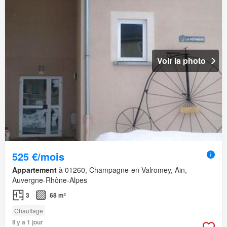
Voir la photo
525 €/mois
Appartement
à 01260, Champagne-en-Valromey, Ain,
Auvergne-Rhône-Alpes
3
68 m²
Chauffage
Il y a 1 jour