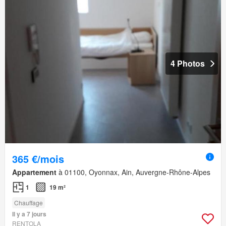
4 Photos
365 €/mois
Appartement
à 01100, Oyonnax, Ain, Auvergne-Rhône-Alpes
1
19 m²
Chauffage
Il y a 7 jours
RENTOLA