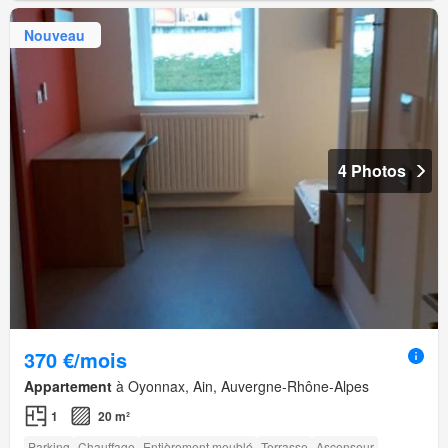
Nouveau
4 Photos
370 €/mois
Appartement
à Oyonnax, Ain, Auvergne-Rhône-Alpes
1
20 m²
Parking
Chauffage
Entièrement meublé
Terrasse
Ascenseur