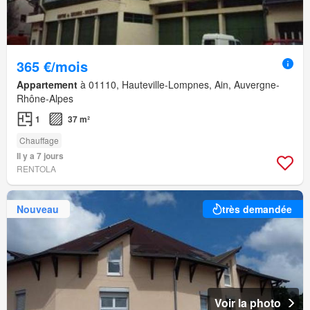
365 €/mois
Appartement
à 01110, Hauteville-Lompnes, Ain, Auvergne-
Rhône-Alpes
1
37 m²
Chauffage
Il y a 7 jours
RENTOLA
Nouveau
très demandée
Voir la photo