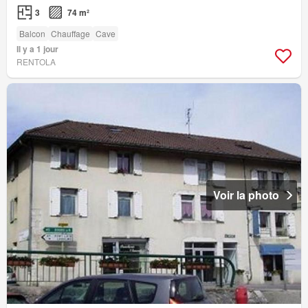
3
74 m²
Balcon
Chauffage
Cave
Il y a 1 jour
RENTOLA
Voir la photo