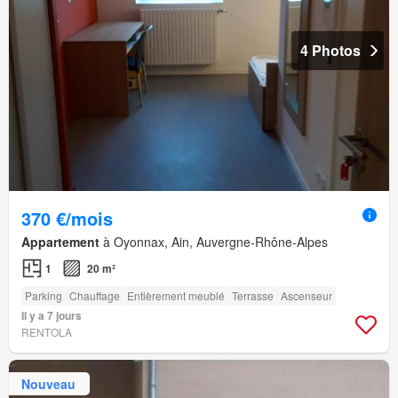
4 Photos
370 €/mois
Appartement
à Oyonnax, Ain, Auvergne-Rhône-Alpes
1
20 m²
Parking
Chauffage
Entièrement meublé
Terrasse
Ascenseur
Il y a 7 jours
RENTOLA
Nouveau