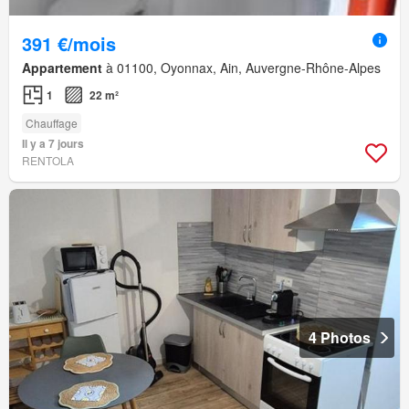
391 €/mois
Appartement
à 01100, Oyonnax, Ain, Auvergne-Rhône-Alpes
1
22 m²
Chauffage
Il y a 7 jours
RENTOLA
4 Photos