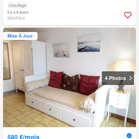
Chauffage
Il y a 8 jours
RENTOLA
Mise À Jour
4 Photos
580 €/mois