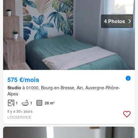
4 Photos
575 €/mois
Studio
à 01000, Bourg-en-Bresse, Ain, Auvergne-Rhône-
Alpes
1
1
28 m²
Il y a 30+ jours
LOCSERVICE