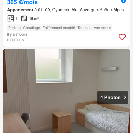
365 €/mois
Appartement
à 01100, Oyonnax, Ain, Auvergne-Rhône-Alpes
1
19 m²
Parking
Chauffage
Entièrement meublé
Terrasse
Ascenseur
Il y a 7 jours
RENTOLA
4 Photos