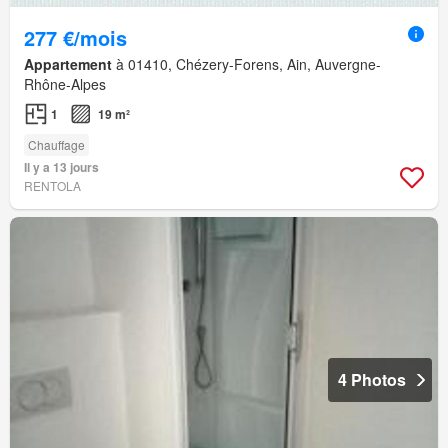
277 €/mois
Appartement
à 01410, Chézery-Forens, Ain, Auvergne-
Rhône-Alpes
1
19 m²
Chauffage
Il y a 13 jours
RENTOLA
4 Photos