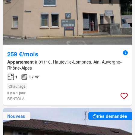
259 €/mois
Appartement
à 01110, Hauteville-Lompnes, Ain, Auvergne-
Rhône-Alpes
1
37 m²
Chauffage
Il y a 1 jour
RENTOLA
Nouveau
très demandée