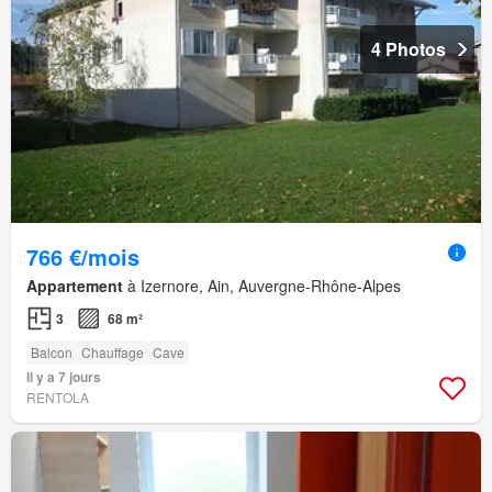
4 Photos
766 €/mois
Appartement
à Izernore, Ain, Auvergne-Rhône-Alpes
3
68 m²
Balcon
Chauffage
Cave
Il y a 7 jours
RENTOLA