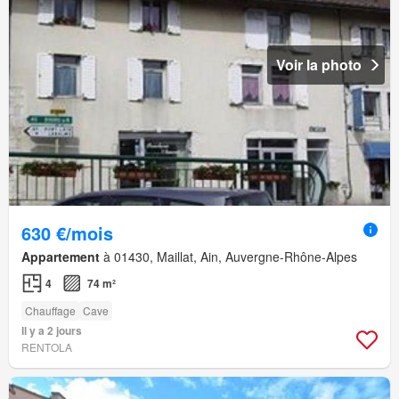
Voir la photo
630 €/mois
Appartement
à 01430, Maillat, Ain, Auvergne-Rhône-Alpes
4
74 m²
Chauffage
Cave
Il y a 2 jours
RENTOLA