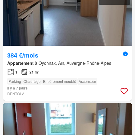
384 €/mois
Appartement
à Oyonnax, Ain, Auvergne-Rhône-Alpes
1
21 m²
Parking
Chauffage
Entièrement meublé
Ascenseur
Il y a 7 jours
RENTOLA