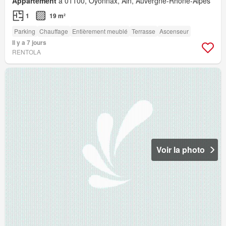
Appartement
à 01100, Oyonnax, Ain, Auvergne-Rhône-Alpes
1
19 m²
Parking
Chauffage
Entièrement meublé
Terrasse
Ascenseur
Il y a 7 jours
RENTOLA
Voir la photo