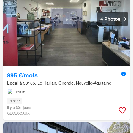
4 Photos
895 €/mois
Local
à 33185, Le Haillan, Gironde, Nouvelle-Aquitaine
125 m²
Parking
Il y a 30+ jours
GEOLOCAUX