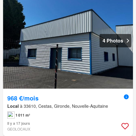
4 Photos
968 €/mois
Local
à 33610, Cestas, Gironde, Nouvelle-Aquitaine
1 011 m²
Il y a 17 jours
GEOLOCAUX