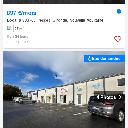
897 €/mois
Local
à 33370, Tresses, Gironde, Nouvelle-Aquitaine
97 m²
Il y a 24 jours
GEOLOCAUX
très demandée
4 Photos