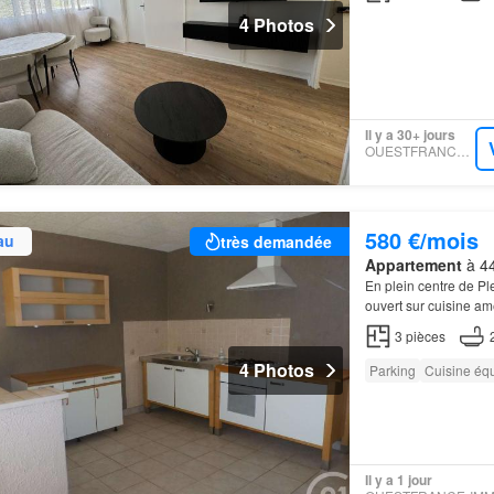
4 Photos
Il y a 30+ jours
OUESTFRANCE-IMMO
580 €/mois
au
très demandée
Appartement
à 44
En plein centre de Pl
ouvert sur cuisine 
3
pièces
4 Photos
Parking
Cuisine éq
Il y a 1 jour