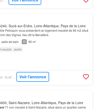
OUESTFRANCE-IMMO - PETITE ARCHE
240, Sucé-sur-Erdre, Loire-Atlantique, Pays de la Loire
lie Pelloquin vous présentent ce logement meublé de 85 m2 situé
min des Vignes, lieu-dit la Benatière.
1
salle de bain
85 m²
t meublé
Jardin
Voir l'annonce
OUESTFRANCE-IMMO - FLAT AND HOUSE HUMAIMBILIER
600, Saint-Nazaire, Loire-Atlantique, Pays de la Loire
ent
T1 non meublé à Saint-Nazaire, situé dans un quartier calme