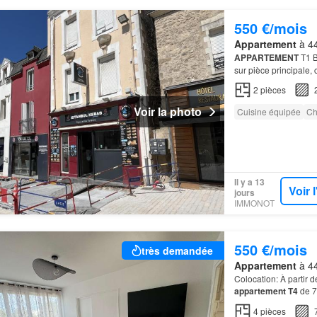
550 €/mois
Appartement
à 44
APPARTEMENT
T1 B
sur pièce principale,
2
pièces
Voir la photo
Cuisine équipée
Ch
Il y a 13
Voir 
jours
IMMONOT
550 €/mois
très demandée
Appartement
à 44
Colocation: À partir 
appartement T4
de 7
4
pièces