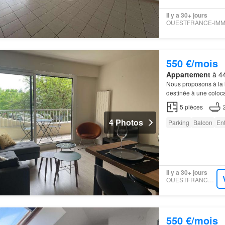
Il y a 30+ jours
550 €/mois
Appartement
à 44
Nous proposons à la
destinée à une coloc
5
pièces
4 Photos
Parking
Balcon
En
Il y a 30+ jours
OUESTFRANCE-IMMO
550 €/mois