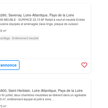
260, Savenay, Loire-Atlantique, Pays de la Loire
IS MEUBLE - SURFACE 22,10 M² Refait à neuf et meublé Entrée
 cuisine équipée et aménagée (lave-linge, plaque de cuisson
22 m²
auffage
Entièrement meublé
l'annonce
800, Saint-Herblain, Loire-Atlantique, Pays de la Loire
de fin juillet, deux chambres meublées se libèrent dans un agréable
3 m², entièrement équipé et prêt à vivre…
73 m²