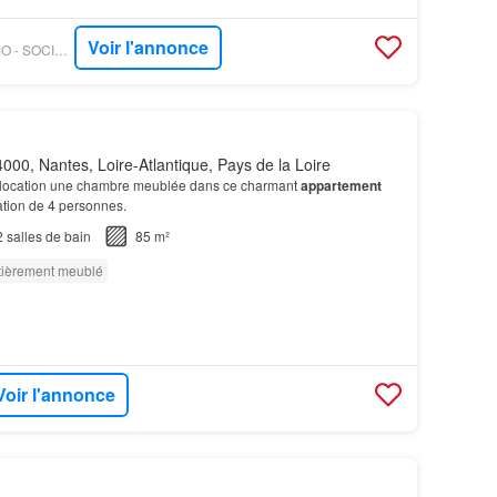
Voir l'annonce
OUESTFRANCE-IMMO - SOCIETE D ETUDES ET DE REALISATION DE GE
000, Nantes, Loire-Atlantique, Pays de la Loire
 location une chambre meublée dans ce charmant
appartement
ation de 4 personnes.
2
salles de bain
85 m²
tièrement meublé
Voir l'annonce