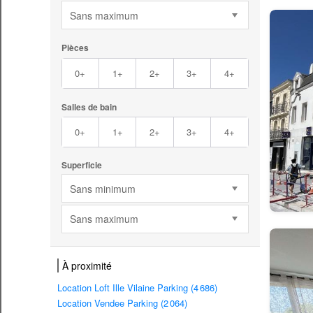
Sans maximum
Pièces
0+
1+
2+
3+
4+
Salles de bain
0+
1+
2+
3+
4+
Superficie
Sans minimum
Sans maximum
À proximité
Location Loft Ille Vilaine Parking (4 686)
Location Vendee Parking (2 064)