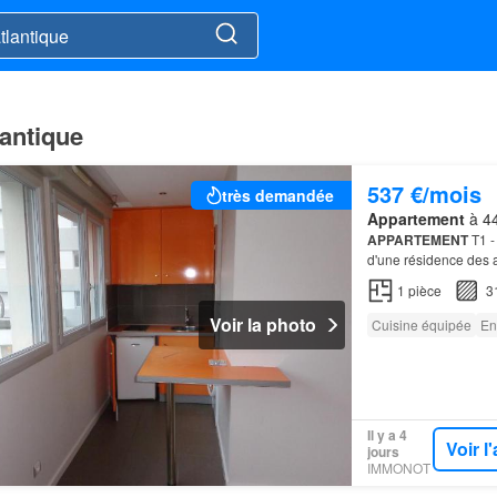
lantique
537 €/mois
très demandée
Appartement
à 44
APPARTEMENT
T1 -
d'une résidence des 
1
pièce
3
Voir la photo
Cuisine équipée
En
Il y a 4
Voir 
jours
IMMONOT