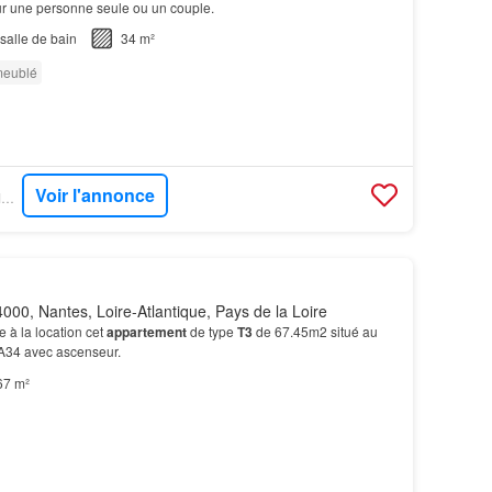
ur une personne seule ou un couple.
salle de bain
34 m²
meublé
Voir l'annonce
OUESTFRANCE-IMMO - APROGIM
000, Nantes, Loire-Atlantique, Pays de la Loire
à la location cet
appartement
de type
T3
de 67.45m2 situé au
 A34 avec ascenseur.
67 m²