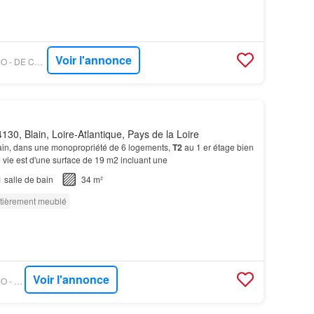
Voir l'annonce
OUESTFRANCE-IMMO - DE COQUEREAUMONT IMMOBILIER
130, Blain, Loire-Atlantique, Pays de la Loire
lain, dans une monopropriété de 6 logements,
T2
au 1 er étage bien
e vie est d'une surface de 19 m2 incluant une
1
salle de bain
34 m²
tièrement meublé
Voir l'annonce
OUESTFRANCE-IMMO - PETITE ARCHE