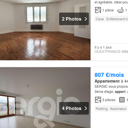
et agréable, idéal po
1
pièce
1
2 Photos
Cave
Entièrement 
Il y a 1 jour
807 €/mois
Appartement
à 44
SERGIC vous propose 
3ème étage,
appart
:
3
pièces
4 Photos
Parking
Ascenseur