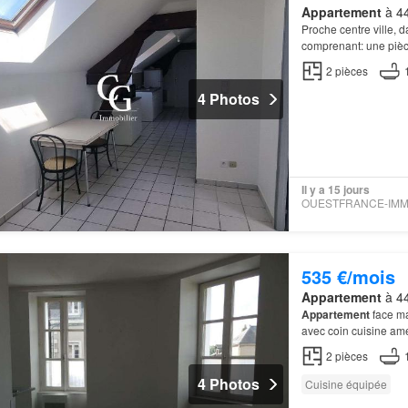
Appartement
à 44
Proche centre ville, 
comprenant: une pièc
2
pièces
4 Photos
Il y a 15 jours
535 €/mois
Appartement
à 44
Appartement
face ma
avec coin cuisine amé
2
pièces
4 Photos
Cuisine équipée