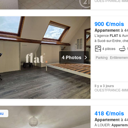
900 €/mois
Appartement
à 44
L'agence
FLAT
& Auré
à Sucé-sur-Erdre, che
4
pièces
4 Photos
Parking
Entièremen
Il y a 3 jours
418 €/mois
au
Appartement
à 44
À LOUER:
Appartem