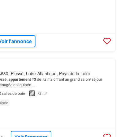
Voir l'annonce
630, Plessé, Loire-Atlantique, Pays de la Loire
essé,
appartement T3
de 72 m2 offrant un grand salon/ séjour
aménagée et équipée…
2
salles de bain
72 m²
uipée
Voir l'annonce