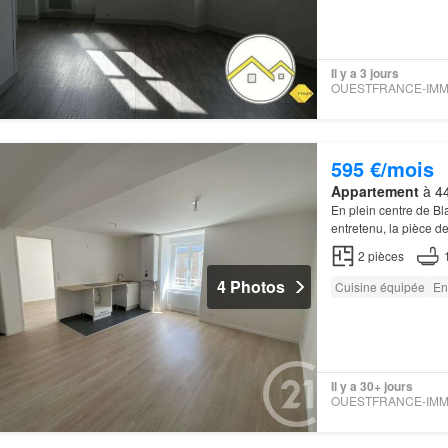
Il y a 3 jours
595 €/mois
Appartement
à 44
En plein centre de B
entretenu, la pièce d
2
pièces
4 Photos
Cuisine équipée
En
Il y a 30+ jours