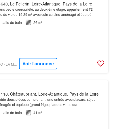
640, Le Pellerin, Loire-Atlantique, Pays de la Loire
dans petite copropriété, au deuxième étage,
appartement T2
e de vie de 15.29 m² avec coin cuisine aménagé et équipé
1
salle de bain
26 m²
Voir l'annonce
OUESTFRANCE-IMMO - LA MONTAGNE IMMOBILIER
110, Châteaubriant, Loire-Atlantique, Pays de la Loire
irie deux pièces comprenant: une entrée avec placard, séjour
nagée et équipée (grand frigo, plaques vitro, four
1
salle de bain
41 m²