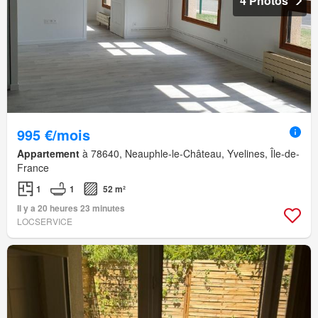
4 Photos
995 €/mois
Appartement
à 78640, Neauphle-le-Château, Yvelines, Île-de-
France
1
1
52 m²
Il y a 20 heures 23 minutes
LOCSERVICE