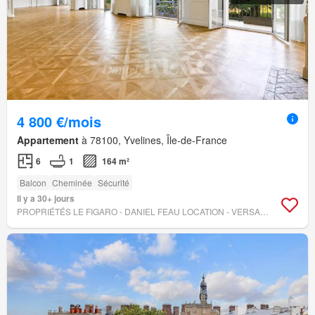
4 800 €/mois
Appartement
à 78100, Yvelines, Île-de-France
6
1
164 m²
Balcon
Cheminée
Sécurité
Il y a 30+ jours
PROPRIÉTÉS LE FIGARO - DANIEL FEAU LOCATION - VERSAILLES