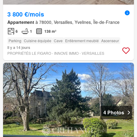
3 800 €/mois
Appartement
à 78000, Versailles, Yvelines, Île-de-France
6
1
138 m²
Parking
Cuisine équipée
Cave
Entièrement meublé
Ascenseur
Il y a 14 jours
PROPRIÉTÉS LE FIGARO - INNOVE IMMO - VERSAILLES
4 Photos