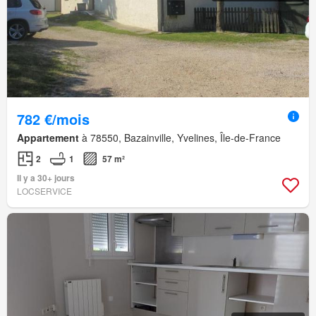
782 €/mois
Appartement
à 78550, Bazainville, Yvelines, Île-de-France
2
1
57 m²
Il y a 30+ jours
LOCSERVICE