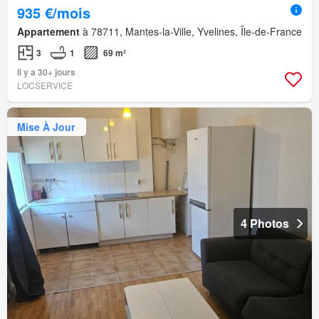
935 €/mois
Appartement
à 78711, Mantes-la-Ville, Yvelines, Île-de-France
3
1
69 m²
Il y a 30+ jours
LOCSERVICE
Mise À Jour
4 Photos