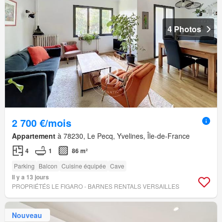
4 Photos
2 700 €/mois
Appartement
à 78230, Le Pecq, Yvelines, Île-de-France
4
1
86 m²
Parking
Balcon
Cuisine équipée
Cave
Il y a 13 jours
PROPRIÉTÉS LE FIGARO - BARNES RENTALS VERSAILLES
Nouveau