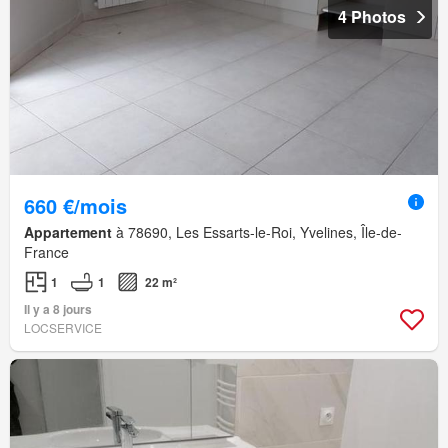
4 Photos
660 €/mois
Appartement
à 78690, Les Essarts-le-Roi, Yvelines, Île-de-
France
1
1
22 m²
Il y a 8 jours
LOCSERVICE