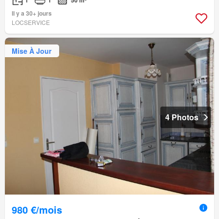
1
1
50 m²
Il y a 30+ jours
LOCSERVICE
Mise À Jour
4 Photos
980 €/mois