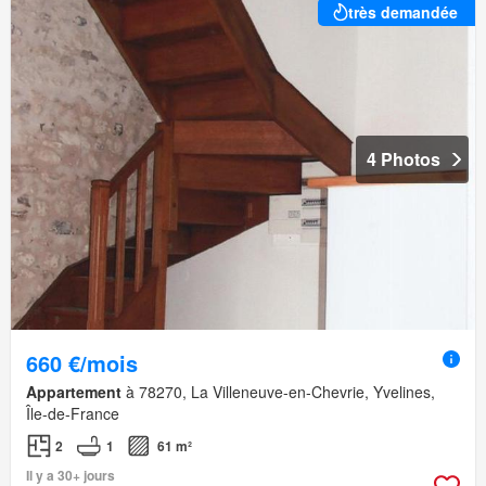
très demandée
4 Photos
660 €/mois
Appartement
à 78270, La Villeneuve-en-Chevrie, Yvelines,
Île-de-France
2
1
61 m²
Il y a 30+ jours