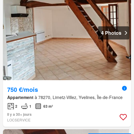
4 Photos
750 €/mois
Appartement
à 78270, Limetz-Villez, Yvelines, Île-de-France
2
1
63 m²
Il y a 30+ jours
LOCSERVICE