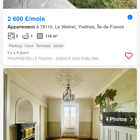
2 600 €/mois
Appartement
à 78110, Le Vésinet, Yvelines, Île-de-France
5
1
116 m²
Parking
Cave
Terrasse
Jardin
Il y a 6 jours
PROPRIÉTÉS LE FIGARO - AGENCE DES SABLONS
4 Photos