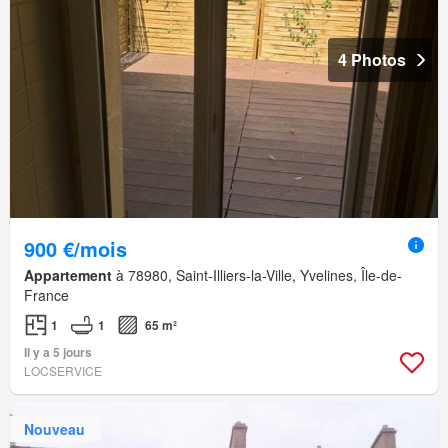
4 Photos
900 €/mois
Appartement
à 78980, Saint-Illiers-la-Ville, Yvelines, Île-de-
France
1
1
65 m²
Il y a 5 jours
LOCSERVICE
Nouveau