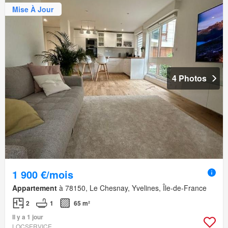
Mise À Jour
4 Photos
1 900 €/mois
Appartement
à 78150, Le Chesnay, Yvelines, Île-de-France
2
1
65 m²
Il y a 1 jour
LOCSERVICE