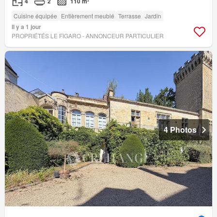
4
2
110 m²
Cuisine équipée
Entièrement meublé
Terrasse
Jardin
Il y a 1 jour
PROPRIÉTÉS LE FIGARO - ANNONCEUR PARTICULIER
4 Photos