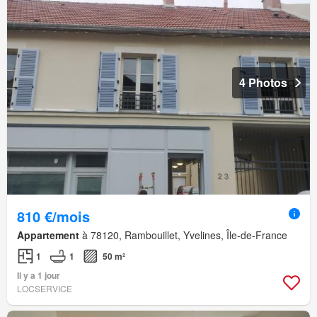
4 Photos
810 €/mois
Appartement
à 78120, Rambouillet, Yvelines, Île-de-France
1
1
50 m²
Il y a 1 jour
LOCSERVICE