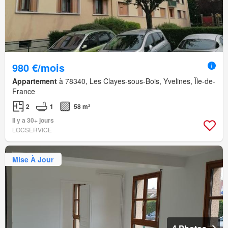
980 €/mois
Appartement
à 78340, Les Clayes-sous-Bois, Yvelines, Île-de-
France
2
1
58 m²
Il y a 30+ jours
LOCSERVICE
Mise À Jour