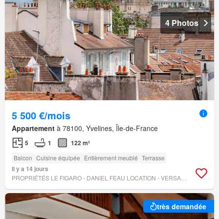
4 Photos
5 500 €/mois
Appartement
à 78100, Yvelines, Île-de-France
5
1
122 m²
Balcon
Cuisine équipée
Entièrement meublé
Terrasse
Il y a 14 jours
PROPRIÉTÉS LE FIGARO - DANIEL FEAU LOCATION - VERSAILLES
très demandée