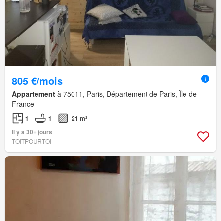
805 €/mois
Appartement
à 75011, Paris, Département de Paris, Île-de-
France
1
1
21 m²
Il y a 30+ jours
TOITPOURTOI