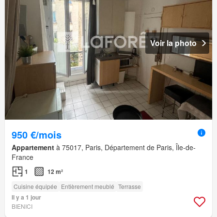
Voir la photo
950 €/mois
Appartement
à 75017, Paris, Département de Paris, Île-de-
France
1
12 m²
Cuisine équipée
Entièrement meublé
Terrasse
Il y a 1 jour
BIENICI