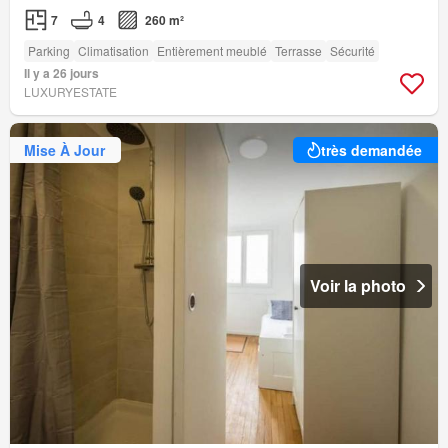
7
4
260 m²
Parking
Climatisation
Entièrement meublé
Terrasse
Sécurité
Il y a 26 jours
LUXURYESTATE
Mise À Jour
très demandée
Voir la photo