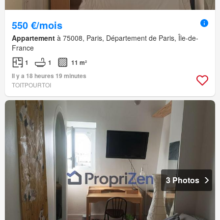
550 €/mois
Appartement
à 75008, Paris, Département de Paris, Île-de-
France
1
1
11 m²
Il y a 18 heures 19 minutes
TOITPOURTOI
3 Photos