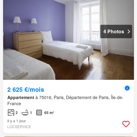
4 Photos
2 625 €/mois
Appartement
à 75016, Paris, Département de Paris, Île-de-
France
2
1
65 m²
Il y a 1 jour
LOCSERVICE