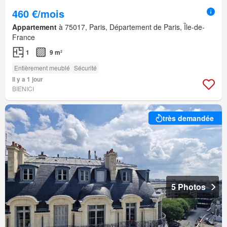
460 €/mois
Appartement
à 75017, Paris, Département de Paris, Île-de-
France
1
9 m²
Entièrement meublé
Sécurité
Il y a 1 jour
BIENICI
très demandée
5 Photos