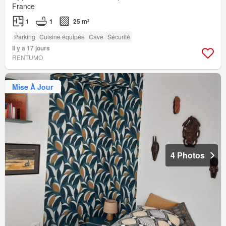
France
1
1
25 m²
Parking
Cuisine équipée
Cave
Sécurité
Il y a 17 jours
RENTUMO
Mise À Jour
4 Photos