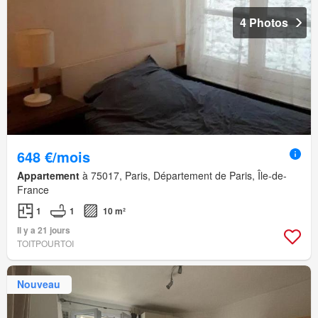
4 Photos
648 €/mois
Appartement
à 75017, Paris, Département de Paris, Île-de-
France
1
1
10 m²
Il y a 21 jours
TOITPOURTOI
Nouveau