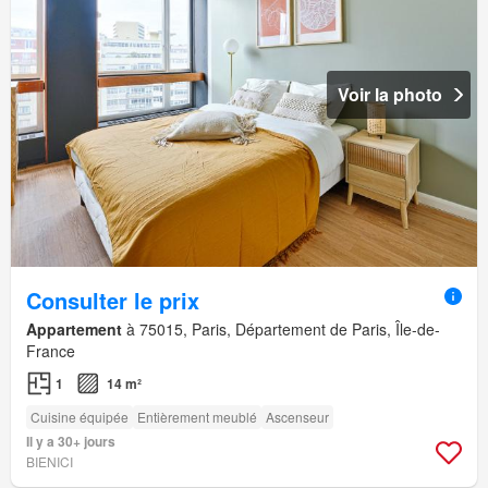
Voir la photo
Consulter le prix
Appartement
à 75015, Paris, Département de Paris, Île-de-
France
1
14 m²
Cuisine équipée
Entièrement meublé
Ascenseur
Il y a 30+ jours
BIENICI