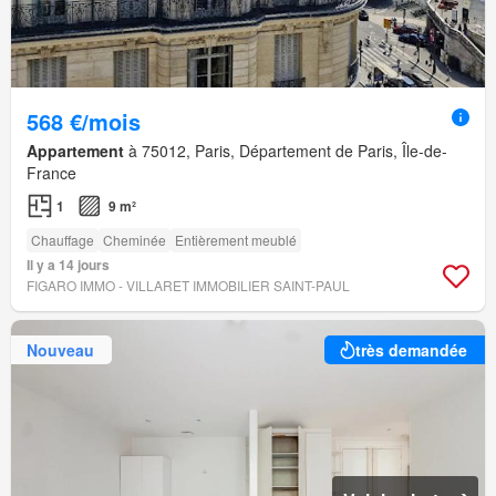
568 €/mois
Appartement
à 75012, Paris, Département de Paris, Île-de-
France
1
9 m²
Chauffage
Cheminée
Entièrement meublé
Il y a 14 jours
FIGARO IMMO - VILLARET IMMOBILIER SAINT-PAUL
Nouveau
très demandée