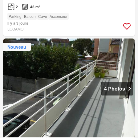
2
43 m²
Parking
Balcon
Cave
Ascenseur
Il y a 3 jours
LOCAMOI
Nouveau
4 Photos