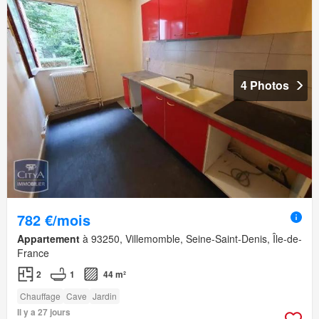
4 Photos
782 €/mois
Appartement
à 93250, Villemomble, Seine-Saint-Denis, Île-de-
France
2
1
44 m²
Chauffage
Cave
Jardin
Il y a 27 jours