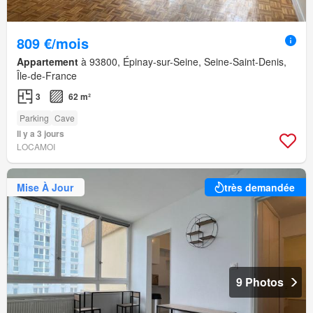
809 €/mois
Appartement
à 93800, Épinay-sur-Seine, Seine-Saint-Denis,
Île-de-France
3
62 m²
Parking
Cave
Il y a 3 jours
LOCAMOI
Mise À Jour
très demandée
9 Photos