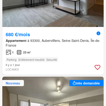
680 €/mois
Appartement
à 93300, Aubervilliers, Seine-Saint-Denis, Île-de-
France
1
23 m²
Parking
Entièrement meublé
Sécurité
Il y a 1 jour
LOCAMOI
Nouveau
très demandée