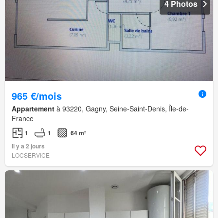
4 Photos
965 €/mois
Appartement
à 93220, Gagny, Seine-Saint-Denis, Île-de-
France
1
1
64 m²
Il y a 2 jours
LOCSERVICE