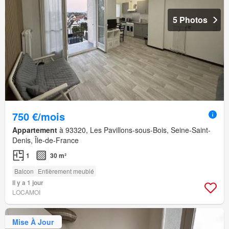
5 Photos
750 €/mois
Appartement
à 93320, Les Pavillons-sous-Bois, Seine-Saint-
Denis, Île-de-France
1
30 m²
Balcon
Entièrement meublé
Il y a 1 jour
LOCAMOI
Mise À Jour