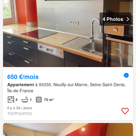
4 Photos
650 €/mois
Appartement
à 93330, Neuilly-sur-Marne, Seine-Saint-Denis,
Île-de-France
4
1
70 m²
Il y a 30+ jours
TOITPOURTOI