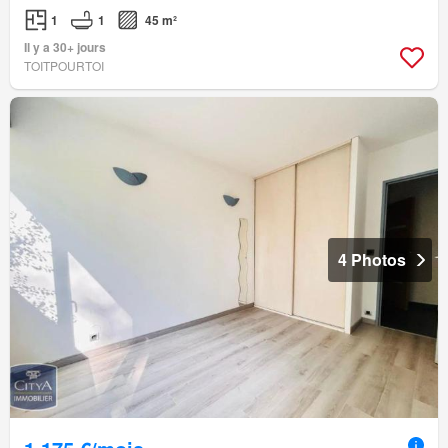
1
1
45 m²
Il y a 30+ jours
TOITPOURTOI
4 Photos