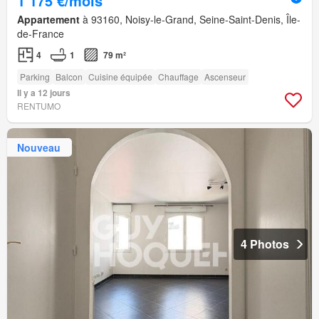
1 175 €/mois
Appartement
à 93160, Noisy-le-Grand, Seine-Saint-Denis, Île-
de-France
4
1
79 m²
Parking
Balcon
Cuisine équipée
Chauffage
Ascenseur
Il y a 12 jours
RENTUMO
Nouveau
4 Photos