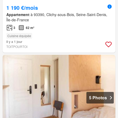
1 190 €/mois
Appartement
à 93390, Clichy-sous-Bois, Seine-Saint-Denis,
Île-de-France
3
62 m²
Cuisine équipée
Il y a 1 jour
TOITPOURTOI
5 Photos