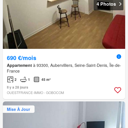
4 Photos
690 €/mois
Appartement
à 93300, Aubervilliers, Seine-Saint-Denis, Île-de-
France
2
1
45 m²
Il y a 28 jours
OUESTFRANCE-IMMO - GOBOCOM
Mise À Jour