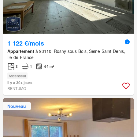
1 122 €/mois
Appartement
à 93110, Rosny-sous-Bois, Seine-Saint-Denis,
Île-de-France
3
1
64 m²
Ascenseur
Il y a 30+ jours
RENTUMO
Nouveau