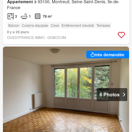
Appartement
à 93100, Montreuil, Seine-Saint-Denis, Île-de-
France
3
1
78 m²
Balcon
Cuisine équipée
Cave
Entièrement meublé
Terrasse
Il y a 28 jours
OUESTFRANCE-IMMO - GOBOCOM
très demandée
6 Photos