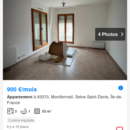
4 Photos
900 €/mois
Appartement
à 93370, Montfermeil, Seine-Saint-Denis, Île-de-
France
3
1
53 m²
Cuisine équipée
Il y a 10 jours