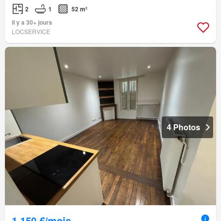
2
1
52 m²
Il y a 30+ jours
LOCSERVICE
4 Photos
1 150 €/mois