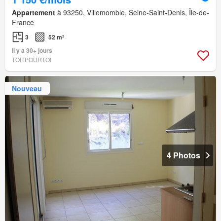
Appartement
à 93250, Villemomble, Seine-Saint-Denis, Île-de-
France
3
52 m²
Il y a 30+ jours
TOITPOURTOI
Nouveau
4 Photos