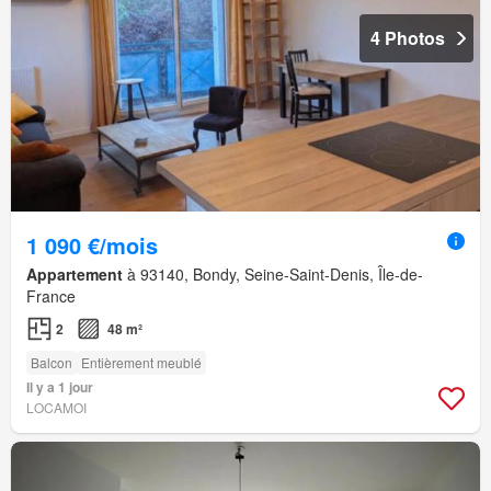
4 Photos
1 090 €/mois
Appartement
à 93140, Bondy, Seine-Saint-Denis, Île-de-
France
2
48 m²
Balcon
Entièrement meublé
Il y a 1 jour
LOCAMOI