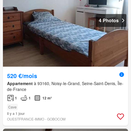
4 Photos
520 €/mois
Appartement
à 93160, Noisy-le-Grand, Seine-Saint-Denis, Île-
de-France
1
1
12 m²
Cave
Il y a 1 jour
OUESTFRANCE-IMMO - GOBOCOM