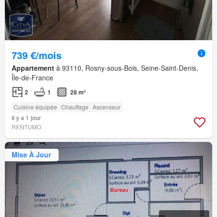
739 €/mois
Appartement
à 93110, Rosny-sous-Bois, Seine-Saint-Denis,
Île-de-France
2
1
28 m²
Cuisine équipée
Chauffage
Ascenseur
Il y a 1 jour
RENTUMO
Mise À Jour