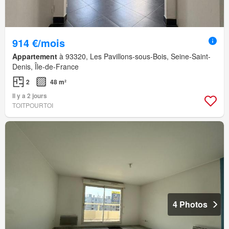
914 €/mois
Appartement
à 93320, Les Pavillons-sous-Bois, Seine-Saint-
Denis, Île-de-France
2
48 m²
Il y a 2 jours
TOITPOURTOI
4 Photos