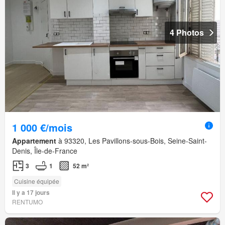
4 Photos
1 000 €/mois
Appartement
à 93320, Les Pavillons-sous-Bois, Seine-Saint-
Denis, Île-de-France
3
1
52 m²
Cuisine équipée
Il y a 17 jours
RENTUMO