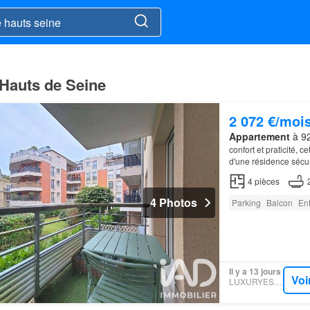
 Hauts de Seine
2 072 €/moi
Appartement
à 92
confort et praticité,
d'une résidence sécu
4
pièces
4 Photos
Parking
Balcon
En
Il y a 13 jours
Voi
LUXURYESTATE