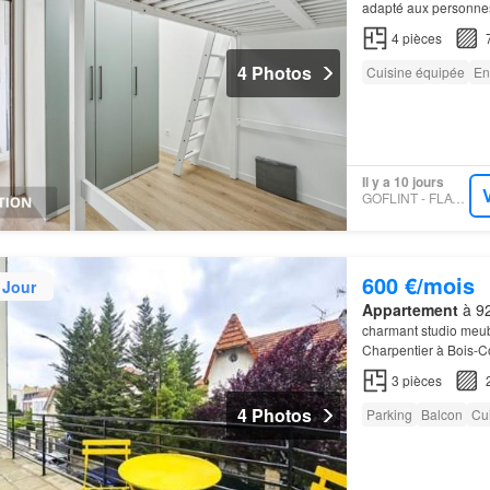
adapté aux personnes
4
pièces
4 Photos
Cuisine équipée
En
Il y a 10 jours
GOFLINT - FLATNYOU
600 €/mois
 Jour
Appartement
à 92
charmant studio meub
Charpentier à Bois-
3
pièces
4 Photos
Parking
Balcon
Cu