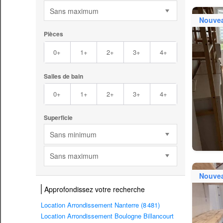
Sans maximum
Nouve
Pièces
0+
1+
2+
3+
4+
Salles de bain
0+
1+
2+
3+
4+
Superficie
Sans minimum
Sans maximum
Nouve
Approfondissez votre recherche
Location Arrondissement Nanterre (8 481)
Location Arrondissement Boulogne Billancourt