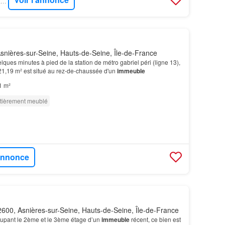
FIGARO IMMO - 123LOGER.COM
snières-sur-Seine, Hauts-de-Seine, Île-de-France
lques minutes à pied de la station de métro gabriel péri (ligne 13),
21,19 m² est situé au rez-de-chaussée d'un
immeuble
1 m²
tièrement meublé
'annonce
600, Asnières-sur-Seine, Hauts-de-Seine, Île-de-France
cupant le 2ème et le 3ème étage d’un
immeuble
récent, ce bien est