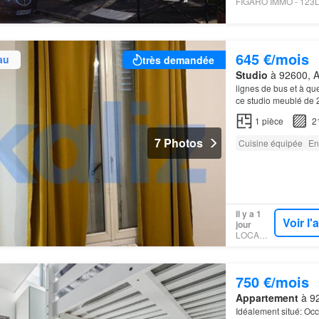
645 €/mois
au
très demandée
Studio
à 92600, A
lignes de bus et à que
ce studio meublé de 
1
pièce
2
7 Photos
Cuisine équipée
En
Il y a 1
Voir l
jour
LOCAMOI
750 €/mois
Appartement
à 92
Idéalement situé: Oc