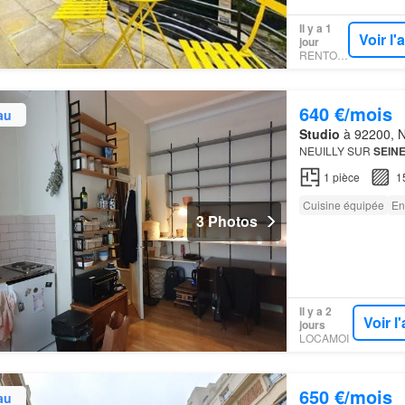
Il y a 1
Voir l
jour
RENTOLA
640 €/mois
au
Studio
à 92200, Ne
NEUILLY SUR
SEIN
1
pièce
1
Cuisine équipée
En
3 Photos
Il y a 2
Voir 
jours
LOCAMOI
650 €/mois
au