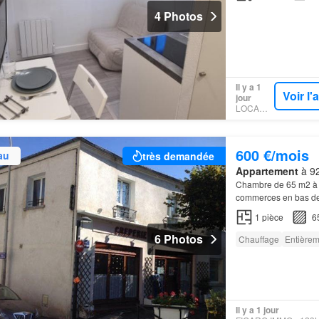
4 Photos
Il y a 1
Voir l
jour
LOCAMOI
600 €/mois
au
très demandée
Appartement
à 92
Chambre de 65 m2 à l
commerces en bas de 
1
pièce
6
6 Photos
Chauffage
Entière
Il y a 1 jour