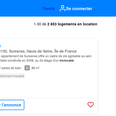
Se connecter
Favoris
1-30 de
2 853 logements en location
s
150, Suresnes, Hauts-de-Seine, Île-de-France
 cet appartement de Suresnes offre un cadre de vie agréable au sein
risée construite en 2006, au 2e étage d'un
immeuble
2
salles de bain
86 m²
tièrement meublé
r l'annonce