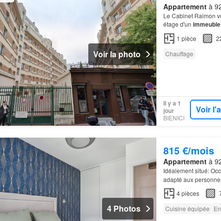
Appartement
à 92
Le Cabinet Raimon vo
étage d'un
immeuble
1
pièce
2
Voir la photo
Chauffage
Il y a 1
Voir l
jour
BIENICI
815 €/mois
Appartement
à 92
Idéalement situé: Oc
adapté aux personnes
4
pièces
4 Photos
Cuisine équipée
En