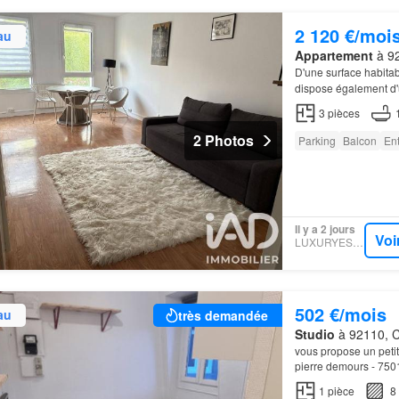
2 120 €/moi
au
Appartement
à 92
D'une surface habitab
dispose également d'
3
pièces
2 Photos
Parking
Balcon
En
Il y a 2 jours
Voi
LUXURYESTATE
502 €/mois
au
très demandée
Studio
à 92110, Cl
vous propose un petit
pierre demours - 750
1
pièce
8