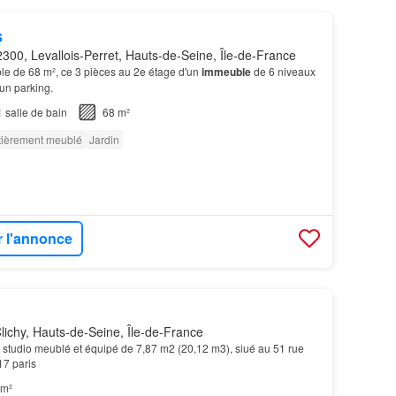
s
300, Levallois-Perret, Hauts-de-Seine, Île-de-France
le de 68 m², ce 3 pièces au 2e étage d'un
immeuble
de 6 niveaux
un parking.
1
salle de bain
68 m²
tièrement meublé
Jardin
r l'annonce
ichy, Hauts-de-Seine, Île-de-France
 studio meublé et équipé de 7,87 m2 (20,12 m3), siué au 51 rue
17 paris
 m²