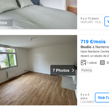
Il y a 10 jours
GOFLINT - FLATNYOU
719 €/mois
Studio
à Nanterre
Gare Nanterre Centre
récent, un studio de 
1
pièce
3
7 Photos
Parking
Il y a 3
Voir 
jours
LOCAMOI