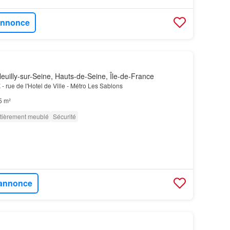
'annonce
uilly-sur-Seine, Hauts-de-Seine, Île-de-France
E
- rue de l'Hotel de Ville - Métro Les Sablons
5 m²
tièrement meublé
Sécurité
l'annonce