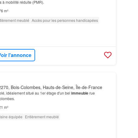
 à mobilité réduite (PMR).
76 m²
tièrement meublé
Accès pour les personnes handicapées
Voir l'annonce
270, Bois-Colombes, Hauts-de-Seine, Île-de-France
lé, idéalement situé au 1er étage d'un bel
immeuble
rue
Colombes.
21 m²
isine équipée
Entièrement meublé