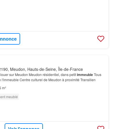
'annonce
190, Meudon, Hauts-de-Seine, Île-de-France
ouer sur Meudon Meudon résidentiel, dans petit
immeuble
Tous
l'immeuble Centre culturel de Meudon à proximité Transilien
5 m²
ment meublé
Voir l'annonce