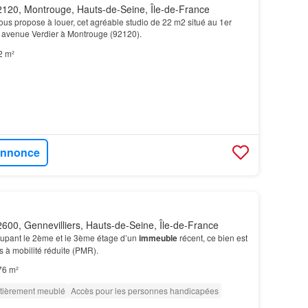
120, Montrouge, Hauts-de-Seine, Île-de-France
us propose à louer, cet agréable studio de 22 m2 situé au 1er
avenue Verdier à Montrouge (92120).
2 m²
'annonce
600, Gennevilliers, Hauts-de-Seine, Île-de-France
cupant le 2ème et le 3ème étage d’un
immeuble
récent, ce bien est
 à mobilité réduite (PMR).
76 m²
tièrement meublé
Accès pour les personnes handicapées