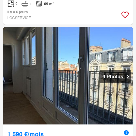
2
1
69 m²
Il y a 6 jours
LOCSERVICE
4 Photos
1 590 €/mois