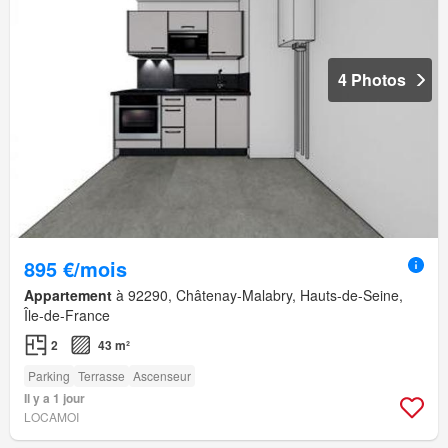
4 Photos
895 €/mois
Appartement
à 92290, Châtenay-Malabry, Hauts-de-Seine,
Île-de-France
2
43 m²
Parking
Terrasse
Ascenseur
Il y a 1 jour
LOCAMOI