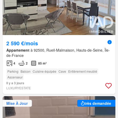
2 590 €/mois
Appartement
à 92500, Rueil-Malmaison, Hauts-de-Seine, Île-
de-France
4
2
85 m²
Parking
Balcon
Cuisine équipée
Cave
Entièrement meublé
Ascenseur
Il y a 3 jours
LUXURYESTATE
Mise À Jour
très demandée