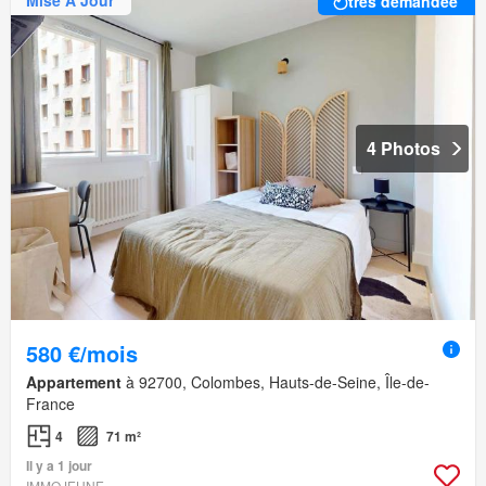
Mise À Jour
très demandée
4 Photos
580 €/mois
Appartement
à 92700, Colombes, Hauts-de-Seine, Île-de-
France
4
71 m²
Il y a 1 jour
IMMOJEUNE