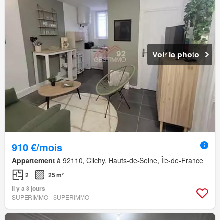
Voir la photo
910 €/mois
Appartement
à 92110, Clichy, Hauts-de-Seine, Île-de-France
2
25 m²
Il y a 8 jours
SUPERIMMO - SUPERIMMO