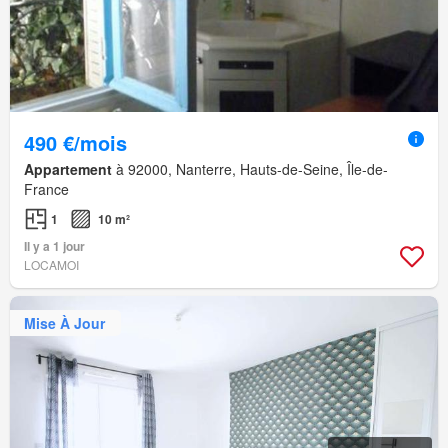
490 €/mois
Appartement
à 92000, Nanterre, Hauts-de-Seine, Île-de-
France
1
10 m²
Il y a 1 jour
LOCAMOI
Mise À Jour