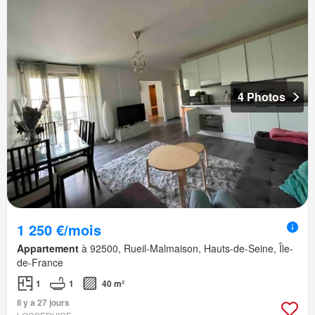
4 Photos
1 250 €/mois
Appartement
à 92500, Rueil-Malmaison, Hauts-de-Seine, Île-
de-France
1
1
40 m²
Il y a 27 jours