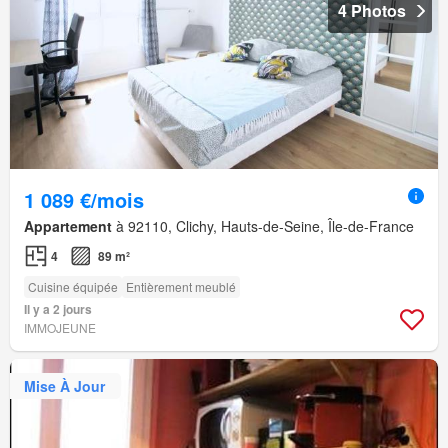
4 Photos
1 089 €/mois
Appartement
à 92110, Clichy, Hauts-de-Seine, Île-de-France
4
89 m²
Cuisine équipée
Entièrement meublé
Il y a 2 jours
IMMOJEUNE
Mise À Jour