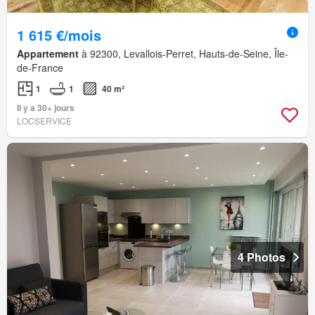
1 615 €/mois
Appartement
à 92300, Levallois-Perret, Hauts-de-Seine, Île-
de-France
1
1
40 m²
Il y a 30+ jours
LOCSERVICE
4 Photos