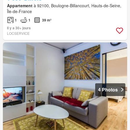
Appartement
à 92100, Boulogne-Billancourt, Hauts-de-Seine,
Île-de-France
1
1
39 m²
Il y a 30+ jours
LOCSERVICE
4 Photos