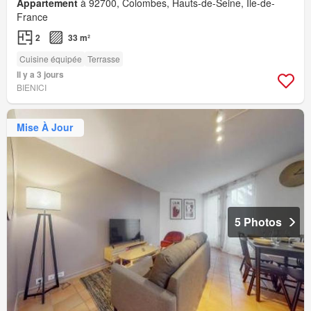
Appartement
à 92700, Colombes, Hauts-de-Seine, Île-de-
France
2
33 m²
Cuisine équipée
Terrasse
Il y a 3 jours
BIENICI
Mise À Jour
5 Photos