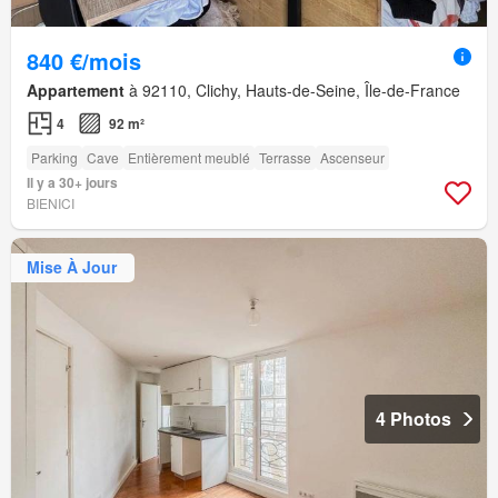
840 €/mois
Appartement
à 92110, Clichy, Hauts-de-Seine, Île-de-France
4
92 m²
Parking
Cave
Entièrement meublé
Terrasse
Ascenseur
Il y a 30+ jours
BIENICI
Mise À Jour
4 Photos