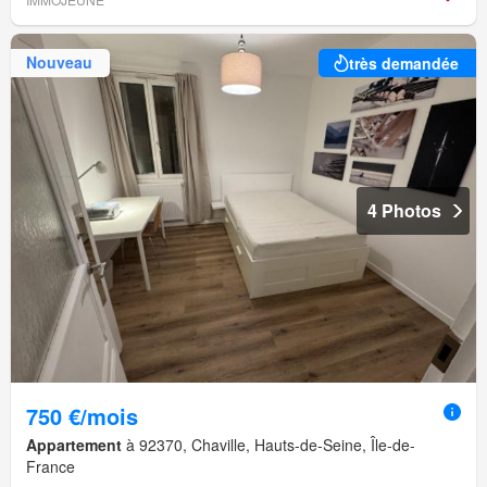
Nouveau
très demandée
4 Photos
750 €/mois
Appartement
à 92370, Chaville, Hauts-de-Seine, Île-de-
France