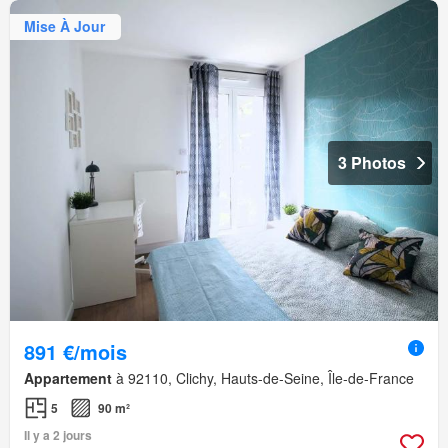
Mise À Jour
3 Photos
891 €/mois
Appartement
à 92110, Clichy, Hauts-de-Seine, Île-de-France
5
90 m²
Il y a 2 jours