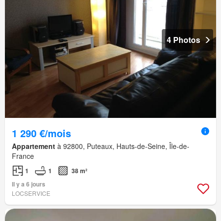
4 Photos
1 290 €/mois
Appartement
à 92800, Puteaux, Hauts-de-Seine, Île-de-
France
1
1
38 m²
Il y a 6 jours
LOCSERVICE