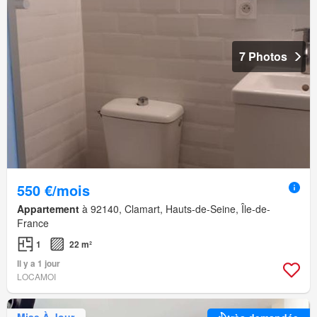
7 Photos
550 €/mois
Appartement
à 92140, Clamart, Hauts-de-Seine, Île-de-
France
1
22 m²
Il y a 1 jour
LOCAMOI