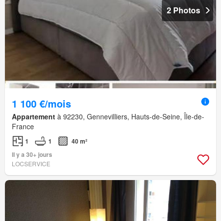
2 Photos
1 100 €/mois
Appartement
à 92230, Gennevilliers, Hauts-de-Seine, Île-de-
France
1
1
40 m²
Il y a 30+ jours
LOCSERVICE