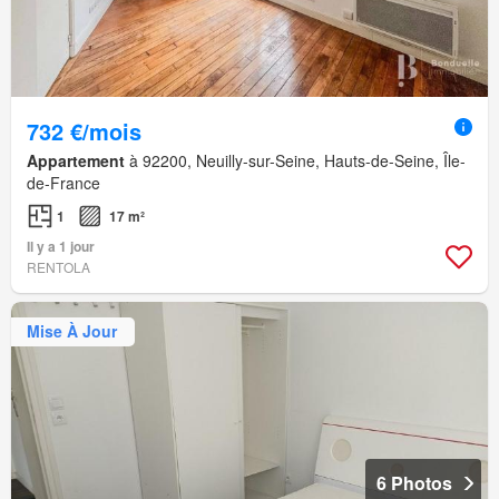
732 €/mois
Appartement
à 92200, Neuilly-sur-Seine, Hauts-de-Seine, Île-
de-France
1
17 m²
Il y a 1 jour
RENTOLA
Mise À Jour
6 Photos