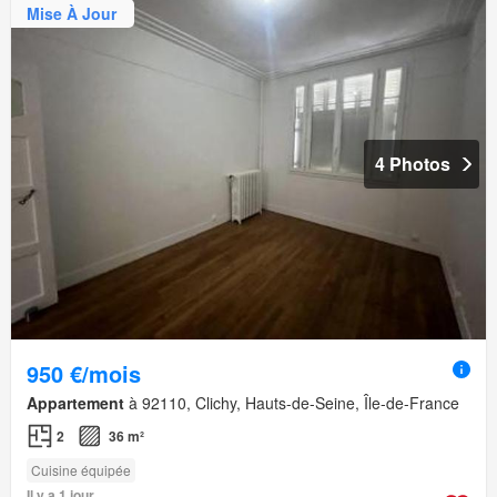
Mise À Jour
4 Photos
950 €/mois
Appartement
à 92110, Clichy, Hauts-de-Seine, Île-de-France
2
36 m²
Cuisine équipée
Il y a 1 jour