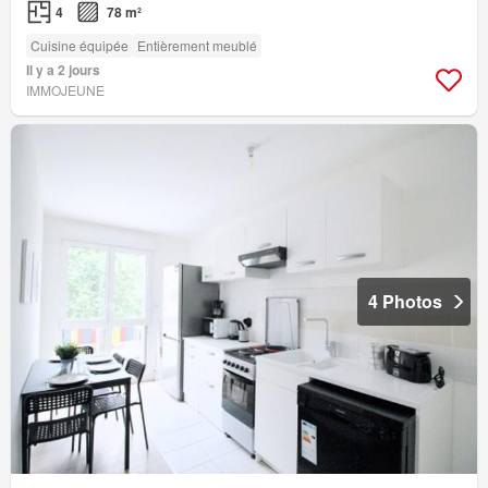
4
78 m²
Cuisine équipée
Entièrement meublé
Il y a 2 jours
IMMOJEUNE
4 Photos