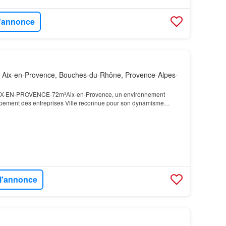
l'annonce
 Aix-en-Provence, Bouches-du-Rhône, Provence-Alpes-
-EN-PROVENCE-72m²Aix-en-Provence, un environnement
pement des entreprises Ville reconnue pour son dynamisme
rovence attire depuis plusieurs années sociétés innovantes,…
 l'annonce