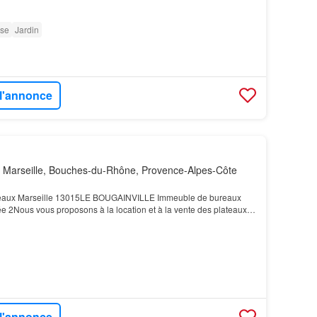
sse
Jardin
 l'annonce
 Marseille, Bouches-du-Rhône, Provence-Alpes-Côte
ureaux Marseille 13015LE BOUGAINVILLE Immeuble de bureaux
e 2Nous vous proposons à la location et à la vente des plateaux
de l'immeuble LE BOUGAINVILLE, immeuble neuf…
 l'annonce