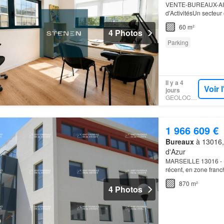
VENTE-BUREAUX-AIX
d'ActivitésUn secteur
l'un des principaux m
60 m²
4 Photos
Parking
Il y a 4
Voir 
jours
GEOLOCAUX
1 966 609 €
Bureaux
à 13016,
d'Azur
MARSEILLE 13016 -
récent, en zone franc
870 m²
4 Photos