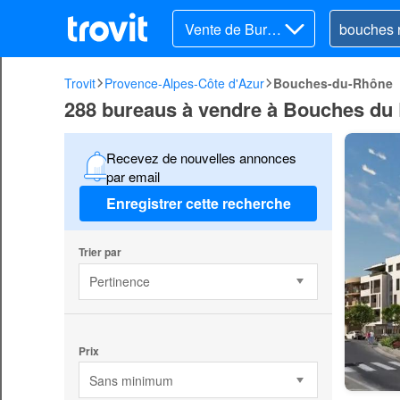
Vente de Burea
ux
Trovit
Provence-Alpes-Côte d'Azur
Bouches-du-Rhône
288 bureaus à vendre à Bouches du
Recevez de nouvelles annonces
par email
Enregistrer cette recherche
Trier par
Pertinence
Prix
Sans minimum