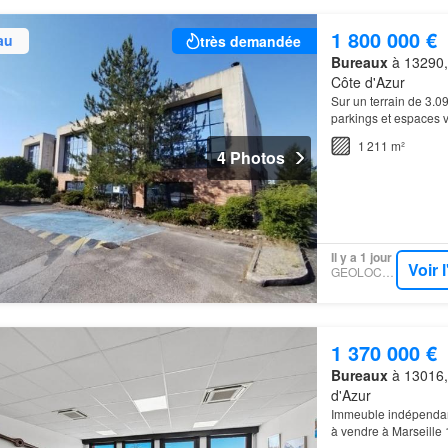
1 800 000 €
au
très demandée
Bureaux
à 13290,
Côte d'Azur
Sur un terrain de 3.
parkings et espaces v
bureaux.CBRE leader 
1 211 m²
4 Photos
Il y a 1 jour
Voir 
GEOLOCAUX
1 370 000 €
Bureaux
à 13016,
d'Azur
Immeuble indépenda
à vendre à Marseille 
des grands axes et 