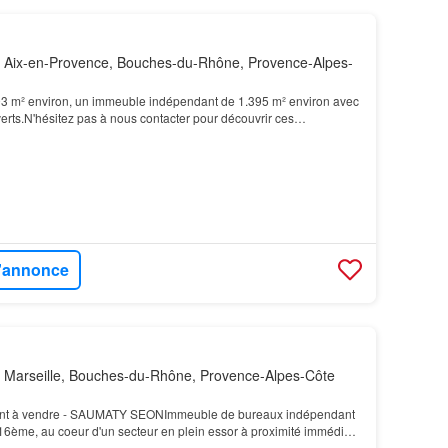
 Aix-en-Provence, Bouches-du-Rhône, Provence-Alpes-
093 m² environ, un immeuble indépendant de 1.395 m² environ avec
erts.N'hésitez pas à nous contacter pour découvrir ces
mondial en Immobilier d'entreprise est à vot…
l'annonce
 Marseille, Bouches-du-Rhône, Provence-Alpes-Côte
nt à vendre - SAUMATY SEONImmeuble de bureaux indépendant
16ème, au coeur d'un secteur en plein essor à proximité immédiate
d'Euroméditerranée…