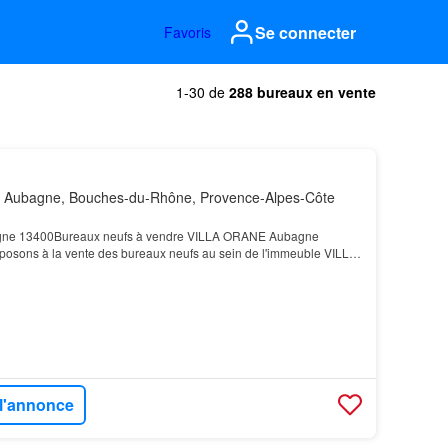
Se connecter
Favoris
1-30 de
288 bureaux en vente
 Aubagne, Bouches-du-Rhône, Provence-Alpes-Côte
gne 13400Bureaux neufs à vendre VILLA ORANE Aubagne
osons à la vente des bureaux neufs au sein de l'immeuble VILLA
itué à Aubagne, dans un environnement dynamique et ce…
 l'annonce