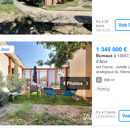
Il y a 22
Voir 
jours
GEOLOCAUX
1 345 000 €
 Jour
Bureaux
à 13007,
d'Azur
Iad France - Juliette
stratégique du 16ème
d'une surface d'envir
998 m²
4 Photos
Parking
Il y a 2 jours
Voi
LUXURYESTATE