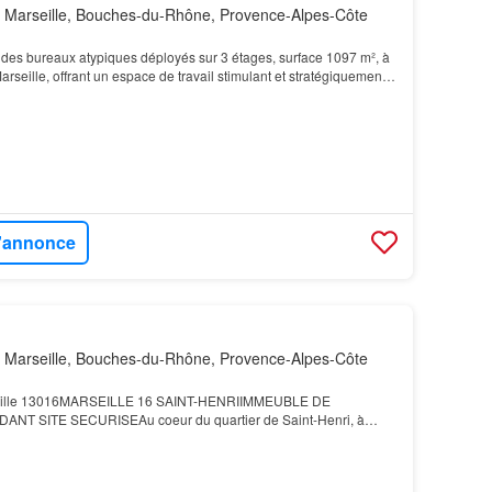
 Marseille, Bouches-du-Rhône, Provence-Alpes-Côte
es bureaux atypiques déployés sur 3 étages, surface 1097 m², à
rseille, offrant un espace de travail stimulant et stratégiquement
les entreprises en quête d'un li…
l'annonce
 Marseille, Bouches-du-Rhône, Provence-Alpes-Côte
seille 13016MARSEILLE 16 SAINT-HENRIIMMEUBLE DE
T SITE SECURISEAu coeur du quartier de Saint-Henri, à
des axes autoroutiers et du périmètre Euroméditerranée, nous vous