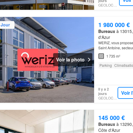
jours
GEOLOCAUX
1 980 000 €
 Jour
Bureaux
à 13015,
d'Azur
WERIZ, vous propose 
Saint Antoine, secteu
normes PMR, les loca
1 735 m²
Voir la photo
Parking
Climatisati
Il y a 2
Voir 
jours
GEOLOCAUX
145 000 €
Bureaux
à 13290,
Côte d'Azur