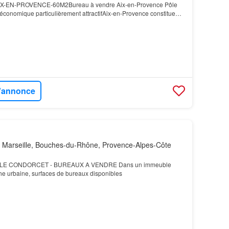
-EN-PROVENCE-60M2Bureau à vendre Aix-en-Provence Pôle
 économique particulièrement attractifAix-en-Provence constitue
archés tertiaires de la région Sud…
l'annonce
 Marseille, Bouches-du-Rhône, Provence-Alpes-Côte
 LE CONDORCET - BUREAUX A VENDRE Dans un immeuble
he urbaine, surfaces de bureaux disponibles