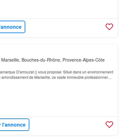
l'annonce
 Marseille, Bouches-du-Rhône, Provence-Alpes-Côte
 Lamarque D'arrouzat () vous propose: Situé dans un environnement
 arrondissement de Marseille, ce vaste immeuble professionnel
on 1 000 m² environ répartis sur 2…
r l'annonce