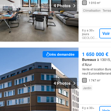
1 010 m²
4 Photos
Climatisation
Terra
Il y a 30+
Voir
jours
GEOLOCAUX
1 650 000 €
très demandée
Bureaux
à 13015,
d'Azur
Vente et location B
neuf Euroméditerrané
de bureaux au sein 
1 747 m²
4 Photos
Jardin
Il y a 30+
Voir