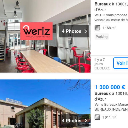
Bureaux
à 13001,
d'Azur
WERIZ vous propose d
vendre au coeur de Ma
bien situé.Idéal pour 
1 168 m²
4 Photos
Parking
Il y a 7
Voir 
jours
GEOLOCAUX
1 300 000 €
Bureaux
à 13016,
d'Azur
Vente Bureaux Mar
BUREAUX INDEPENDAN
proximité immédiate 
1 011 m²
pr…
4 Photos