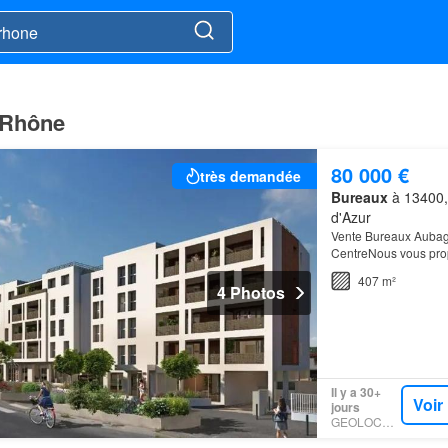
 Rhône
80 000 €
très demandée
Bureaux
à 13400,
d'Azur
Vente Bureaux Auba
CentreNous vous prop
ORANE, idéalement s
407 m²
4 Photos
Il y a 30+
Voir
jours
GEOLOCAUX