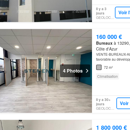
Il y a 3
Voir 
jours
GEOLOCAUX
160 000 €
Bureaux
à 13290,
Côte d'Azur
VENTE-BUREAUX-AIX
favorable au dévelop
économique, Aix-en-P
72 m²
4 Photos
Climatisation
Il y a 30+
Voir
jours
GEOLOCAUX
1 800 000 €