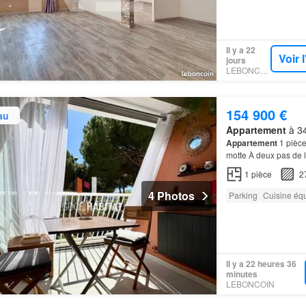
Il y a 22
Voir 
jours
LEBONCOIN
154 900 €
au
Appartement
à 34
Appartement
1 pièce
motte À deux pas de 
Entièrement rénové, 
1
pièce
2
4 Photos
Parking
Cuisine éq
Il y a 22 heures 36
minutes
LEBONCOIN