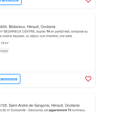
600, Bédarieux, Hérault, Occitanie
9 m² BEDARIEUX CENTRE, duplex
T4
en parfait état, composé au
e cuisine équipée, un séjour, une chambre, une salle
119 m²
rrasse
l'annonce
725, Saint-André-de-Sangonis, Hérault, Occitanie
s 62 m² Exclusivité - Découvrez cet
appartement T3
lumineux,