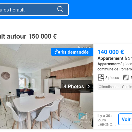
lt autour 150 000 €
140 000 €
très demandée
Appartement
à 34
Appartement
3 pièce
commune de Pomero
3
pièces
4 Photos
Climatisation
Cuisi
Il y a 30+
Voir
jours
LEBONCOIN