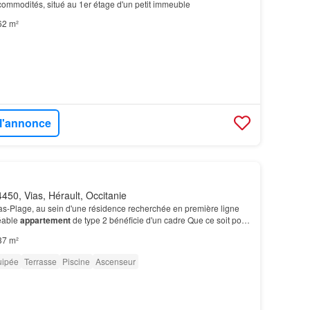
commodités, situé au 1er étage d'un petit immeuble
62 m²
 l'annonce
450, Vias, Hérault, Occitanie
as-Plage, au sein d'une résidence recherchée en première ligne
réable
appartement
de type 2 bénéficie d'un cadre Que ce soit pour
ale, un pied-à-terre en bord de…
37 m²
uipée
Terrasse
Piscine
Ascenseur