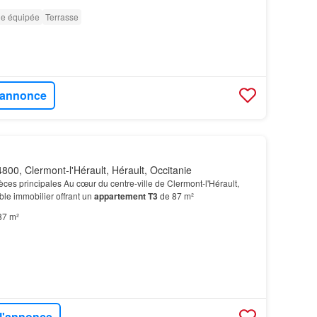
ne équipée
Terrasse
l'annonce
800, Clermont-l'Hérault, Hérault, Occitanie
èces principales Au cœur du centre-ville de Clermont-l'Hérault,
le immobilier offrant un
appartement T3
de 87 m²
87 m²
 l'annonce