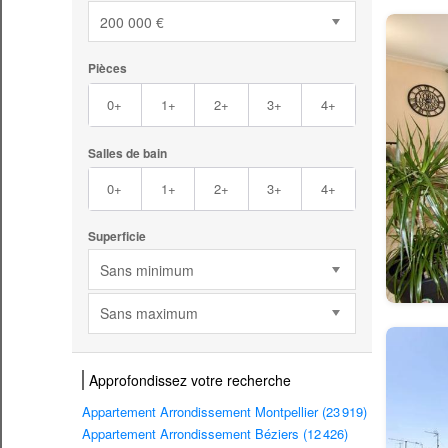
200 000 €
Pièces
0+
1+
2+
3+
4+
Salles de bain
0+
1+
2+
3+
4+
Superficie
Sans minimum
Sans maximum
Approfondissez votre recherche
Appartement Arrondissement Montpellier (23 919)
Appartement Arrondissement Béziers (12 426)