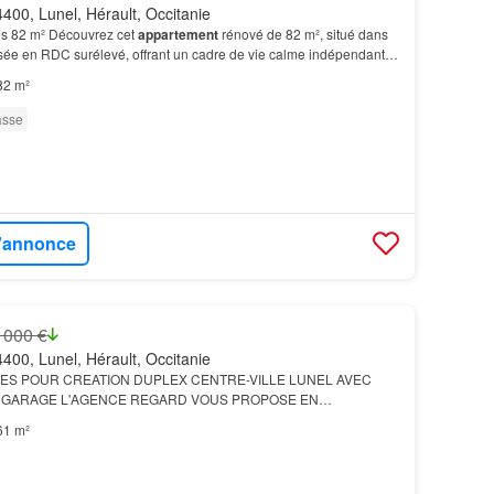
400, Lunel, Hérault, Occitanie
s 82 m² Découvrez cet
appartement
rénové de 82 m², situé dans
sée en RDC surélevé, offrant un cadre de vie calme indépendante,
loggia fermée - 4 chambres, dont une av…
82 m²
asse
l'annonce
 000 €
400, Lunel, Hérault, Occitanie
ES POUR CREATION DUPLEX CENTRE-VILLE LUNEL AVEC
E GARAGE L'AGENCE REGARD VOUS PROPOSE EN
EAU
T2
AVEC COMBLES Magnifique
T2
, situé au 2ème étage, au
61 m²
 de Lune…