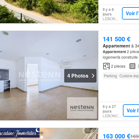
Il y a 8
Voir 
jours
LEBONCOIN
141 500 €
Appartement
à 34
Appartement
2 pièce
logements construite
une copropriété au sy
2
pièces
4 Photos
Parking
Cuisine éq
Il y a 27
Voir 
jours
LEBONCOIN
163 000 €
169