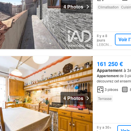
4 Photos
Climatisation
Cuisi
Il y a 8
Voir 
jours
LEBONCOIN
161 250 €
Appartement
à 34
Appartement
de 3 pi
découvrez cet ensemb
3
pièces
4 Photos
Terrasse
Il y a 30+
Voir