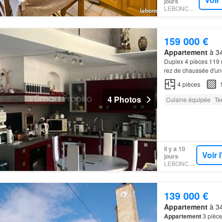
jours
LEBONCOIN
159 000 €
Appartement
à 34
Duplex 4 pièces 11
rez de chaussée d'un
4
pièces
4 Photos
Cuisine équipée
Te
Il y a 10
Voir 
jours
LEBONCOIN
139 000 €
Appartement
à 34
Appartement
3 pièce