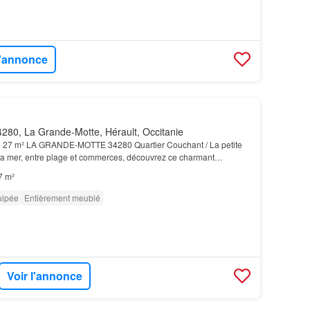
l'annonce
280, La Grande-Motte, Hérault, Occitanie
 27 m² LA GRANDE-MOTTE 34280 Quartier Couchant / La petite
la mer, entre plage et commerces, découvrez ce charmant
cet
appartement
a été pensé pour offrir confort et…
7 m²
uipée
Entièrement meublé
Voir l'annonce