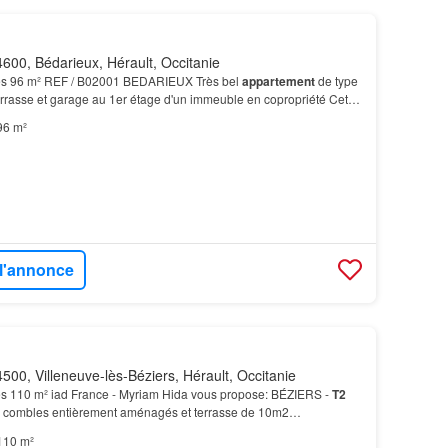
600, Bédarieux, Hérault, Occitanie
es 96 m² REF / B02001 BEDARIEUX Très bel
appartement
de type
errasse et garage au 1er étage d'un immeuble en copropriété Cet
arfait état et ne nécessite aucuns travaux…
96 m²
 l'annonce
500, Villeneuve-lès-Béziers, Hérault, Occitanie
s 110 m² iad France - Myriam Hida vous propose: BÉZIERS -
T2
s combles entièrement aménagés et terrasse de 10m2…
110 m²