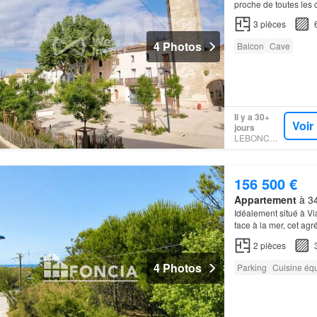
proche de toutes les 
3
pièces
4 Photos
Balcon
Cave
Il y a 30+
Voir
jours
LEBONCOIN
156 500 €
Appartement
à 34
Idéalement situé à Vi
face à la mer, cet ag
une résidence princip
2
pièces
4 Photos
Parking
Cuisine éq