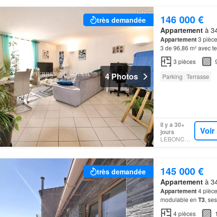
146 000 €
très demandée
Appartement
à 34
Appartement
3 pièc
3 de 96,86 m² avec t
appartement
est en p
3
pièces
4 Photos
Parking
Terrasse
Il y a 30+
Voir
jours
LEBONCOIN
145 000 €
très demandée
Appartement
à 34
Appartement
4 pièce
modulable en
T3
, se
4
pièces