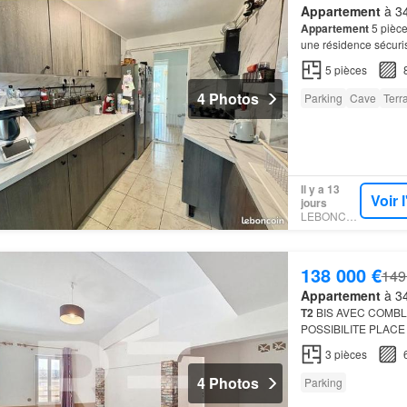
Appartement
à 34
Appartement
5 pièce
une résidence sécuri
donnant accès à une 
5
pièces
4 Photos
Parking
Cave
Terr
Il y a 13
Voir 
jours
LEBONCOIN
138 000 €
149
Appartement
à 34
T2
BIS AVEC COMBL
POSSIBILITE PLAC
EXCLUSIVITE CE B
3
pièces
cœur du centre-ville
4 Photos
Parking