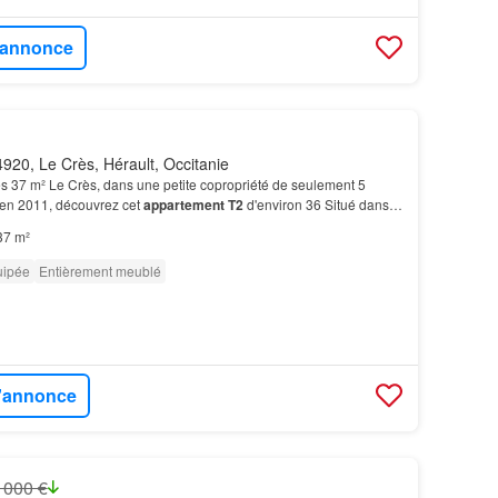
l'annonce
920, Le Crès, Hérault, Occitanie
s 37 m² Le Crès, dans une petite copropriété de seulement 5
 en 2011, découvrez cet
appartement T2
d'environ 36 Situé dans
ndic bénévole et aux faibles charges, à pr…
37 m²
uipée
Entièrement meublé
l'annonce
 000 €