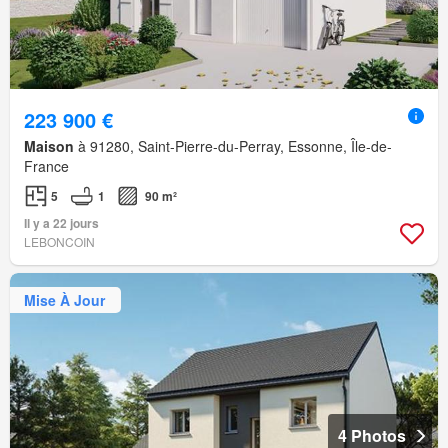
223 900 €
Maison
à 91280, Saint-Pierre-du-Perray, Essonne, Île-de-
France
5
1
90 m²
Il y a 22 jours
LEBONCOIN
Mise À Jour
4 Photos