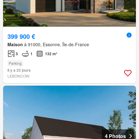
399 900 €
Maison
à 91000, Essonne, Île-de-France
5
1
132 m²
Parking
Il y a 23 jours
LEBONCOIN
4 Photos