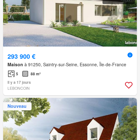
293 900 €
Maison
à 91250, Saintry-sur-Seine, Essonne, Île-de-France
5
88 m²
Il y a 17 jours
LEBONCOIN
Nouveau