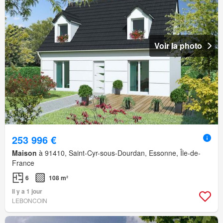
Voir la photo
253 996 €
Maison
à 91410, Saint-Cyr-sous-Dourdan, Essonne, Île-de-
France
6
108 m²
Il y a 1 jour
LEBONCOIN