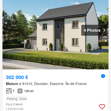
4 Photos
302 000 €
Maison
à 91410, Dourdan, Essonne, Île-de-France
7
120 m²
Parking
Cave
Il y a 3 jours
LEBONCOIN