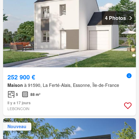
4 Photos
252 900 €
Maison
à 91590, La Ferté-Alais, Essonne, Île-de-France
5
88 m²
Il y a 17 jours
LEBONCOIN
Nouveau