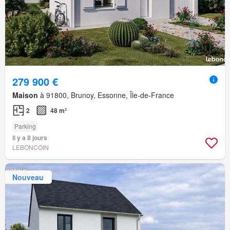
279 900 €
Maison
à 91800, Brunoy, Essonne, Île-de-France
2
48 m²
Parking
Il y a 8 jours
LEBONCOIN
Nouveau