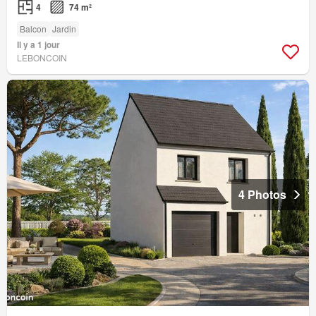
4
74 m²
Balcon
Jardin
Il y a 1 jour
LEBONCOIN
4 Photos