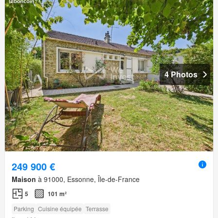
4 Photos
249 900 €
Maison
à 91000, Essonne, Île-de-France
5
101 m²
Parking
Cuisine équipée
Terrasse