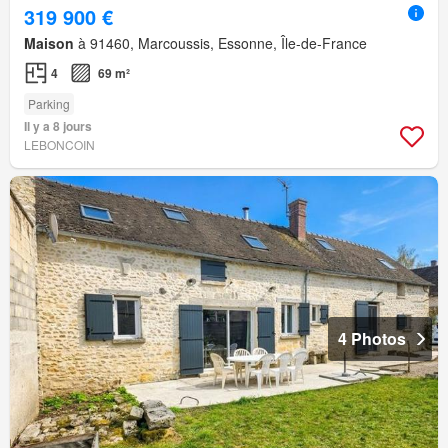
319 900 €
Maison
à 91460, Marcoussis, Essonne, Île-de-France
4
69 m²
Parking
Il y a 8 jours
LEBONCOIN
4 Photos