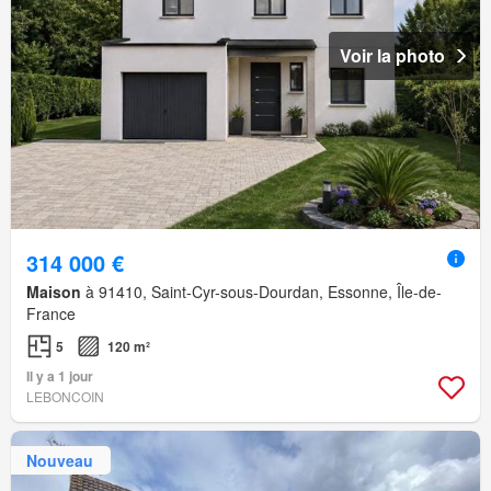
Voir la photo
314 000 €
Maison
à 91410, Saint-Cyr-sous-Dourdan, Essonne, Île-de-
France
5
120 m²
Il y a 1 jour
LEBONCOIN
Nouveau