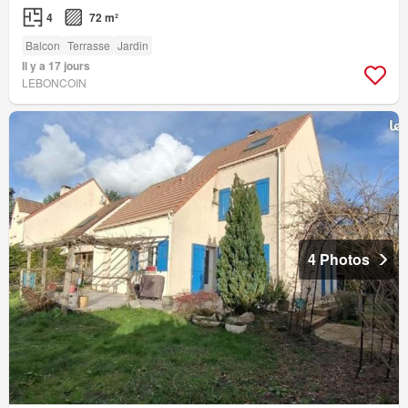
4
72 m²
Balcon
Terrasse
Jardin
Il y a 17 jours
LEBONCOIN
4 Photos