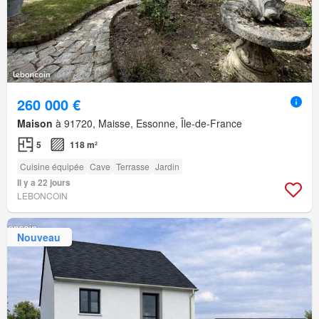
260 000 €
Maison
à 91720, Maisse, Essonne, Île-de-France
5
118 m²
Cuisine équipée
Cave
Terrasse
Jardin
Il y a 22 jours
LEBONCOIN
Nouveau