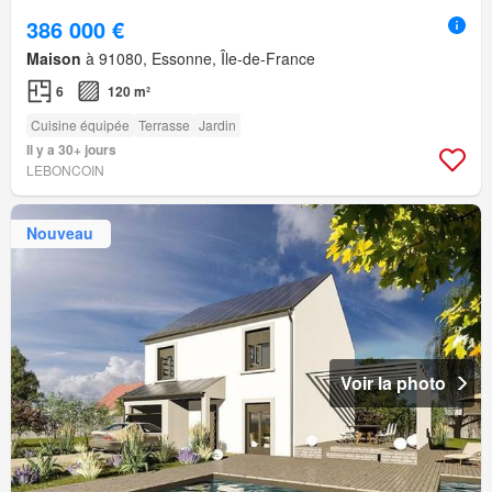
386 000 €
Maison
à 91080, Essonne, Île-de-France
6
120 m²
Cuisine équipée
Terrasse
Jardin
Il y a 30+ jours
LEBONCOIN
Nouveau
Voir la photo