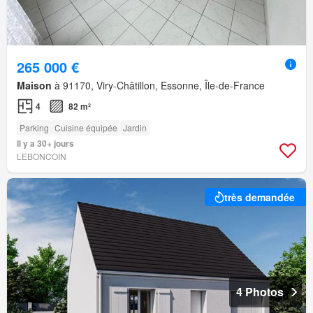
265 000 €
Maison
à 91170, Viry-Châtillon, Essonne, Île-de-France
4
82 m²
Parking
Cuisine équipée
Jardin
Il y a 30+ jours
LEBONCOIN
très demandée
4 Photos