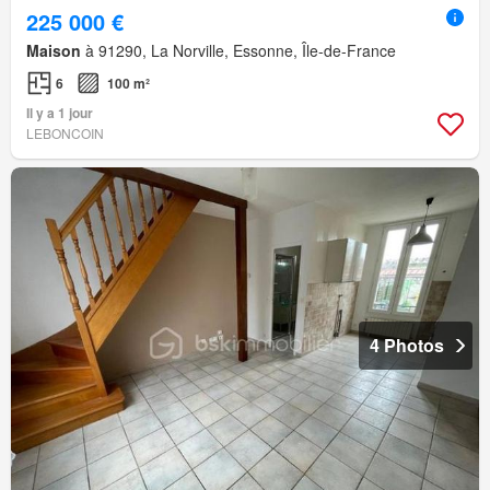
225 000 €
Maison
à 91290, La Norville, Essonne, Île-de-France
6
100 m²
Il y a 1 jour
LEBONCOIN
4 Photos