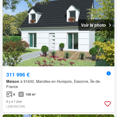
Voir la photo
311 996 €
Maison
à 91630, Marolles-en-Hurepoix, Essonne, Île-de-
France
6
108 m²
Il y a 1 jour
LEBONCOIN