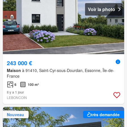
Voir la photo
243 000 €
Maison
à 91410, Saint-Cyr-sous-Dourdan, Essonne, Île-de-
France
6
100 m²
Il y a 1 jour
LEBONCOIN
Nouveau
très demandée