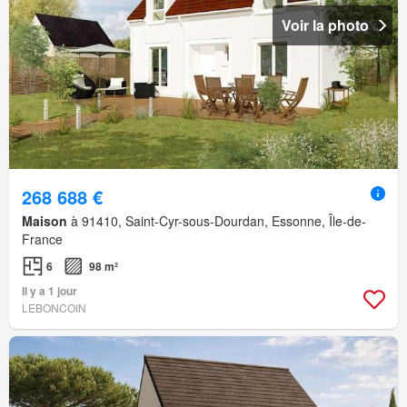
Voir la photo
268 688 €
Maison
à 91410, Saint-Cyr-sous-Dourdan, Essonne, Île-de-
France
6
98 m²
Il y a 1 jour
LEBONCOIN