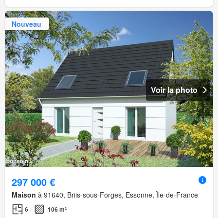
Nouveau
Voir la photo
297 000 €
Maison
à 91640, Briis-sous-Forges, Essonne, Île-de-France
6
106 m²