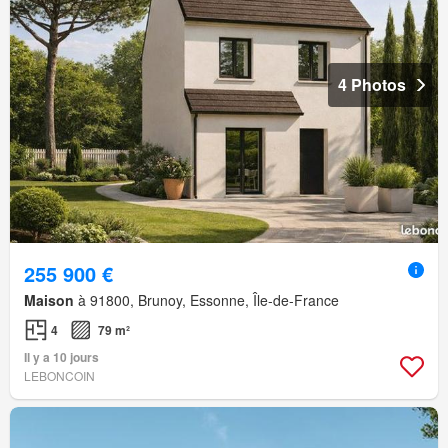
4 Photos
255 900 €
Maison
à 91800, Brunoy, Essonne, Île-de-France
4
79 m²
Il y a 10 jours
LEBONCOIN