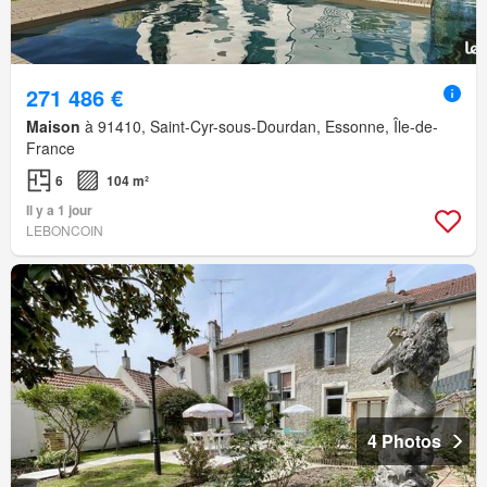
271 486 €
Maison
à 91410, Saint-Cyr-sous-Dourdan, Essonne, Île-de-
France
6
104 m²
Il y a 1 jour
LEBONCOIN
4 Photos