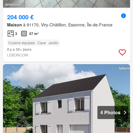
204 000 €
Maison
à 91170, Viry-Châtillon, Essonne, Île-de-France
3
47 m²
Cuisine équipée
Cave
Jardin
Il y a 30+ jours
LEBONCOIN
4 Photos