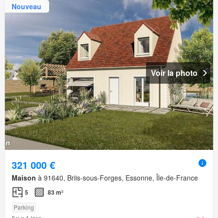
Nouveau
Voir la photo
321 000 €
Maison
à 91640, Briis-sous-Forges, Essonne, Île-de-France
5
83 m²
Parking
Il y a 1 jour