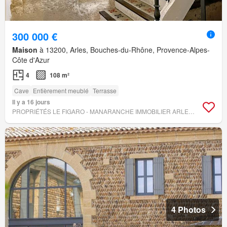
300 000 €
Maison
à 13200, Arles, Bouches-du-Rhône, Provence-Alpes-
Côte d'Azur
4
108 m²
Cave
Entièrement meublé
Terrasse
Il y a 16 jours
PROPRIÉTÉS LE FIGARO - MANARANCHE IMMOBILIER ARLESIENNE DE GESTION
4 Photos