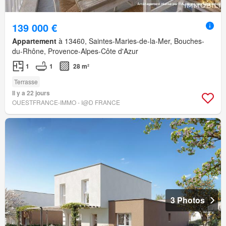
139 000 €
Appartement
à 13460, Saintes-Maries-de-la-Mer, Bouches-
du-Rhône, Provence-Alpes-Côte d'Azur
1
1
28 m²
Terrasse
Il y a 22 jours
OUESTFRANCE-IMMO - I@D FRANCE
3 Photos