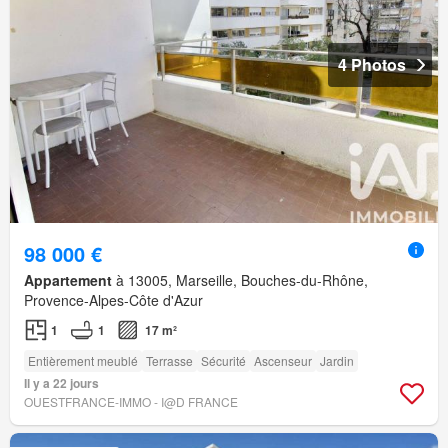
4 Photos
98 000 €
Appartement
à 13005, Marseille, Bouches-du-Rhône,
Provence-Alpes-Côte d'Azur
1
1
17 m²
Entièrement meublé
Terrasse
Sécurité
Ascenseur
Jardin
Il y a 22 jours
OUESTFRANCE-IMMO - I@D FRANCE