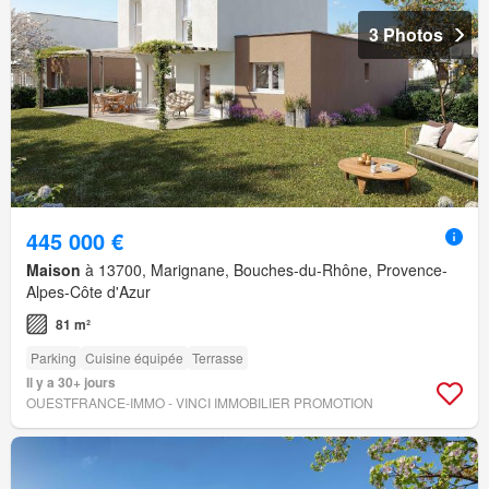
3 Photos
445 000 €
Maison
à 13700, Marignane, Bouches-du-Rhône, Provence-
Alpes-Côte d'Azur
81 m²
Parking
Cuisine équipée
Terrasse
Il y a 30+ jours
OUESTFRANCE-IMMO - VINCI IMMOBILIER PROMOTION