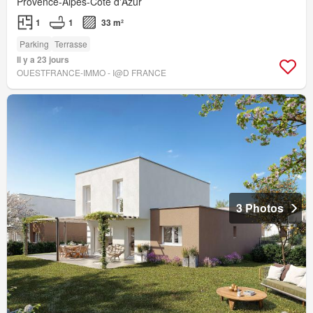
Provence-Alpes-Côte d'Azur
1
1
33 m²
Parking
Terrasse
Il y a 23 jours
OUESTFRANCE-IMMO - I@D FRANCE
3 Photos