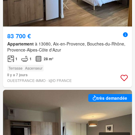
83 700 €
Appartement
à 13080, Aix-en-Provence, Bouches-du-Rhône,
Provence-Alpes-Côte d'Azur
1
1
28 m²
Terrasse
Ascenseur
Il y a 7 jours
OUESTFRANCE-IMMO - I@D FRANCE
très demandée