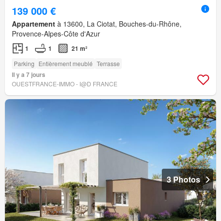
139 000 €
Appartement
à 13600, La Ciotat, Bouches-du-Rhône,
Provence-Alpes-Côte d'Azur
1
1
21 m²
Parking
Entièrement meublé
Terrasse
Il y a 7 jours
OUESTFRANCE-IMMO - I@D FRANCE
3 Photos