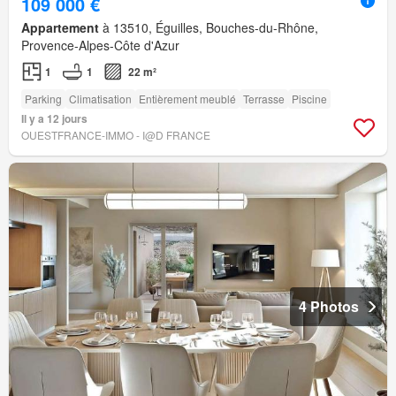
109 000 €
Appartement
à 13510, Éguilles, Bouches-du-Rhône,
Provence-Alpes-Côte d'Azur
1
1
22 m²
Parking
Climatisation
Entièrement meublé
Terrasse
Piscine
Il y a 12 jours
OUESTFRANCE-IMMO - I@D FRANCE
4 Photos