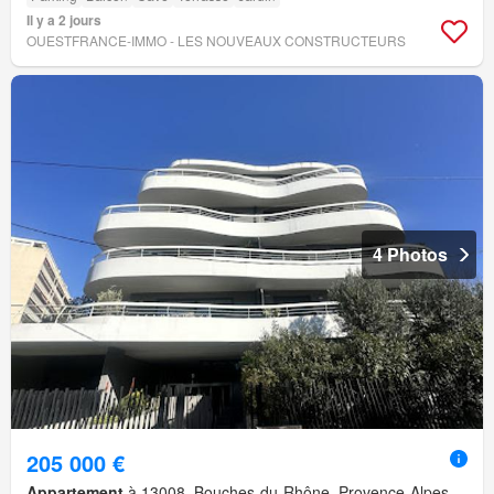
Il y a 2 jours
OUESTFRANCE-IMMO - LES NOUVEAUX CONSTRUCTEURS
4 Photos
205 000 €
Appartement
à 13008, Bouches-du-Rhône, Provence-Alpes-