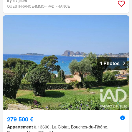
Il y a 7 jours
OUESTFRANCE-IMMO - I@D FRANCE
4 Photos
279 500 €
Appartement
à 13600, La Ciotat, Bouches-du-Rhône,