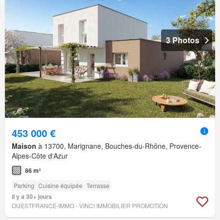
3 Photos
453 000 €
Maison
à 13700, Marignane, Bouches-du-Rhône, Provence-
Alpes-Côte d'Azur
86 m²
Parking
Cuisine équipée
Terrasse
Il y a 30+ jours
OUESTFRANCE-IMMO - VINCI IMMOBILIER PROMOTION