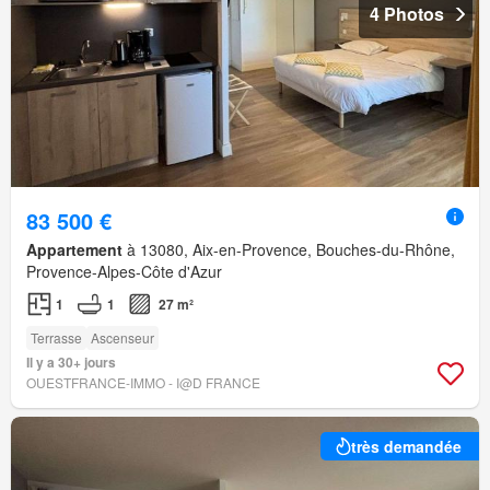
4 Photos
83 500 €
Appartement
à 13080, Aix-en-Provence, Bouches-du-Rhône,
Provence-Alpes-Côte d'Azur
1
1
27 m²
Terrasse
Ascenseur
Il y a 30+ jours
OUESTFRANCE-IMMO - I@D FRANCE
très demandée