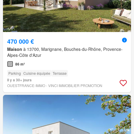
470 000 €
Maison
à 13700, Marignane, Bouches-du-Rhône, Provence-
Alpes-Côte d'Azur
86 m²
Parking
Cuisine équipée
Terrasse
Il y a 30+ jours
OUESTFRANCE-IMMO - VINCI IMMOBILIER PROMOTION