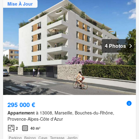
Mise À Jour
4 Photos
295 000 €
Appartement
à 13008, Marseille, Bouches-du-Rhône,
Provence-Alpes-Côte d'Azur
2
40 m²
Parking
Balcon
Cave
Terrasse
Jardin