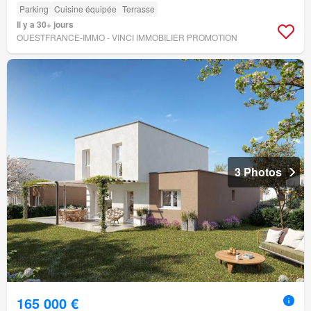
Parking
Cuisine équipée
Terrasse
Il y a 30+ jours
OUESTFRANCE-IMMO - VINCI IMMOBILIER PROMOTION
3 Photos
165 000 €