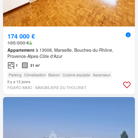
174 000 €
185 000 €
Appartement
à 13008, Marseille, Bouches-du-Rhône,
Provence-Alpes-Côte d'Azur
1
31 m²
Parking
Climatisation
Balcon
Cuisine équipée
Ascenseur
Il y a 12 jours
FIGARO IMMO - IMMOBILIERE DU THOLONET