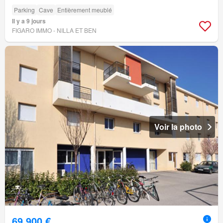
Parking
Cave
Entièrement meublé
Il y a 9 jours
FIGARO IMMO - NILLA ET BEN
Voir la photo
69 900 €