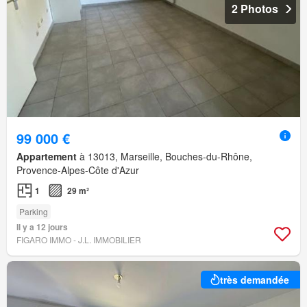
2 Photos
99 000 €
Appartement
à 13013, Marseille, Bouches-du-Rhône,
Provence-Alpes-Côte d'Azur
1
29 m²
Parking
Il y a 12 jours
FIGARO IMMO - J.L. IMMOBILIER
très demandée