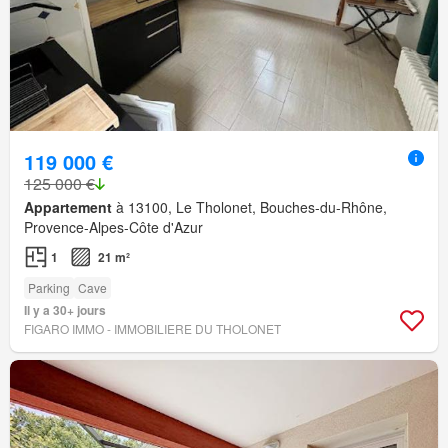
119 000 €
125 000 €
Appartement
à 13100, Le Tholonet, Bouches-du-Rhône,
Provence-Alpes-Côte d'Azur
1
21 m²
Parking
Cave
Il y a 30+ jours
FIGARO IMMO - IMMOBILIERE DU THOLONET