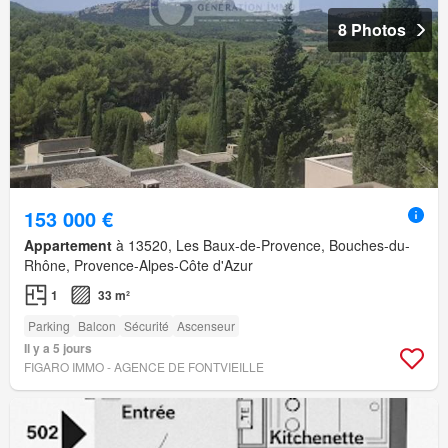
8 Photos
153 000 €
Appartement
à 13520, Les Baux-de-Provence, Bouches-du-
Rhône, Provence-Alpes-Côte d'Azur
1
33 m²
Parking
Balcon
Sécurité
Ascenseur
Il y a 5 jours
FIGARO IMMO - AGENCE DE FONTVIEILLE