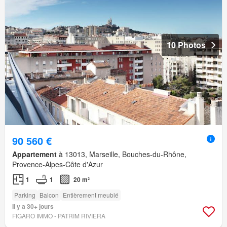
10 Photos
90 560 €
Appartement
à 13013, Marseille, Bouches-du-Rhône,
Provence-Alpes-Côte d'Azur
1
1
20 m²
Parking
Balcon
Entièrement meublé
Il y a 30+ jours
FIGARO IMMO - PATRIM RIVIERA