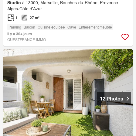
Studio
à 13000, Marseille, Bouches-du-Rhône, Provence-
Alpes-Côte d'Azur
1
27 m²
Parking
Balcon
Cuisine équipée
Cave
Entièrement meublé
Il y a 30+ jours
OUESTFRANCE-IMMO
12 Photos