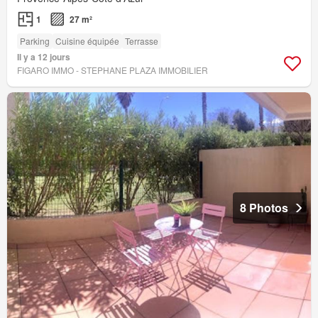
1
27 m²
Parking
Cuisine équipée
Terrasse
Il y a 12 jours
FIGARO IMMO - STEPHANE PLAZA IMMOBILIER
8 Photos