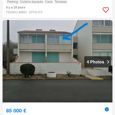
Parking
Cuisine équipée
Cave
Terrasse
Il y a 28 jours
FIGARO IMMO - EFFICITY
4 Photos
85 000 €