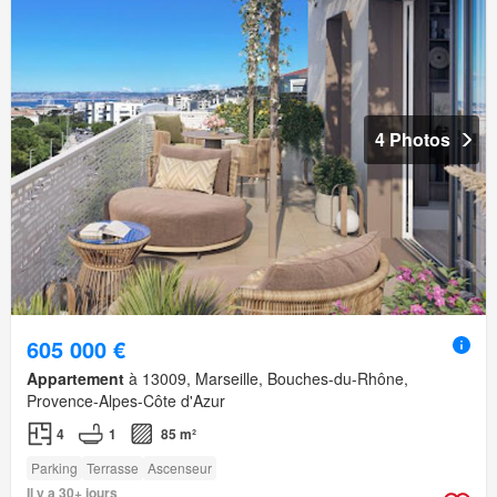
4 Photos
605 000 €
Appartement
à 13009, Marseille, Bouches-du-Rhône,
Provence-Alpes-Côte d'Azur
4
1
85 m²
Parking
Terrasse
Ascenseur
Il y a 30+ jours