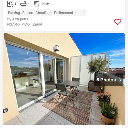
1
1
29 m²
Parking
Balcon
Chauffage
Entièrement meublé
Il y a 20 jours
FIGARO IMMO - ZEFIR
6 Photos