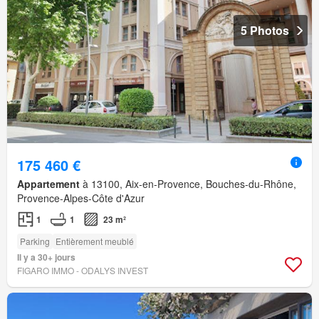
5 Photos
175 460 €
Appartement
à 13100, Aix-en-Provence, Bouches-du-Rhône,
Provence-Alpes-Côte d'Azur
1
1
23 m²
Parking
Entièrement meublé
Il y a 30+ jours
FIGARO IMMO - ODALYS INVEST