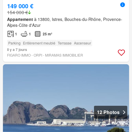
149 000 €
154 000 €
Appartement
à 13800, Istres, Bouches-du-Rhône, Provence-
Alpes-Côte d'Azur
1
1
25 m²
Parking
Entièrement meublé
Terrasse
Ascenseur
Il y a 7 jours
FIGARO IMMO - ORPI - MIRAMAS IMMOBILIER
12 Photos