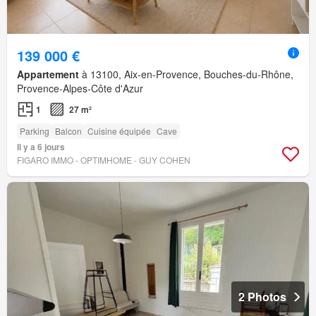
139 000 €
Appartement
à 13100, Aix-en-Provence, Bouches-du-Rhône,
Provence-Alpes-Côte d'Azur
1
27 m²
Parking
Balcon
Cuisine équipée
Cave
Il y a 6 jours
FIGARO IMMO - OPTIMHOME - GUY COHEN
2 Photos