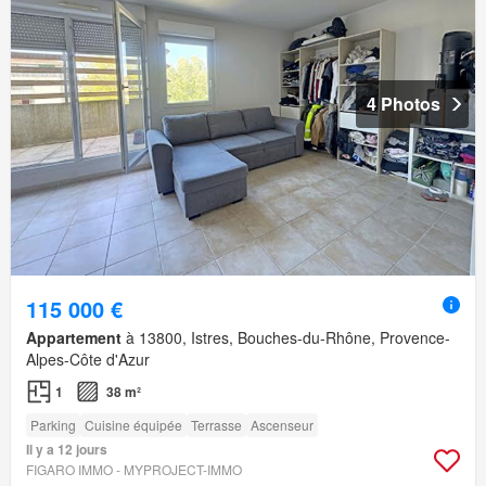
4 Photos
115 000 €
Appartement
à 13800, Istres, Bouches-du-Rhône, Provence-
Alpes-Côte d'Azur
1
38 m²
Parking
Cuisine équipée
Terrasse
Ascenseur
Il y a 12 jours
FIGARO IMMO - MYPROJECT-IMMO