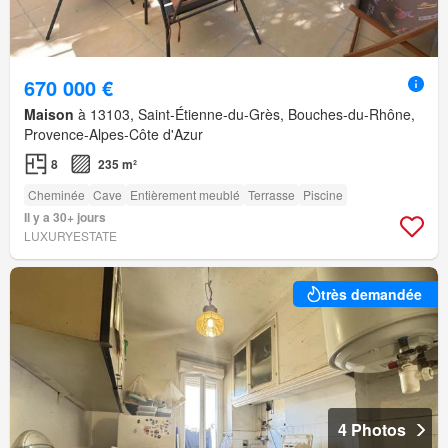
670 000 €
Maison
à 13103, Saint-Étienne-du-Grès, Bouches-du-Rhône,
Provence-Alpes-Côte d'Azur
8
235 m²
Cheminée
Cave
Entièrement meublé
Terrasse
Piscine
Il y a 30+ jours
LUXURYESTATE
très demandée
4 Photos