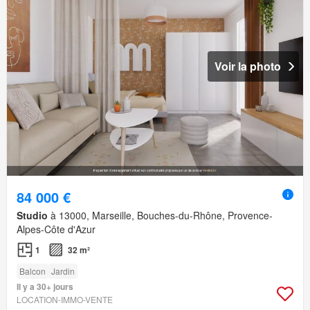
Voir la photo
84 000 €
Studio
à 13000, Marseille, Bouches-du-Rhône, Provence-
Alpes-Côte d'Azur
1
32 m²
Balcon
Jardin
Il y a 30+ jours
LOCATION-IMMO-VENTE