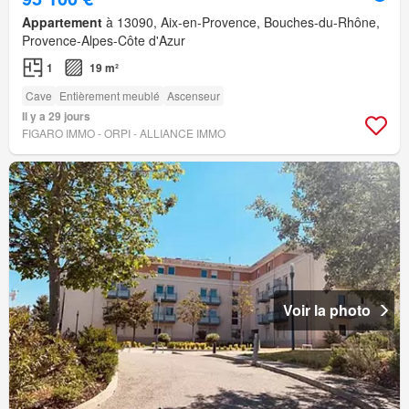
Appartement
à 13090, Aix-en-Provence, Bouches-du-Rhône,
Provence-Alpes-Côte d'Azur
1
19 m²
Cave
Entièrement meublé
Ascenseur
Il y a 29 jours
FIGARO IMMO - ORPI - ALLIANCE IMMO
Voir la photo