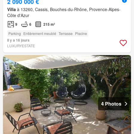
2 090 000 €
Villa
à 13260, Cassis, Bouches-du-Rhône, Provence-Alpes-
Côte d'Azur
9
6
215 m²
Parking
Entièrement meublé
Terrasse
Piscine
Il y a 16 jours
LUXURYESTATE
4 Photos