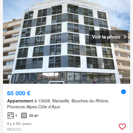
Voir la photo
65 000 €
Appartement
à 13008, Marseille, Bouches-du-Rhône,
Provence-Alpes-Côte d'Azur
1
25 m²
Il y a 30+ jours
BIEN´ICI