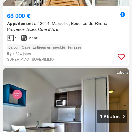
66 000 €
Appartement
à 13014, Marseille, Bouches-du-Rhône,
Provence-Alpes-Côte d'Azur
1
27 m²
Balcon
Cave
Entièrement meublé
Terrasse
Il y a 30+ jours
SUPERIMMO - SUPERIMMO
4 Photos