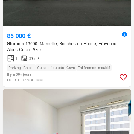
85 000 €
Studio
à 13000, Marseille, Bouches-du-Rhône, Provence-
Alpes-Côte d'Azur
1
27 m²
Parking
Balcon
Cuisine équipée
Cave
Entièrement meublé
Il y a 30+ jours
OUESTFRANCE-IMMO