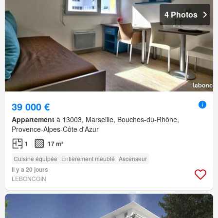
4 Photos
39 000 €
Appartement
à 13003, Marseille, Bouches-du-Rhône,
Provence-Alpes-Côte d'Azur
1
17 m²
Cuisine équipée
Entièrement meublé
Ascenseur
Il y a 20 jours
LEBONCOIN