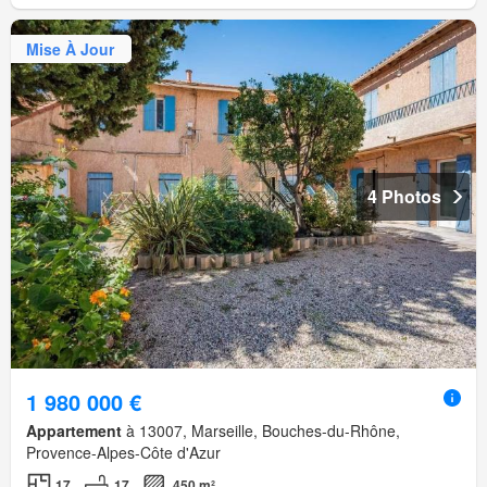
Mise À Jour
4 Photos
1 980 000 €
Appartement
à 13007, Marseille, Bouches-du-Rhône,
Provence-Alpes-Côte d'Azur
17
17
450 m²