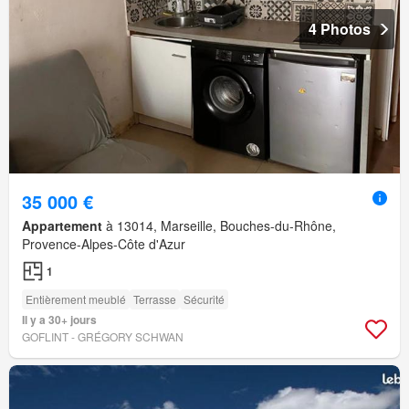
4 Photos
35 000 €
Appartement
à 13014, Marseille, Bouches-du-Rhône,
Provence-Alpes-Côte d'Azur
1
Entièrement meublé
Terrasse
Sécurité
Il y a 30+ jours
GOFLINT - GRÉGORY SCHWAN