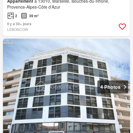
Appartement
à 13010, Marseille, Bouches-du-Rhône,
Provence-Alpes-Côte d'Azur
2
39 m²
Il y a 30+ jours
LEBONCOIN
4 Photos