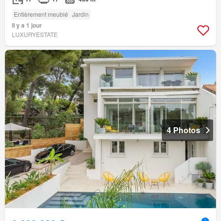
Entièrement meublé
Jardin
Il y a 1 jour
LUXURYESTATE
4 Photos