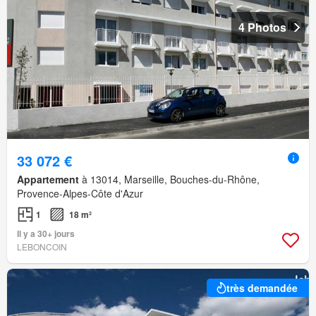
4 Photos
33 072 €
Appartement
à 13014, Marseille, Bouches-du-Rhône,
Provence-Alpes-Côte d'Azur
1
18 m²
Il y a 30+ jours
LEBONCOIN
très demandée