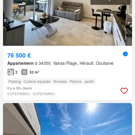
76 500 €
Appartement
à 34350, Valras-Plage, Hérault, Occitanie
2
52 m²
Parking
Cuisine équipée
Terrasse
Piscine
Jardin
Il y a 30+ jours
SUPERIMMO - SUPERIMMO