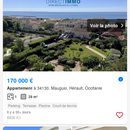
Voir la photo
170 000 €
Appartement
à 34130, Mauguio, Hérault, Occitanie
1
28 m²
Parking
Terrasse
Piscine
Court de tennis
Il y a 30+ jours
BIEN´ICI