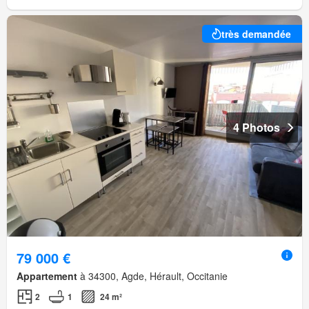
très demandée
4 Photos
79 000 €
Appartement
à 34300, Agde, Hérault, Occitanie
2
1
24 m²