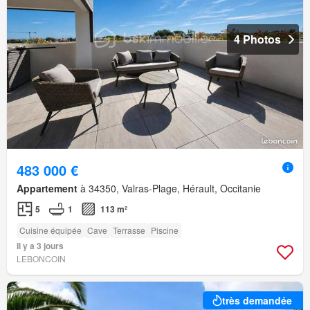
4 Photos
483 000 €
Appartement
à 34350, Valras-Plage, Hérault, Occitanie
5
1
113 m²
Cuisine équipée
Cave
Terrasse
Piscine
Il y a 3 jours
LEBONCOIN
très demandée