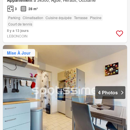
Appartement
à 34300, Agde, Hérault, Occitanie
3
28 m²
Parking
Climatisation
Cuisine équipée
Terrasse
Piscine
Court de tennis
Il y a 13 jours
LEBONCOIN
Mise À Jour
4 Photos