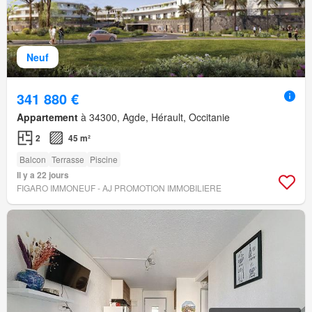
Neuf
341 880 €
Appartement
à 34300, Agde, Hérault, Occitanie
2
45 m²
Balcon
Terrasse
Piscine
Il y a 22 jours
FIGARO IMMONEUF - AJ PROMOTION IMMOBILIERE