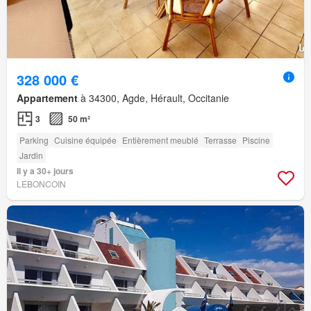
328 000 €
Appartement
à 34300, Agde, Hérault, Occitanie
3
50 m²
Parking
Cuisine équipée
Entièrement meublé
Terrasse
Piscine
Jardin
Il y a 30+ jours
LEBONCOIN