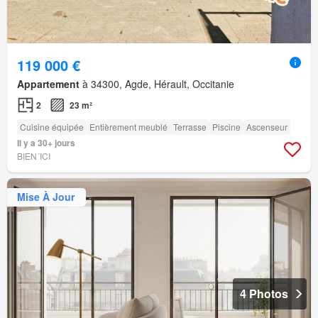
119 000 €
Appartement
à 34300, Agde, Hérault, Occitanie
2
23 m²
Cuisine équipée
Entièrement meublé
Terrasse
Piscine
Ascenseur
Il y a 30+ jours
BIEN´ICI
Mise À Jour
4 Photos