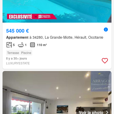
545 000 €
Appartement
à 34280, La Grande-Motte, Hérault, Occitanie
5
1
110 m²
Terrasse
Piscine
Il y a 30+ jours
LUXURYESTATE
Voir la photo