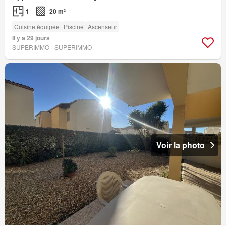
1
20 m²
Cuisine équipée
Piscine
Ascenseur
Il y a 29 jours
SUPERIMMO - SUPERIMMO
Voir la photo