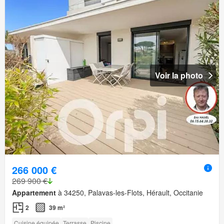
Voir la photo
266 000 €
269 900 €
Appartement
à 34250, Palavas-les-Flots, Hérault, Occitanie
2
39 m²
Cuisine équipée
Terrasse
Piscine