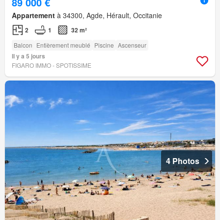
89 000 €
Appartement
à 34300, Agde, Hérault, Occitanie
2
1
32 m²
Balcon
Entièrement meublé
Piscine
Ascenseur
Il y a 5 jours
FIGARO IMMO - SPOTISSIME
4 Photos