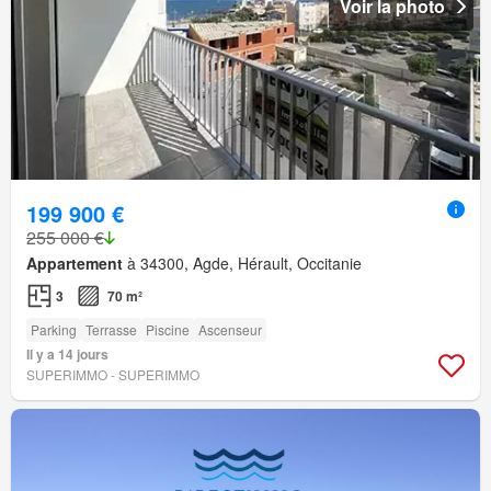
Voir la photo
199 900 €
255 000 €
Appartement
à 34300, Agde, Hérault, Occitanie
3
70 m²
Parking
Terrasse
Piscine
Ascenseur
Il y a 14 jours
SUPERIMMO - SUPERIMMO