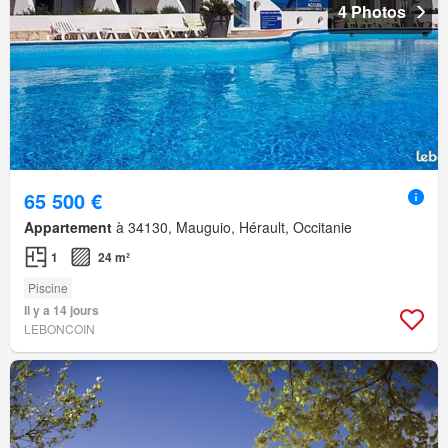
4 Photos
65 500 €
Appartement
à 34130, Mauguio, Hérault, Occitanie
1
24 m²
Piscine
Il y a 14 jours
LEBONCOIN