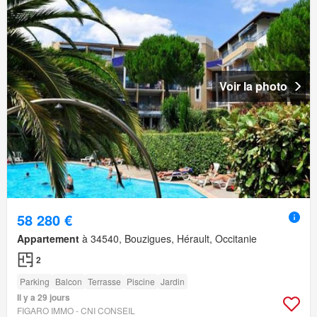
Voir la photo
58 280 €
Appartement
à 34540, Bouzigues, Hérault, Occitanie
2
Parking
Balcon
Terrasse
Piscine
Jardin
Il y a 29 jours
FIGARO IMMO - CNI CONSEIL