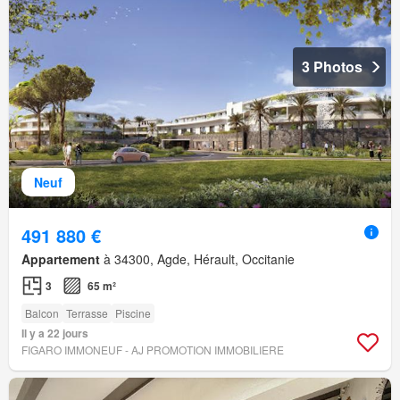
3 Photos
Neuf
491 880 €
Appartement
à 34300, Agde, Hérault, Occitanie
3
65 m²
Balcon
Terrasse
Piscine
Il y a 22 jours
FIGARO IMMONEUF - AJ PROMOTION IMMOBILIERE