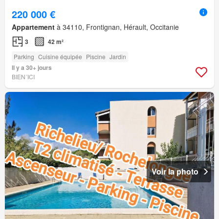
220 000 €
Appartement
à 34110, Frontignan, Hérault, Occitanie
3
42 m²
Parking
Cuisine équipée
Piscine
Jardin
Il y a 30+ jours
BIEN´ICI
Voir la photo