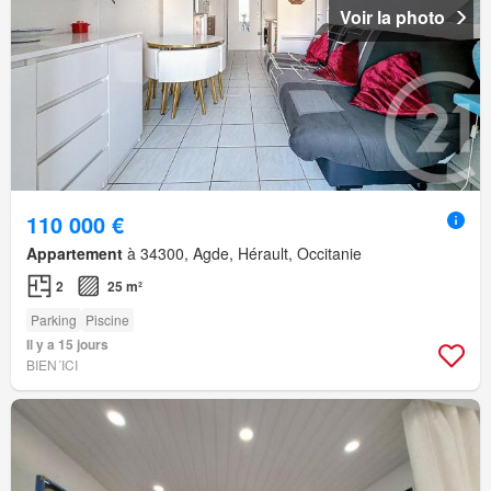
Voir la photo
110 000 €
Appartement
à 34300, Agde, Hérault, Occitanie
2
25 m²
Parking
Piscine
Il y a 15 jours
BIEN´ICI