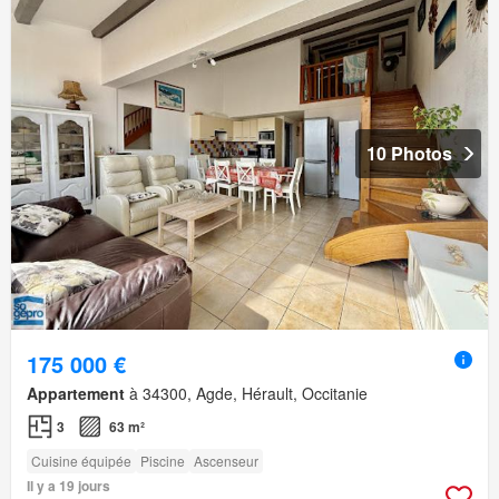
10 Photos
175 000 €
Appartement
à 34300, Agde, Hérault, Occitanie
3
63 m²
Cuisine équipée
Piscine
Ascenseur
Il y a 19 jours