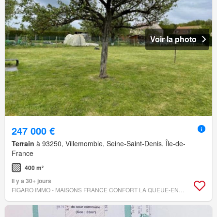
Voir la photo
247 000 €
Terrain
à 93250, Villemomble, Seine-Saint-Denis, Île-de-
France
400 m²
Il y a 30+ jours
FIGARO IMMO - MAISONS FRANCE CONFORT LA QUEUE-EN-BRIE