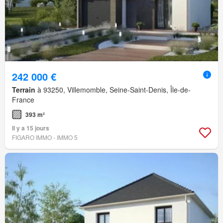
242 000 €
Terrain
à 93250, Villemomble, Seine-Saint-Denis, Île-de-
France
393 m²
Il y a 15 jours
FIGARO IMMO - IMMO 5