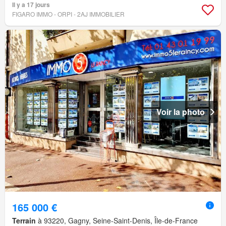
Il y a 17 jours
FIGARO IMMO - ORPI - 2AJ IMMOBILIER
Voir la photo
165 000 €
Terrain
à 93220, Gagny, Seine-Saint-Denis, Île-de-France