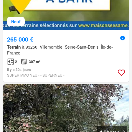
Neuf
265 000 €
Terrain
à 93250, Villemomble, Seine-Saint-Denis, Île-de-
France
2
307 m²
Il y a 30+ jours
SUPERIMMO NEUF - SUPERNEUF