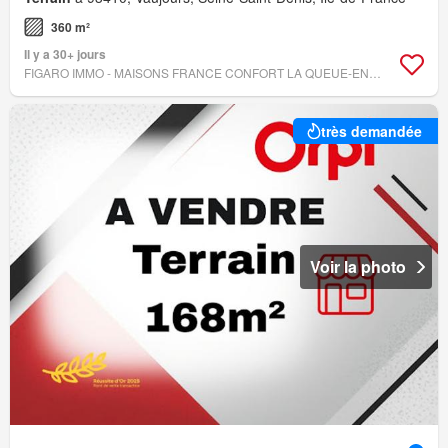
360 m²
Il y a 30+ jours
FIGARO IMMO - MAISONS FRANCE CONFORT LA QUEUE-EN-BRIE
très demandée
Voir la photo