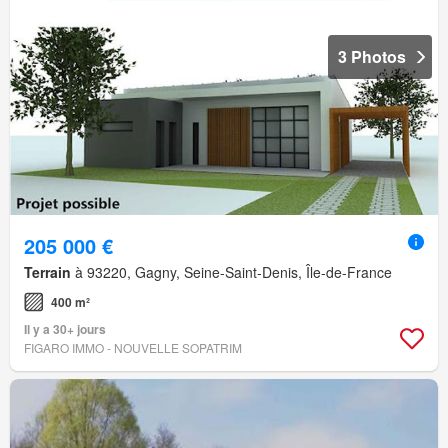
3 Photos
205 000 €
Terrain
à 93220, Gagny, Seine-Saint-Denis, Île-de-France
400 m²
Il y a 30+ jours
FIGARO IMMO - NOUVELLE SOPATRIM