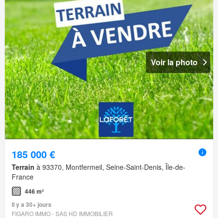
Voir la photo
185 000 €
Terrain
à 93370, Montfermeil, Seine-Saint-Denis, Île-de-
France
446 m²
Il y a 30+ jours
FIGARO IMMO - SAS HD IMMOBILIER