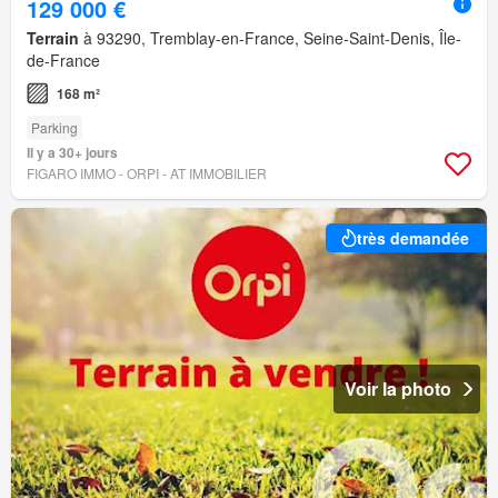
129 000 €
Terrain
à 93290, Tremblay-en-France, Seine-Saint-Denis, Île-
de-France
168 m²
Parking
Il y a 30+ jours
FIGARO IMMO - ORPI - AT IMMOBILIER
très demandée
Voir la photo