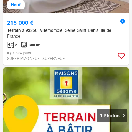
Neuf
215 000 €
Terrain
à 93250, Villemomble, Seine-Saint-Denis, Île-de-
France
2
300 m²
Il y a 30+ jours
SUPERIMMO NEUF - SUPERNEUF
4 Photos