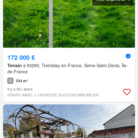
172 000 €
Terrain
à 93290, Tremblay-en-France, Seine-Saint-Denis, Île-
de-France
334 m²
Il y a 30+ jours
FIGARO IMMO - L?ADRESSE SUCCESS IMMOBILIER