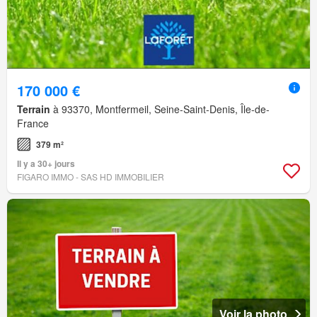
170 000 €
Terrain
à 93370, Montfermeil, Seine-Saint-Denis, Île-de-
France
379 m²
Il y a 30+ jours
FIGARO IMMO - SAS HD IMMOBILIER
Voir la photo