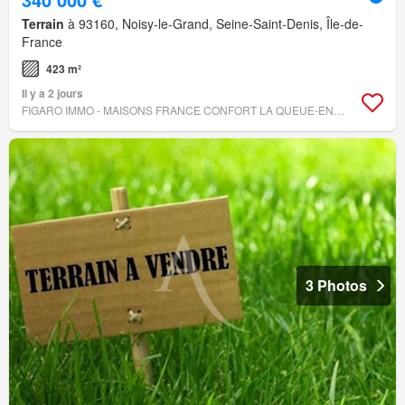
Terrain
à 93160, Noisy-le-Grand, Seine-Saint-Denis, Île-de-
France
423 m²
Il y a 2 jours
FIGARO IMMO - MAISONS FRANCE CONFORT LA QUEUE-EN-BRIE
3 Photos