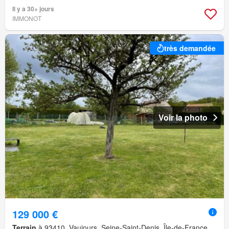
Il y a 30+ jours
IMMONOT
très demandée
Voir la photo
129 000 €
Terrain
à 93410, Vaujours, Seine-Saint-Denis, Île-de-France