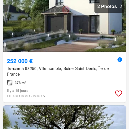
2 Photos
252 000 €
Terrain
à 93250, Villemomble, Seine-Saint-Denis, Île-de-
France
378 m²
Il y a 15 jours
FIGARO IMMO - IMMO 5