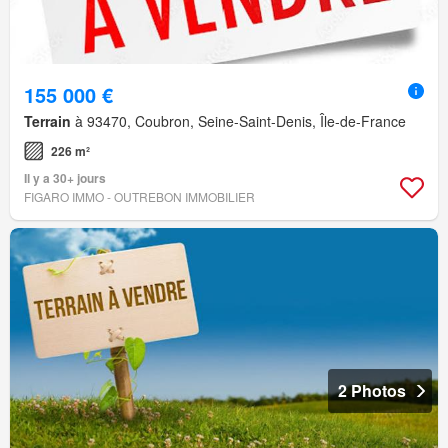
155 000 €
Terrain
à 93470, Coubron, Seine-Saint-Denis, Île-de-France
226 m²
Il y a 30+ jours
FIGARO IMMO - OUTREBON IMMOBILIER
2 Photos