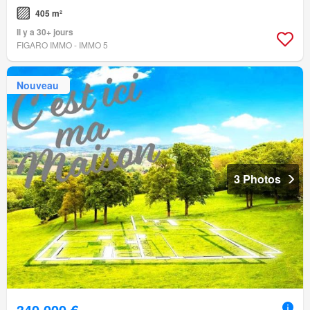
405 m²
Il y a 30+ jours
FIGARO IMMO - IMMO 5
Nouveau
3 Photos
340 000 €