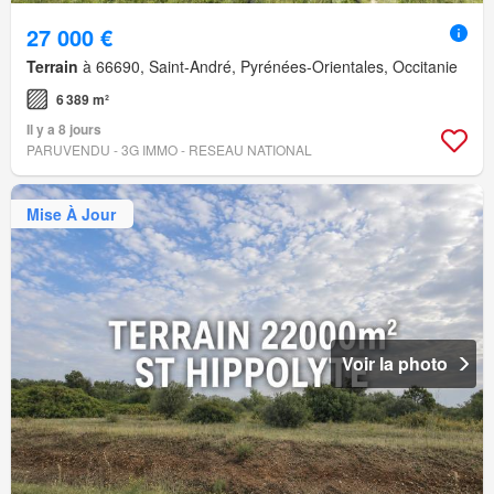
27 000 €
Terrain
à 66690, Saint-André, Pyrénées-Orientales, Occitanie
6 389 m²
Il y a 8 jours
PARUVENDU - 3G IMMO - RESEAU NATIONAL
Mise À Jour
Voir la photo