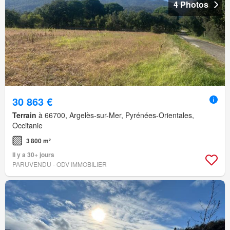
4 Photos
30 863 €
Terrain
à 66700, Argelès-sur-Mer, Pyrénées-Orientales,
Occitanie
3 800 m²
Il y a 30+ jours
PARUVENDU - ODV IMMOBILIER