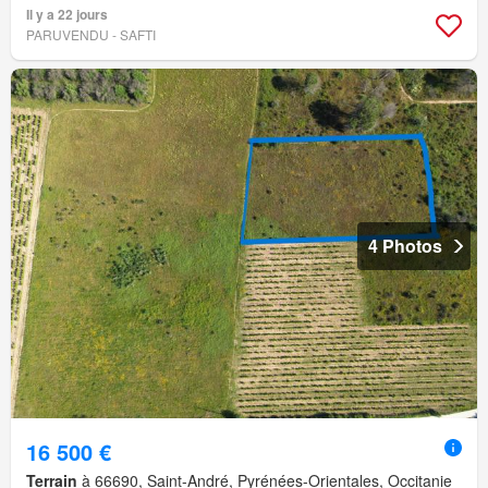
Il y a 22 jours
PARUVENDU - SAFTI
4 Photos
16 500 €
Terrain
à 66690, Saint-André, Pyrénées-Orientales, Occitanie