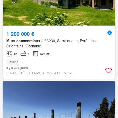
1 200 000 €
Murs commerciaux
à 66230, Serralongue, Pyrénées-
Orientales, Occitanie
12
5
425 m²
Parking
Il y a 30+ jours
PROPRIÉTÉS LE FIGARO - MAS & PRESTIGE