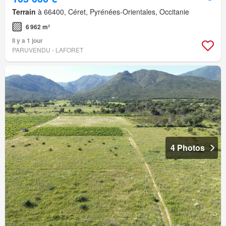
Terrain
à 66400, Céret, Pyrénées-Orientales, Occitanie
6 962 m²
Il y a 1 jour
PARUVENDU - LAFORET
4 Photos