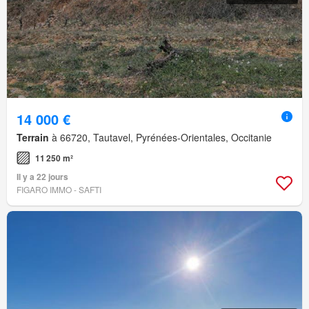
14 000 €
Terrain
à 66720, Tautavel, Pyrénées-Orientales, Occitanie
11 250 m²
Il y a 22 jours
FIGARO IMMO - SAFTI