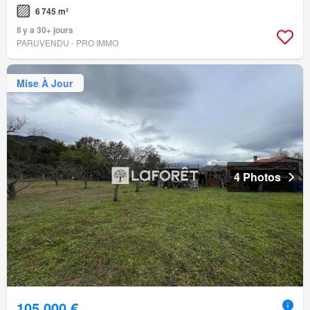
6 745 m²
Il y a 30+ jours
PARUVENDU - PRO IMMO
Mise À Jour
4 Photos
105 000 €