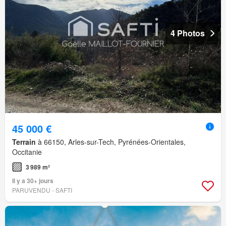
4 Photos
45 000 €
Terrain
à 66150, Arles-sur-Tech, Pyrénées-Orientales,
Occitanie
3 989 m²
Il y a 30+ jours
PARUVENDU - SAFTI