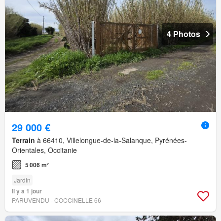
4 Photos
29 000 €
Terrain
à 66410, Villelongue-de-la-Salanque, Pyrénées-
Orientales, Occitanie
5 006 m²
Jardin
Il y a 1 jour
PARUVENDU - COCCINELLE 66