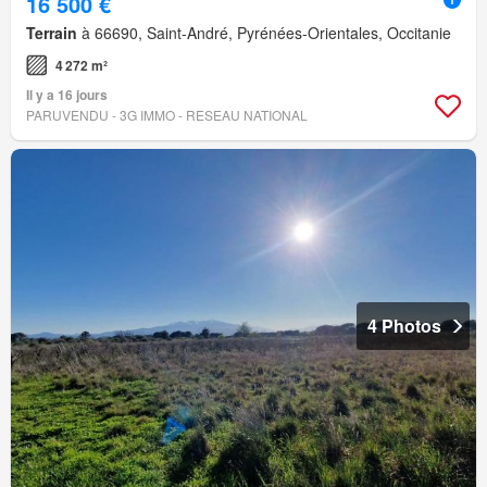
16 500 €
Terrain
à 66690, Saint-André, Pyrénées-Orientales, Occitanie
4 272 m²
Il y a 16 jours
PARUVENDU - 3G IMMO - RESEAU NATIONAL
4 Photos