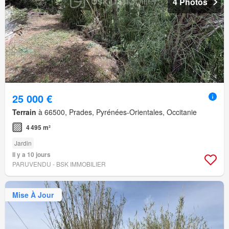
4 Photos
25 000 €
Terrain
à 66500, Prades, Pyrénées-Orientales, Occitanie
4 495 m²
Jardin
Il y a 10 jours
PARUVENDU - BSK IMMOBILIER
Mise À Jour