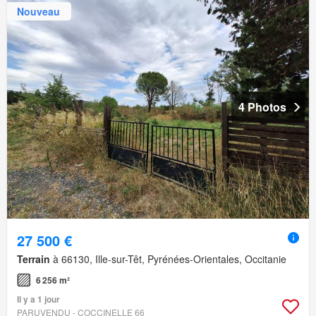
Nouveau
4 Photos
27 500 €
Terrain
à 66130, Ille-sur-Têt, Pyrénées-Orientales, Occitanie
6 256 m²
Il y a 1 jour
PARUVENDU - COCCINELLE 66