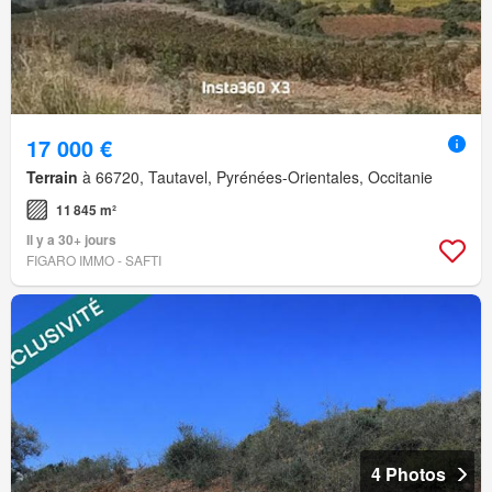
17 000 €
Terrain
à 66720, Tautavel, Pyrénées-Orientales, Occitanie
11 845 m²
Il y a 30+ jours
FIGARO IMMO - SAFTI
4 Photos