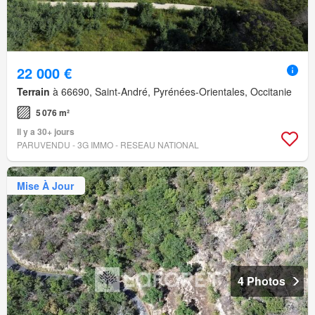
22 000 €
Terrain
à 66690, Saint-André, Pyrénées-Orientales, Occitanie
5 076 m²
Il y a 30+ jours
PARUVENDU - 3G IMMO - RESEAU NATIONAL
Mise À Jour
4 Photos