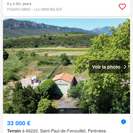
Il y a 30+ jours
FIGARO IMMO - LDJ IMMOBILIER
Voir la photo
33 000 €
Terrain
à 66220, Saint-Paul-de-Fenouillet, Pyrénées-