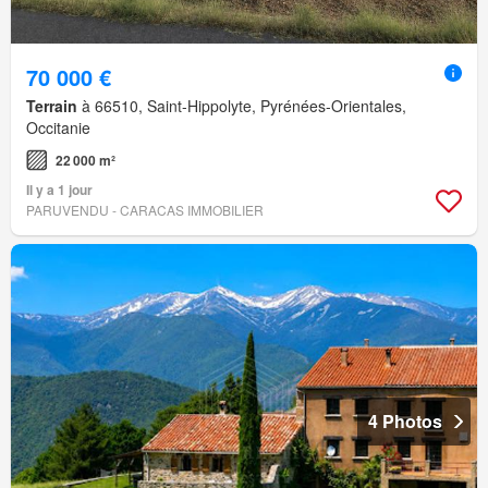
70 000 €
Terrain
à 66510, Saint-Hippolyte, Pyrénées-Orientales,
Occitanie
22 000 m²
Il y a 1 jour
PARUVENDU - CARACAS IMMOBILIER
4 Photos