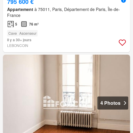
795 600 €
Appartement
à 75011, Paris, Département de Paris, Île-de-
France
5
76 m²
Cave
Ascenseur
Il y a 30+ jours
LEBONCOIN
4 Photos