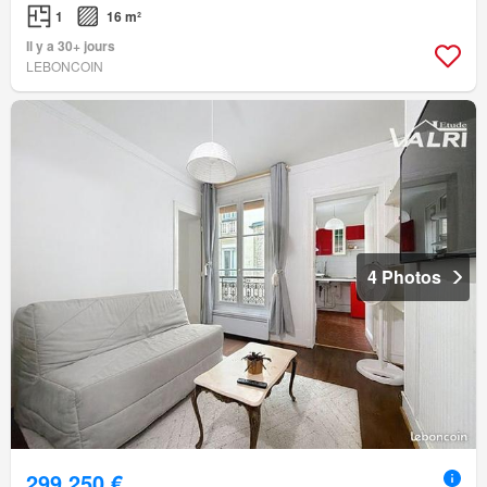
1
16 m²
Il y a 30+ jours
LEBONCOIN
4 Photos
299 250 €