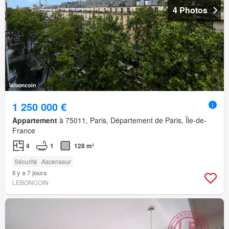
4 Photos
1 250 000 €
Appartement
à 75011, Paris, Département de Paris, Île-de-
France
4
1
128 m²
Sécurité
Ascenseur
Il y a 7 jours
LEBONCOIN