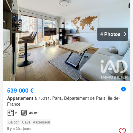
4 Photos
539 000 €
Appartement
à 75011, Paris, Département de Paris, Île-de-
France
2
45 m²
Balcon
Cave
Ascenseur
Il y a 30+ jours