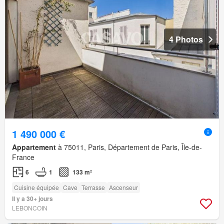
4 Photos
1 490 000 €
Appartement
à 75011, Paris, Département de Paris, Île-de-
France
6
1
133 m²
Cuisine équipée
Cave
Terrasse
Ascenseur
Il y a 30+ jours
LEBONCOIN