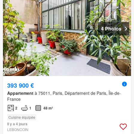
4 Photos
393 900 €
Appartement
à 75011, Paris, Département de Paris, Île-de-
France
2
1
48 m²
Cuisine équipée
Il y a 4 jours
LEBONCOIN