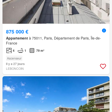
875 000 €
Appartement
à 75011, Paris, Département de Paris, Île-de-
France
4
1
79 m²
Ascenseur
Il y a 27 jours
LEBONCOIN