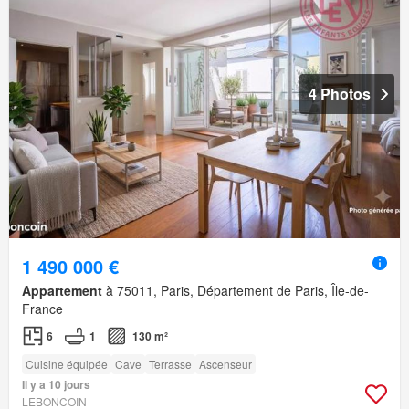
4 Photos
1 490 000 €
Appartement
à 75011, Paris, Département de Paris, Île-de-
France
6
1
130 m²
Cuisine équipée
Cave
Terrasse
Ascenseur
Il y a 10 jours
LEBONCOIN