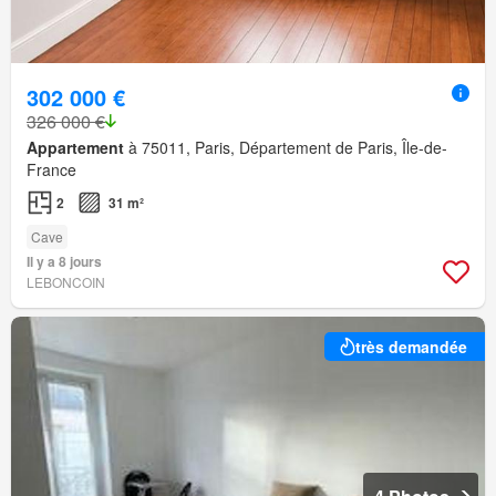
302 000 €
326 000 €
Appartement
à 75011, Paris, Département de Paris, Île-de-
France
2
31 m²
Cave
Il y a 8 jours
LEBONCOIN
très demandée