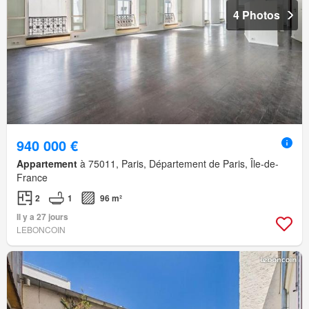
4 Photos
940 000 €
Appartement
à 75011, Paris, Département de Paris, Île-de-
France
2
1
96 m²
Il y a 27 jours
LEBONCOIN