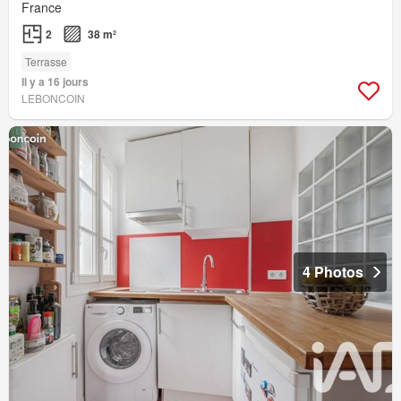
France
2
38 m²
Terrasse
Il y a 16 jours
LEBONCOIN
4 Photos