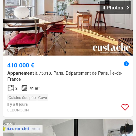
4 Photos
410 000 €
Appartement
à 75018, Paris, Département de Paris, Île-de-
France
2
41 m²
Cuisine équipée
Cave
Il y a 8 jours
LEBONCOIN