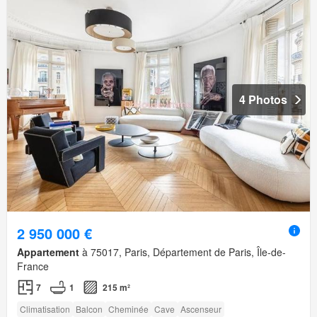
4 Photos
2 950 000 €
Appartement
à 75017, Paris, Département de Paris, Île-de-
France
7
1
215 m²
Climatisation
Balcon
Cheminée
Cave
Ascenseur