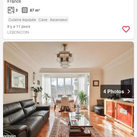
France
3
87 m²
Cuisine équipée
Cave
Ascenseur
Il y a 11 jours
LEBONCOIN
4 Photos