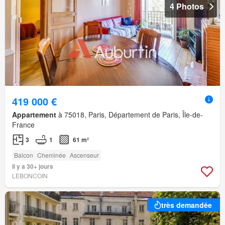
4 Photos
419 000 €
Appartement
à 75018, Paris, Département de Paris, Île-de-
France
3
1
61 m²
Balcon
Cheminée
Ascenseur
Il y a 30+ jours
LEBONCOIN
très demandée