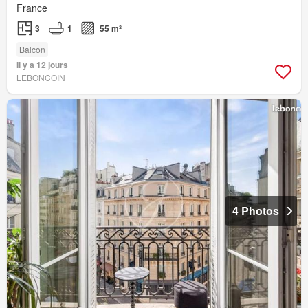
France
3
1
55 m²
Balcon
Il y a 12 jours
LEBONCOIN
4 Photos