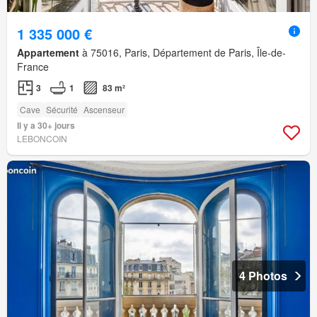
1 335 000 €
Appartement
à 75016, Paris, Département de Paris, Île-de-
France
3
1
83 m²
Cave
Sécurité
Ascenseur
Il y a 30+ jours
LEBONCOIN
4 Photos