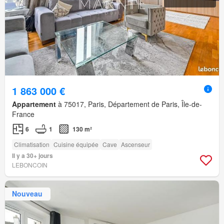
1 863 000 €
Appartement
à 75017, Paris, Département de Paris, Île-de-
France
6
1
130 m²
Climatisation
Cuisine équipée
Cave
Ascenseur
Il y a 30+ jours
LEBONCOIN
Nouveau