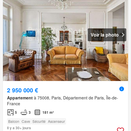
Voir la photo
2 950 000 €
Appartement
à 75008, Paris, Département de Paris, Île-de-
France
5
3
181 m²
Balcon
Cave
Sécurité
Ascenseur
Il y a 30+ jours