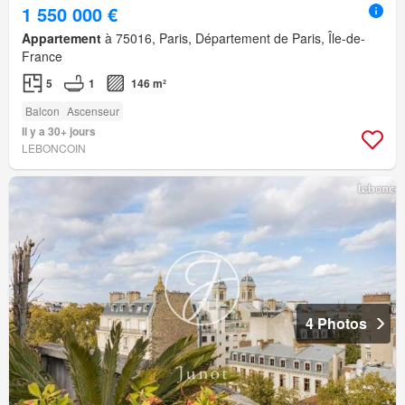
1 550 000 €
Appartement
à 75016, Paris, Département de Paris, Île-de-
France
5
1
146 m²
Balcon
Ascenseur
Il y a 30+ jours
LEBONCOIN
4 Photos