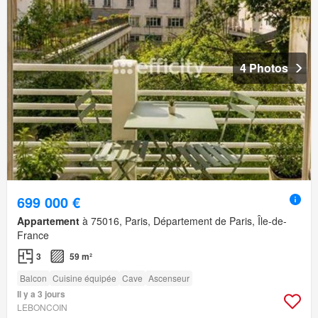
4 Photos
699 000 €
Appartement
à 75016, Paris, Département de Paris, Île-de-
France
3
59 m²
Balcon
Cuisine équipée
Cave
Ascenseur
Il y a 3 jours
LEBONCOIN