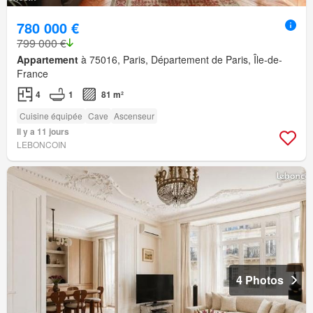
780 000 €
799 000 €
Appartement
à 75016, Paris, Département de Paris, Île-de-
France
4
1
81 m²
Cuisine équipée
Cave
Ascenseur
Il y a 11 jours
LEBONCOIN
4 Photos