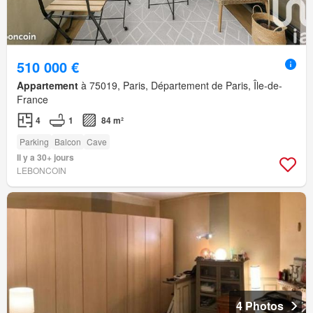
510 000 €
Appartement
à 75019, Paris, Département de Paris, Île-de-
France
4
1
84 m²
Parking
Balcon
Cave
Il y a 30+ jours
LEBONCOIN
4 Photos