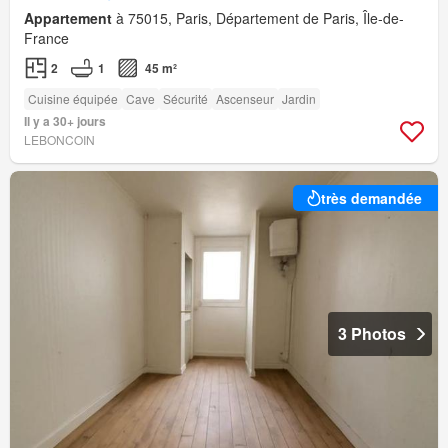
Appartement
à 75015, Paris, Département de Paris, Île-de-
France
2
1
45 m²
Cuisine équipée
Cave
Sécurité
Ascenseur
Jardin
Il y a 30+ jours
LEBONCOIN
très demandée
3 Photos