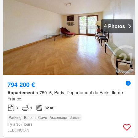
4 Photos
794 200 €
Appartement
à 75016, Paris, Département de Paris, Île-de-
France
3
1
82 m²
Parking
Balcon
Cave
Ascenseur
Jardin
Il y a 30+ jours
LEBONCOIN