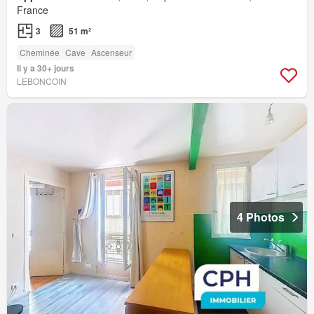
France
3
51 m²
Cheminée
Cave
Ascenseur
Il y a 30+ jours
LEBONCOIN
4 Photos